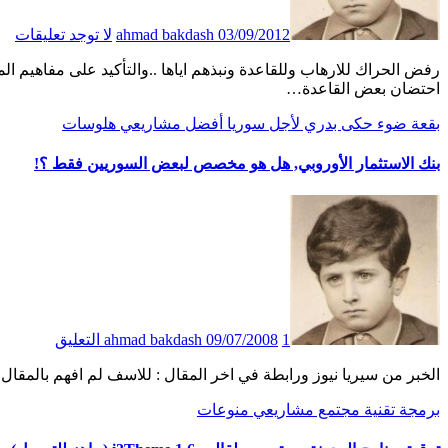
03/09/2012
ahmad bakdash
لا توجد تعليقات
رفض الحراك للارهاب وللقاعدة ونبذهم اياها ..والتأكيد على مفاهيم المواطنة والمدنية. .هو ما يغيظ النظام ويصيبه في مقتل… .وليس
احتضان بعض القاعدة…
بقعة ضوء
حكى بدري
لأجل سوريا أفضل
مشاريعي
هلوسات
بنك الاستثمار الأوروبي, هل هو مخصص لبعض السوريين فقط ؟!
1 التعليق
09/07/2008
ahmad bakdash
الخبر من سيريا نيوز ورابطة في اخر المقال : للاسف لم افهم بالمقال
برمجة
تقنية
مجتمع
مشاريعي
منوعات