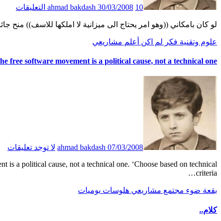
10 التعليقات
30/03/2008
ahmad bakdash
لو كان بامكاني ((وهو امر يحتاج الى ميزانية لا املكها للاسف)) من
علوم وتقنية
فكر
لم اكن أعلم
مشاريعي
he free software movement is a political cause, not a technical one.
07/03/2008
ahmad bakdash
لا توجد تعليقات
criteria…
بقعة ضوء
مجتمع
مشاريعي
هلوسات
يوميات
كلام..