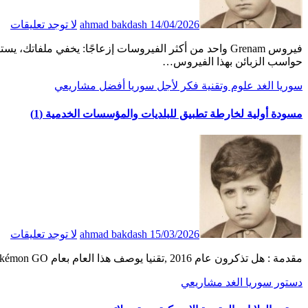
14/04/2026
ahmad bakdash
لا توجد تعليقات
فيروس Grenam واحد من أكثر الفيروسات إزعاجًا: يخفي ملفاتك، يستبدلها بنسخ مصابة ، ويحوّل USB إلى اختصارات.لطالما ازعجتني
حواسب الزبائن بهذا الفيروس…
سوريا الغد
علوم وتقنية
فكر
لأجل سوريا أفضل
مشاريعي
مسودة أولية لخارطة تطبيق للبلديات والمؤسسات الخدمية (1)
15/03/2026
ahmad bakdash
لا توجد تعليقات
مقدمة : هل تذكرون عام 2016 ,تقنيا يوصف هذا العام بعام Pokémon GO ,اللعبة الشهيرة التي أدهشت بومها الكثيرين بكونها ظاهرة عبر…
دستور
سوريا الغد
مشاريعي