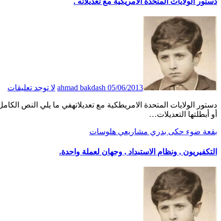
دستور الولايات المتحدة الامريكية مع تعديلاته .
05/06/2013
ahmad bakdash
لا توجد تعليقات
دستور الولايات المتحدة الامريطكية مع تعديلاتهفي ما يلي النص الكامل لدستور الولايات المتحدة. وتشير الأقواس إلى الأجزاء التي غيرتها
أو أبطلتها التعديلات…
بقعة ضوء
حكى بدري
مشاريعي
هلوسات
التكفيريون , ونظام الاستبداد , وجهان لعملة واحدة.