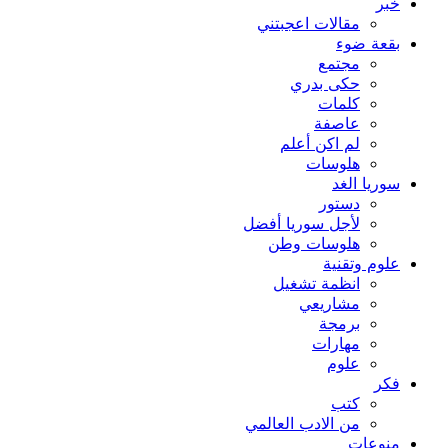
خبر
مقالات اعجبتني
بقعة ضوء
مجتمع
حكى بدري
كلمات
عاصفة
لم اكن أعلم
هلوسات
سوريا الغد
دستور
لأجل سوريا أفضل
هلوسات وطن
علوم وتقنية
انظمة تشغيل
مشاريعي
برمجة
مهارات
علوم
فكر
كتب
من الادب العالمي
منوعات