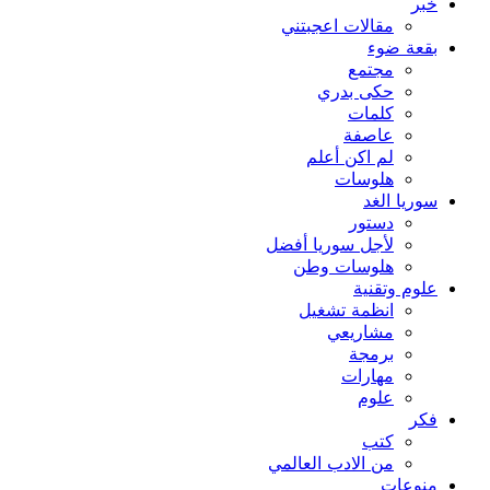
خبر
مقالات اعجبتني
بقعة ضوء
مجتمع
حكى بدري
كلمات
عاصفة
لم اكن أعلم
هلوسات
سوريا الغد
دستور
لأجل سوريا أفضل
هلوسات وطن
علوم وتقنية
انظمة تشغيل
مشاريعي
برمجة
مهارات
علوم
فكر
كتب
من الادب العالمي
منوعات