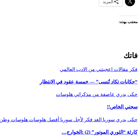
المزيد
معجب بهذه:
فاتك
فكر
مقالات اعجبتني
من الادب العالمي
“حكايات تكاد تُنسى” — خمسة عقود في الانتظار
حكى بدري
عاصفة
من مذكراتي
هلوسات
سجني الخاص!!
حكى بدري
سوريا الغد
فكر
لأجل سوريا أفضل
هلوسات
هلوسات وطن
كارثة “الثوري الموتور” (2) :الخوارج…