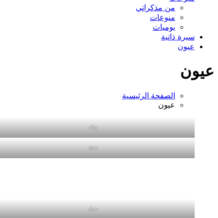
من مذكراتي
منوعات
يوميات
سيرة ذاتية
عيون
عيون
الصفحة الرئيسية
عيون
dig
dav
dav