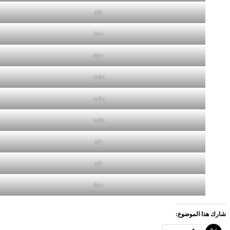
sdr
dav
dav
mde
mde
mde
sdr
sdr
dav
شارك هذا الموضوع: