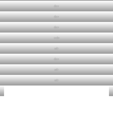
dav
dav
dav
mde
sdr
dav
sdr
sdr