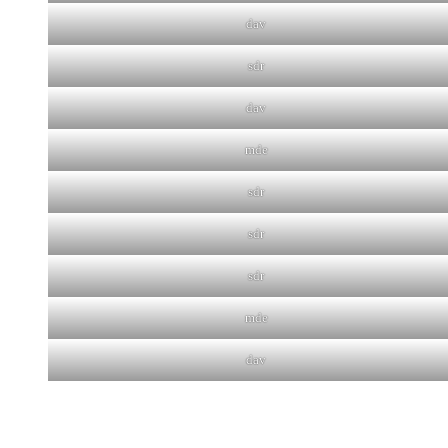
dav
sdr
dav
mde
sdr
sdr
sdr
mde
dav