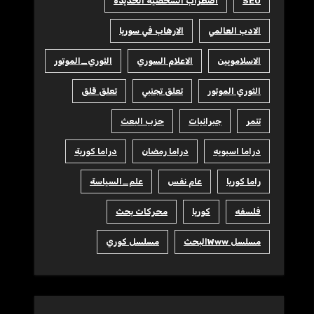
SEO
اضطراب الشخصية الحديدة
الادب العالمي
الارهاب في سوريا
الاسلامويين
الاعلام السوري
الثوري_الموتور
الثوري الموتور
تعلق تجنبي
تعلق قلق
تنمر
جبرانيات
حزب البعث
دراما اسيويه
دراما رمضان
دراما كورية
راما كوريا
عام نفس
علم_السياسة
فلسفه
كوريا
محركات بحث
مسلسل Wwwالبحث
مسلسل كوري