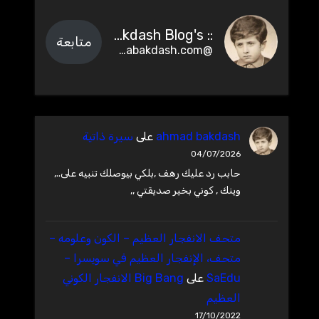
:: Ahmad Bakdash Blog's ::
متابعة
@abakdash.com@abakdash.com
ahmad bakdash
على
سيرة ذاتية
04/07/2026
حابب رد عليك رهف ,بلكي بيوصلك تنبيه على..,
وينك , كوني بخير صديقتي ,,
متحف الانفجار العظيم – ‫الكون وعلومه –
متحف، الإنفجار العظيم في سويسرا –
SaEdu
على
Big Bang الانفجار الكوني
العظيم
17/10/2022