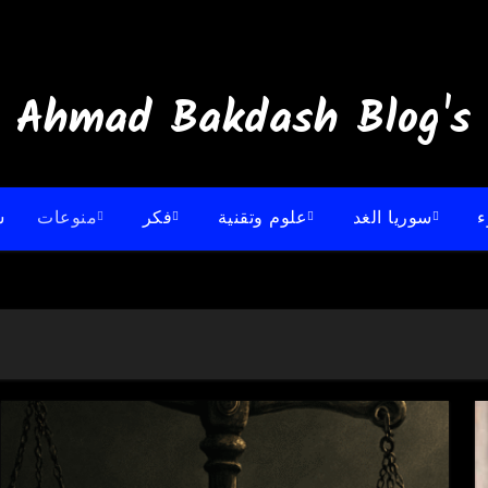
:: Ahmad B
ء
سوريا الغد
علوم وتقنية
فكر
منوعات
س