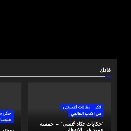
فاتك
فكر
مقالات اعجبتني
حكى ب
من الادب العالمي
هلوسا
“حكايات تكاد تُنسى” — خمسة
عقود في الانتظار
سجني ا