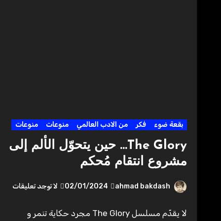
بقعة ضوء
فكر
من الادب العالمي
منوعات
منوعات
The Glory… حين يتحوّل الألم إلى
مشروع انتقام مُحكم
ahmad bakdash
02/01/2024
لا توجد تعليقات
لا يقدّم مسلسل The Glory مجرد حكاية تنمر و