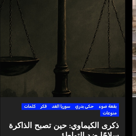
بقعة ضوء
حكى بدري
سوريا الغد
فكر
كلمات
منوعات
ذكرى الكيماوي: حين تصبح الذاكرة