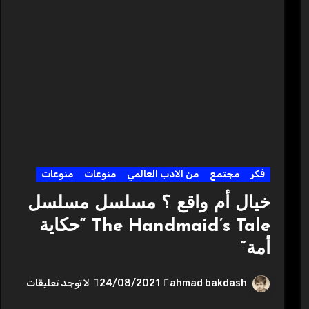
فكر
مجتمع
من الادب العالمي
منوعات
منوعات
خيال أم واقع ؟ مسلسل مسلسل
The Handmaid’s Tale “حكاية
أمة”
ahmad bakdash
24/08/2021
لا توجد تعليقات