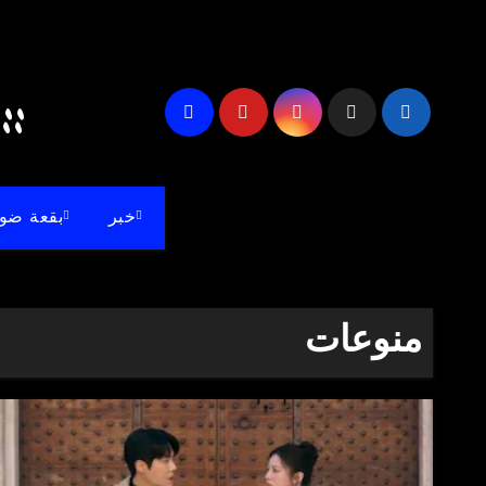
لتجاوز
لى
لمحتوى
akdash Blog's ::
خبر
بقعة ضو
منوعات