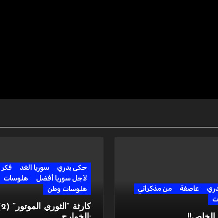
حكى بدري
سوريا الغد
فكر
لأجل سوريا أفضل
هلوسات
دري
عاصفة
من مذكراتي
هلوسات وطن
ت
كارثة “ا
لخاص!!
:الخوارج…