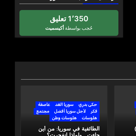
1٬350 تعليق
حُجب بواسطة
أكيسميت
حكى بدري
سوريا الغد
عاصفة
فكر
لأجل سوريا أفضل
مجتمع
هلوسات
هلوسات وطن
لثوري الموتور” (2)
الطائفية في سوريا: من أين
جاءت… ولماذا انفجرت؟