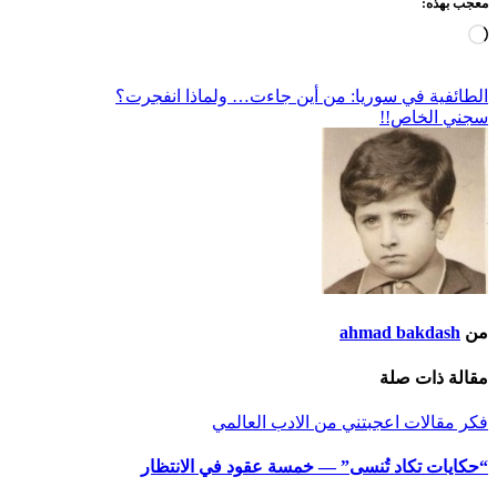
معجب بهذه:
جاري
التحميل…
تصفّح
الطائفية في سوريا: من أين جاءت… ولماذا انفجرت؟
سجني الخاص!!
المقالات
من
ahmad bakdash
مقالة ذات صلة
فكر
مقالات اعجبتني
من الادب العالمي
“حكايات تكاد تُنسى” — خمسة عقود في الانتظار