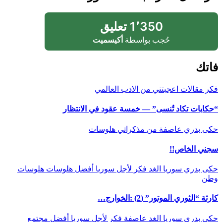
1٬350 تعليق
حُجب بواسطة
أكيسميت
فاتك
فكر
مقالات اعجبتني
من الادب العالمي
“حكايات تكاد تُنسى” — خمسة عقود في الانتظار
حكى بدري
عاصفة
من مذكراتي
هلوسات
سجني الخاص!!
حكى بدري
سوريا الغد
فكر
لأجل سوريا أفضل
هلوسات
هلوسات
وطن
كارثة “الثوري الموتور” (2) :الخوارج…
حكى بدري
سوريا الغد
عاصفة
فكر
لأجل سوريا أفضل
مجتمع