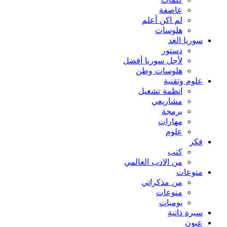
كلمات
عاصفة
لم اكن أعلم
هلوسات
سوريا الغد
دستور
لأجل سوريا أفضل
هلوسات وطن
علوم وتقنية
انظمة تشغيل
مشاريعي
برمجة
مهارات
علوم
فكر
كتب
من الادب العالمي
منوعات
من مذكراتي
منوعات
يوميات
سيرة ذاتية
عيون