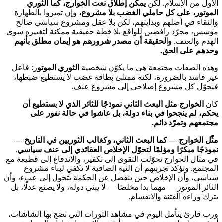
الأول من الإسلام. لكن
يمكن إطلاق نعت الخوارج، كما الثوري
الموتور، على كل حاملي الغضب بلا مشروع،
وإن تميزوا بالطهارة
والنقاء في أصلهم وبدايتهم، لكن بلا عقل ومشروع سياسي صالح
مؤسس، مجرّد رافضين للواقع بلا خطة حقيقية ممكنة لتغييره سوى
الهدم والعنف.
والحقيقة أن مصدر شرورهم هو إيمان مطلق بأنهم
وحدهم على الحق.
وهذه الصفات مجتمعة هي ما يكوّن شخصية
الثوري الموتو
ر: فاعل
غير فاسد بالضرورة، لكنه ممتلئ بطاقة غضب لا يستطيع ضبطها،
فيحوّل كل مشروع إصلاحي إلى مشروع عنف.
كان
الخوارج مثل البعث الثاني نموذجًا للثائر الذي لا يستطيع أن
يحكم، لم ينجحوا في بناء دولة، بل عاشوا في حالة نفور على
مجتمعهم وتمرّد دائم.
مثّل الخوارج — كما البعث الثاني، وكغالب الثوريين في التاريخ —
نموذجًا مبكرًا ومؤلمًا لتحوّل الإخلاص العقائدي إلى عنف سياسي
.
في مثال الخوارج تحوّلت التقوى إلى تكفير، والاندفاع إلى قطيعة مع
المجتمع. وتؤكد تجربتهم أن النية الصافية لا تكفي لبناء مشروع
سياسي، وأن الإخلاص حين ينفصل عن الحكمة يتحول إلى عبء، وأن
الثائر الموتور — مهما بدا مخلصًا — لا يبني دولة، ولا يصنع عدلًا، بل
يترك وراءه الفتنة والانقسام.
ورب قارئ يتأمل اليوم في مشاهد الثورات التي تضج بها الشاشات،