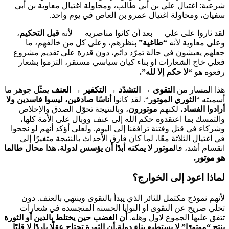
شرعية: اغتيال علي بن أبي طالب، ومحاولة اغتيال معاوية بن أبي
سفيان، ومحاولة اغتيال عمرو بن العاص في يوم واحد.
لقد ثاروا على علي — بعد أن كانوا مناصريه — لأنه
قبل التحكيم
،
وعلى معاوية لأنه
“طاغية”
بنظرهم، وعلى كل من خالفهم، ما
جعلهم يعيشون في حالة تمرّد دائم، دون قدرة على تقديم مشروع
فعلي خاج الشعارات او بناء كيان سياسي مستقر، التزموا بشعار
رفعوه هو
“لا حكم إلا لله”.
هذا المسار من
التقوى → التشدّد → التكفير → العنف
يمثّل جوهر ما
أسميته “
الثوري الموتور
“. لقد كانوا
أناسًا صادقين، ليسوا فاسدين ولا
أرادوا الفساد
، لكنهم
موتورون
، وبالنتيجة تحوّل الصدق والإخلاص
والتمسك بما اعتقدوه حكم الله إلى عنف ووبال على الأمة كلها،
وشركاء في قتل وفتنة ترافقنا إلى اليوم. ولعلي أؤكد أنهم لو نجحوا
في اغتيال الثلاثة معًا، لما كان فارق الأحداث بالنتيجة متغيرًا إلى
انقسام أشد، فال
موتور لا يمكنه أبدًا أن يؤسس لدولة. هذا محال طالما
هو موتور.
لماذا اعود إلى الخوارج؟
لأنهم نموذج مكتمل للثائر الذي يبدأ بالتقوى وينتهي بالعنف. دون
تخلي صريح عن التقوى او النوايا الحسنه المتجسدة في شعارات
تتفق عليها الجموع لاول وهله.
أن الغضب حين يختلط بالدين أو الثورة
ينتج “موتورًا” لا يستطيع بناء دولة.أن الثورة تحتاج عقلًا باردًا لا قلبًا