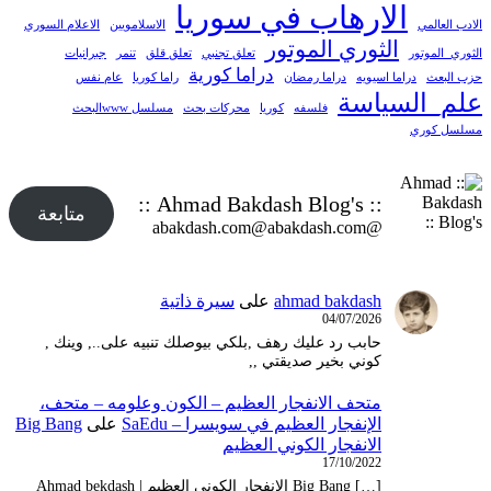
الارهاب في سوريا
الادب العالمي
الاسلامويين
الاعلام السوري
الثوري الموتور
الثوري_الموتور
تعلق تجنبي
تعلق قلق
تنمر
جبرانيات
دراما كورية
حزب البعث
دراما اسيويه
دراما رمضان
راما كوريا
عام نفس
علم_السياسة
فلسفه
كوريا
محركات بحث
مسلسل wwwالبحث
مسلسل كوري
:: Ahmad Bakdash Blog's ::
متابعة
@abakdash.com@abakdash.com
ahmad bakdash
على
سيرة ذاتية
04/07/2026
حابب رد عليك رهف ,بلكي بيوصلك تنبيه على.., وينك ,
كوني بخير صديقتي ,,
متحف الانفجار العظيم – ‫الكون وعلومه – متحف،
الإنفجار العظيم في سويسرا – SaEdu
على
Big Bang
الانفجار الكوني العظيم
17/10/2022
[…] Big Bang الانفجار الكوني العظيم | Ahmad bekdash