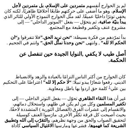
لم يرَ الخوارج أنفسهم
متمردين على الإسلام، بل متمردين لأجل
الإسلام
، وهو ما أضفى على حركتهم طابعًا أخلاقيًا ظاهريًا، لكنه كان
يخفي توترًا داخليًا عميقًا. لقد مثّل الخوارج النموذج الأولي للثائر الذي
يبدأ بنيّة صافية
، ثم يتحوّل — بفعل “الموتور الداخلي” — إلى
مشروع عنف وتكفير وقطيعة مع المجتمع.
بدأ تمرّدهم من فكرة بسيطة:
“نحن نريد الحق.”
فلا تتفرقوا و
“ان
الحكم الا لله”
, وانتهى
“نحن وحدنا نمثّل الحق.”
وانتم في الجحيم .
أصل طيب لا يكفي ,النوايا الجيدة حين تنفصل عن
الحكمة.
كان الخوارج من أكثر الناس التزامًا بالعبادة والزهد والانضباط
الديني. رفعوا شعارًا يبدو نبيلًا:
“لا حكم إلا لله”
اعتراضًا على التحكيم
1
بين علي
كلمة حق اردوا بها باطل
ومعاوية.
غير أن هذا
النقاء الظاهري
تحوّل — بفعل التوتر الداخلي — إلى
تكفير المسلمين
وكل من لم يكن في ظلهم، واستحلال دمائهم،
والانقسام إلى عشرات الفرق (الفصائل الثورية ) المتشددة لاحقًا،
بحيث أصبحت كل فرقة تكفّر الأخرى. مارَسوا العنف كوسيلة
لتحقيق الصواب والحق من وجهة نظرهم، و
التقرّب إلى الله وتطبيق
الشريعة كما فهموه
ا، فشرعوا ومارسوا
الاغتيال السياسي
كأداة