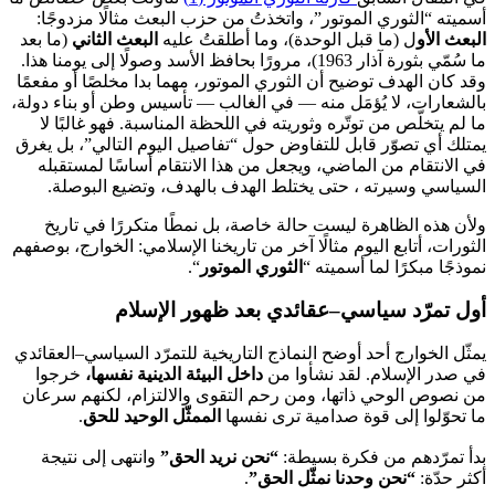
أسميته “الثوري الموتور”، واتخذتُ من حزب البعث مثالًا مزدوجًا:
البعث الأو
ل (ما قبل الوحدة)، وما أطلقتُ عليه
البعث الثاني
(ما بعد
ما سُمّي بثورة آذار 1963)، مرورًا بحافظ الأسد وصولًا إلى يومنا هذا.
وقد كان الهدف توضيح أن الثوري الموتور، مهما بدا مخلصًا أو مفعمًا
بالشعارات، لا يُؤمَل منه — في الغالب — تأسيس وطن أو بناء دولة،
ما لم يتخلّص من توتّره وثوريته في اللحظة المناسبة. فهو غالبًا لا
يمتلك أي تصوّر قابل للتفاوض حول “تفاصيل اليوم التالي”، بل يغرق
في الانتقام من الماضي، ويجعل من هذا الانتقام أساسًا لمستقبله
السياسي وسيرته ، حتى يختلط الهدف بالهدف، وتضيع البوصلة.
ولأن هذه الظاهرة ليست حالة خاصة، بل نمطًا متكررًا في تاريخ
الثورات، أتابع اليوم مثالًا آخر من تاريخنا الإسلامي: الخوارج، بوصفهم
نموذجًا مبكرًا لما أسميته “
الثوري الموتور
“.
أول تمرّد سياسي–عقائدي بعد ظهور الإسلام
يمثّل الخوارج أحد أوضح النماذج التاريخية للتمرّد السياسي–العقائدي
في صدر الإسلام. لقد نشأوا من
داخل البيئة الدينية نفسها،
خرجوا
من نصوص الوحي ذاتها، ومن رحم التقوى والالتزام، لكنهم سرعان
ما تحوّلوا إلى قوة صدامية ترى نفسها
الممثّل الوحيد للحق
.
بدأ تمرّدهم من فكرة بسيطة:
“نحن نريد الحق”
وانتهى إلى نتيجة
أكثر حدّة:
“نحن وحدنا نمثّل الحق”
.