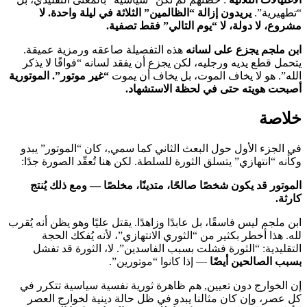
“تطهيرية”.
يريدون إزالة “الظالمين” الثلاثة في ليلة واحدة. لا
مشروع، لا دولة، لا “يوم التالي” فقط تصفية.
ابن ملجم يجزع على لسانه
هذه التفصيلة صاعقه ورمزية عميقة.
يتحمل قطع يديه ورجليه، لكن يجزع أن يفقد لسانه “فواقًا لا يذكر
الله”. هو لا يخاف الموت، بل يخاف أن يموت
“غير موتور”.
الموتورية
أصبحت هويته حتى في لحظة الاستشهاد.
خلاصة
في الجزء الأول حول البعث الثاني كما سمي,، كان “الموتور” يبدو
وكأنه “انتهازي” يتسلق الثورة للسلطة. لكن هنا تُعقّد الصورة جدًا:
الموتور قد يكون شخصًا صالحًا، متدينًا، مخلصًا — ومع ذلك يُنتج
كارثة.
ابن ملجم ليس فاسقًا، بل عابدًا وزاهدًا. يقتل عليًا وهو يظن أنه يُقرب
لله. هذا أخطر بكثير من “الثوري الانتهازي”، لأنه يُفكك الحجة
التقليدية: “الثورة فشلت بسبب الفاسدين”. لا، الثورة قد تفشل
بسبب الصالحين أيضًا
— إذا كانوا “موتورين”.
إن الخوارج دون تعيين, هم ظاهرة ثورية نفسية سياسية تتكرر في
كل عصر، وإن كان مثالنا يبدو في ظل حالة دينية لخوارج العصر