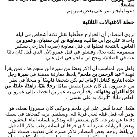
مشتعلًا.
دعونا بايجاز نمر على بعض سيرتهم :
خطة الاغتيالات الثلاثية
تروي المصادر أن الخوارج خطّطوا لقتل ثلاثة أشخاص في ليلة
واحدة:
علي بن أبي طالب، ومعاوية بن أبي سفيان، وعمرو بن
العاص
. بالنتيجة فشلوا في قتل معاوية (ضربه الخارجي بسكين
مسمومة لكنه نجا)، وفشلوا في قتل عمرو (لأن الذي قُتل كان نائبًا
عنه في الصلاة)، ونجح ابن ملجم في قتل علي.
ولعل من المناسب أن أذكر بعضًا من سيرة ابن ملجم هذا، فمن يقرأ
قصة
“عبد الرحمن بن ملجم”
يلحظ مفارقة مذهلة في
سيرة رجل
خلّده التاريخ كقاتل الإمام.
لم يكن شخصًا فاسقًا أو منحلاً في نظر
من عاصروه، بل كان على النقيض تمامًا:
رجلًا تقيًا، زاهدًا، عابدًا، من
قرّاء القرآن وفقهائه
، وقد أوصى به عمر بن الخطاب إلى عمرو بن
العاص قائلًا: “آثرتك به على نفسي”.
هكذا، عندما قُبض على ابن ملجم وحوكم، كان مسرورًا بفعله، هو
يؤمن أنه فعل قتله لعلي قُربةً لله، وسيلتقي بربه كمجاهد في سبيله
دفاعا عن شرعه . كان يستغفر الله ويذكره بلسانه اثناء التحقيق ،
وبعض الروايات تسرد أنه كان فرحًا أن لسانه رطب بذكر الله قبل
أن يلفظ روحه. بعض المصادر تذكر صبره على تعذيبه، صمتَ على