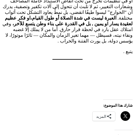
أو في تنظيمات تخرج من تحت أنقاض الاستبداد حاملة المصاحف
وشعارات التغيير، ثم لا تلبث أن تتحول إلى آلات تكفير وتصفية، يدرك
أن “الخوارج” ليسوا طيفًا انقضى، بل نمطٌ يعاود التشكل تحت أثواب
مختلفة.
العبرة ليست في شدة الصلاة أو طول القيام،او فكر عظيم
لعقيدة يسار او يمين , بل في القدرة على بناء وطن يتسع للآخر،
وفي
امتلاك عقل بارد في لحظة قرار حارق. أما من لا يملك إلا غضبه
ونقاء نيته، فسيظل — مهما تغير الزمان والمكان — ثائرًا موتورًا، لا
يؤسس دولة، بل يورث الفتنة والخراب .
يتبع .
شارك هذا الموضوع:
المزيد