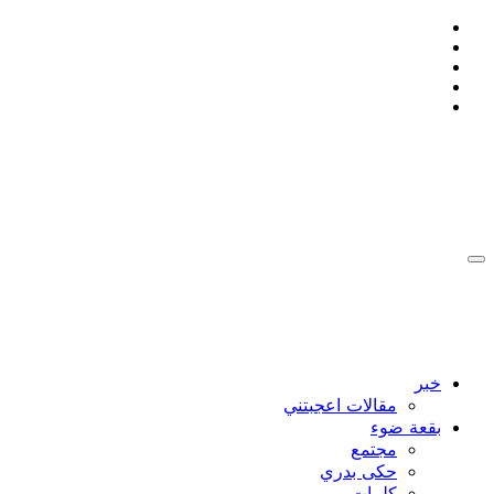
التجاوز
إلى
المحتوى
:: Ahmad Bakdash Blog's ::
::أن تكون إنسانا , يعني ان لا تتجمد ::
:: Ahmad Bakdash Blog's ::
::أن تكون إنسانا , يعني ان لا تتجمد ::
خبر
مقالات اعجبتني
بقعة ضوء
مجتمع
حكى بدري