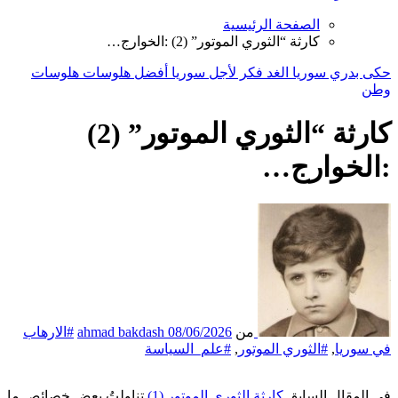
الصفحة الرئيسية
كارثة “الثوري الموتور” (2) :الخوارج…
حكى بدري
سوريا الغد
فكر
لأجل سوريا أفضل
هلوسات
هلوسات
وطن
كارثة “الثوري الموتور” (2)
:الخوارج…
من
08/06/2026
ahmad bakdash
#الارهاب
في سوريا
,
#الثوري الموتور
,
#علم_السياسة
في المقال السابق
كارثة الثوري الموتور (1)
تناولتُ بعض خصائص ما