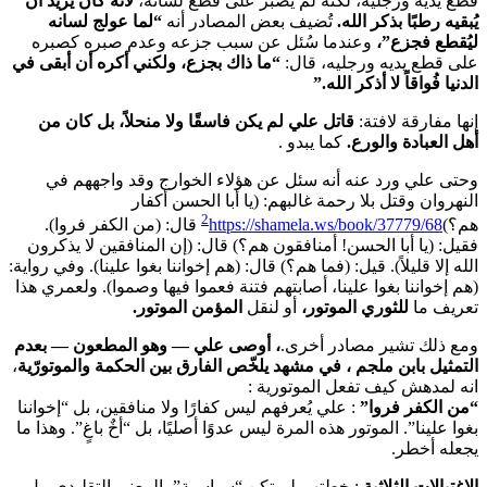
قطع يديه ورجليه، لكنه لم يصبر على قطع لسانه،
لأنه كان يريد أن
يُبقيه رطبًا بذكر الله.
تُضيف بعض المصادر أنه
“لما عولج لسانه
ليُقطع فجزع”،
وعندما سُئل عن سبب جزعه وعدم صبره كصبره
على قطع يديه ورجليه، قال:
“ما ذاك بجزع، ولكني أكره أن أبقى في
الدنيا فُواقاً لا أذكر الله.”
إنها مفارقة لافتة:
قاتل علي لم يكن فاسقًا ولا منحلاً، بل كان من
أهل العبادة والورع.
كما يبدو .
وحتى علي ورد عنه أنه سئل عن هؤلاء الخوارج وقد واجههم في
النهروان وقتل بلا رحمة غالبهم: (يا أبا الحسن أكفار
2
هم؟)
https://shamela.ws/book/37779/68
قال: (من الكفر فروا).
فقيل: (يا أبا الحسن! أمنافقون هم؟) قال: (إن المنافقين لا يذكرون
الله إلا قليلاً). قيل: (فما هم؟) قال: (هم إخواننا بغوا علينا). وفي رواية:
(هم إخواننا بغوا علينا، أصابتهم فتنة فعموا فيها وصموا). ولعمري هذا
تعريف ما
للثوري الموتور،
أو لنقل
المؤمن الموتور.
ومع ذلك تشير مصادر أخرى.
، أوصى علي — وهو المطعون — بعدم
التمثيل بابن ملجم ، في مشهد يلخّص الفارق بين الحكمة والموتورّية
،
انه لمدهش كيف تفعل الموتورية :
“من الكفر فروا”
: علي يُعرفهم ليس كفارًا ولا منافقين، بل “إخواننا
بغوا علينا”. الموتور هذه المرة ليس عدوًا أصليًا، بل “أخٌ باغٍ”. وهذا ما
يجعله أخطر.
الاغتيالات الثلاثية
: خطتهم لم تكن “سياسية” بالمعنى التقليدي، بل