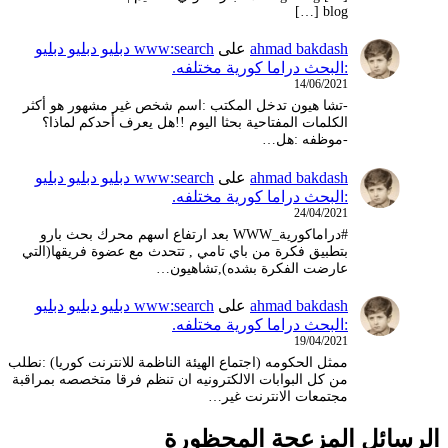
blog […]
ahmad bakdash
على
www:search دبليو دبليو دبليو
:البحث دراما كورية مختلفه.
14/06/2021
-تشا هيون تدخل المكتب :اسم شخص غير مشهور هو أكثر
الكلمات المفتاحية بحثا اليوم !!هل يعرف أحدكم لماذا؟
-موظفه :هل…
ahmad bakdash
على
www:search دبليو دبليو دبليو
:البحث دراما كورية مختلفه.
24/04/2021
#دراماكورية_WWW بعد ارتفاع اسهم محرك بحث بارو
بتطبيق فكرة من باي تامي , تتحدث مع عضوة فريقها(التي
عارضت الفكرة بشده),تشاهيون…
ahmad bakdash
على
www:search دبليو دبليو دبليو
:البحث دراما كورية مختلفه.
19/04/2021
ممثل الحكومه (اجتماع الهيئة الناظمة للانترنت كوريا) :نطلب
من كل البوابات الالكترونيه ان تنظم فرقا متخصصه بمراقبة
مجتمعات الانترنت غير…
الرسائل المزعجة المحظورة