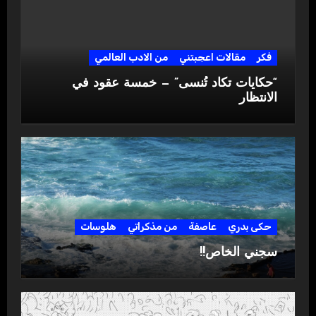
فكر
مقالات اعجبتني
من الادب العالمي
“حكايات تكاد تُنسى” — خمسة عقود في
الانتظار
حكى بدري
عاصفة
من مذكراتي
هلوسات
سجني الخاص!!