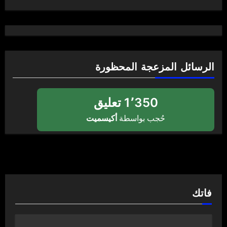
الرسائل المزعجة المحظورة
1٬350 تعليق
حُجب بواسطة
أكيسميت
فاتك