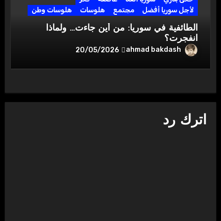
لأجل سوريا أفضل
مجتمع
هلوسات
هلوسات وطن
الطائفية في سوريا: من أين جاءت… ولماذا
انفجرت؟
ahmad bakdash
20/05/2026
اترك رد