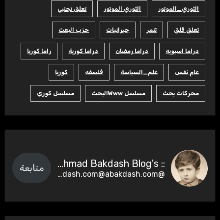
الثوري_الموتور
الثوري الموتور
تعلق تجنبي
تعلق قلق
تنمر
جبرانيات
حزب البعث
دراما اسيويه
دراما رمضان
دراما كورية
راما كوريا
عام نفس
علم_السياسة
فلسفه
كوريا
محركات بحث
مسلسل Wwwالبحث
مسلسل كوري
:: Ahmad Bakdash Blog's ::
متابعة
@abakdash.com@abakdash.com