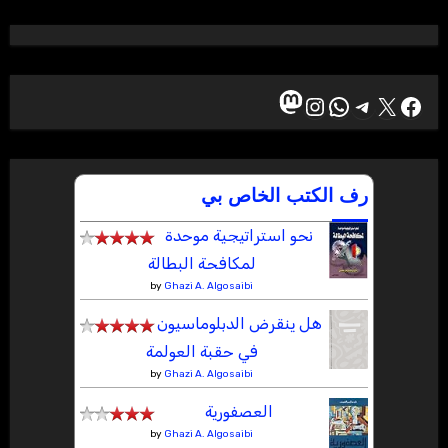
ماستودون
إكس
فيسبوك
تيليجرام
واتساب
إنستجرام
رف الكتب الخاص بي
نحو استراتيجية موحدة
لمكافحة البطالة
by
Ghazi A. Algosaibi
هل ينقرض الدبلوماسيون
في حقبة العولمة
by
Ghazi A. Algosaibi
العصفورية
by
Ghazi A. Algosaibi