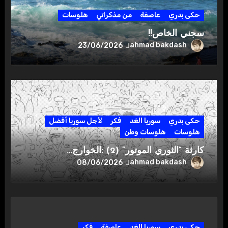
حكى بدري
عاصفة
من مذكراتي
هلوسات
سجني الخاص!!
ahmad bakdash
23/06/2026
حكى بدري
سوريا الغد
فكر
لأجل سوريا أفضل
هلوسات
هلوسات وطن
كارثة “الثوري الموتور” (2) :الخوارج…
ahmad bakdash
08/06/2026
حكى بدري
سوريا الغد
عاصفة
فكر