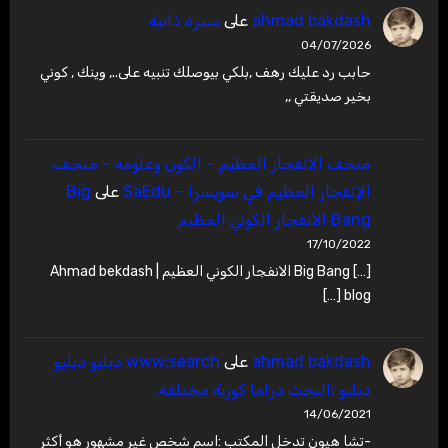
ahmad bakdash
على
سيرة ذاتية
04/07/2026
حابب رد عليك رهف ,بلكي بيوصلك تنبيه على.., وينك , كوني
بخير صديقتي ,,
متحف الانفجار العظيم – ‫الكون وعلومه – متحف،
الإنفجار العظيم في سويسرا – SaEdu
على
Big
Bang الانفجار الكوني العظيم
17/10/2022
[…] Big Bang الانفجار الكوني العظيم | Ahmad bekdash
blog […]
ahmad bakdash
على
www:search دبليو دبليو
دبليو :البحث دراما كورية مختلفه.
14/06/2021
-تشا هيون تدخل المكتب :اسم شخص غير مشهور هو أكثر