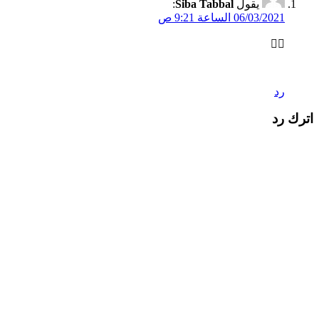
يقول
Siba Tabbal
:
06/03/2021 الساعة 9:21 ص
👍🏻
رد
اترك رد