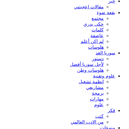
خبر
مقالات اعجبتني
بقعة ضوء
مجتمع
حكى بدري
كلمات
عاصفة
لم اكن أعلم
هلوسات
سوريا الغد
دستور
لأجل سوريا أفضل
هلوسات وطن
علوم وتقنية
انظمة تشغيل
مشاريعي
برمجة
مهارات
علوم
فكر
كتب
من الادب العالمي
منوعات