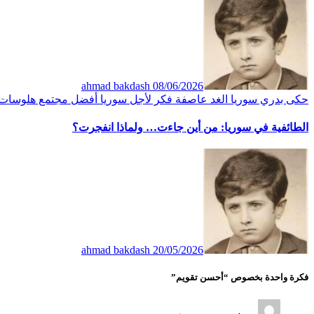
ahmad bakdash
08/06/2026
حكى بدري
سوريا الغد
عاصفة
فكر
لأجل سوريا أفضل
مجتمع
هلوسات
الطائفية في سوريا: من أين جاءت… ولماذا انفجرت؟
ahmad bakdash
20/05/2026
فكرة واحدة بخصوص “أحسن تقويم”