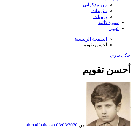
من مذكراتي
منوعات
يوميات
سيرة ذاتية
عيون
الصفحة الرئيسية
أحسن تقويم
حكى بدري
أحسن تقويم
من
03/03/2020
ahmad bakdash