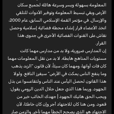
المعلومة بسهولة ويسر وسرعة هائلة لجميع سكان
الأرض وبقي تبسيط المعلومة وتوفير الأدوات للتلقي
والإرسال. في مؤتمر القمة الإسلامي السابق، عام 2000،
اتخذ الأعضاء قرار إنشاء محطة فضائية إسلامية وحصل
نقاش على القنوات الفضائية الأخرى في جدوى هذا
القرار.
إن المدارس ضرورية، ولا بد من مدارس مهما كانت
مستويات المناهج هابطة. لا بد من نقل المعلومات مهما
كان فات أوانها، ومهما كان سيئاً، لأن قانون “الزبد يذهب
وما ينفع الناس يمكث في الأرض” سيفرز النافع. ولولا
هذا القانون لحصل اليأس عند الناس ولتقاعسوا عن بذل
الجهود. وربما هذا الذي جعل جلال الدين الرومي يقول:
ويحب الحق هاتيك الجهود | جهدك الخائب خير من
قعود. ومن هنا كان للاجتهاد أجر وإن كان خاطئا، لأن
الاجتهاد هو الذي يصحح الخطأ مهما تأخر. والزمن صار