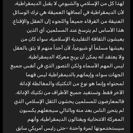
لهذا كل من الإسلامي والشيوعي لا يقبل الديمقراطية،
لأن الديمقراطية في أعماقها العميقة هي ترك الوسائل
العنيفة من الفرقاء جميعاً واللجوء إلى العقل والإقناع.
هذا الأساس لم يترسخ عند المسلمين، أي الذين
يعيشون الثقافة التقليدية الإسلامية، سواء كان من
يعيشها مسلماً أو شيوعياً، لأن أحداً منهم لا يثق بالعقل
ولا يعتقد أنه يمكن أن يربح معركة الديمقراطية.
ليس المهم الأسماء ولكن التصور الذي في أنفس جميع
الجهات سواء، وإيمانهم بالديمقراطية ليس فهما
لمحتواه وإنما هو نوع من التكتيك والمغالطة لإدانة
الآخر فقط. وتستفيد جميع الأطراف من تكتيك الإدانة.
فالمعارضون للمسلمين يخشون الثقل الإسلامي الذي
لم يتحرر الناس بعد منه وبالتالي سيجعلهم يكسبون
المعركة الانتخابية ويغتالون الديمقراطية، وأنهم
سيستخدمونها لمرة واحدة –حتى رئيس أمريكي سابق