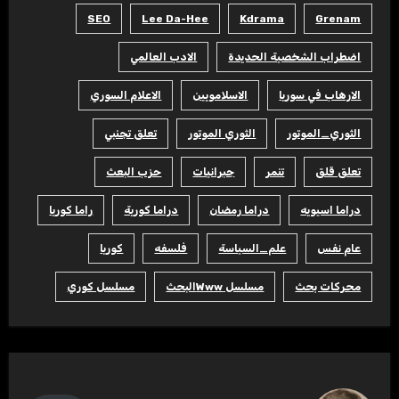
SEO
Lee Da-Hee
Kdrama
Grenam
اضطراب الشخصية الحديدة
الادب العالمي
الارهاب في سوريا
الاسلامويين
الاعلام السوري
الثوري_الموتور
الثوري الموتور
تعلق تجنبي
تعلق قلق
تنمر
جبرانيات
حزب البعث
دراما اسيويه
دراما رمضان
دراما كورية
راما كوريا
عام نفس
علم_السياسة
فلسفه
كوريا
محركات بحث
مسلسل Wwwالبحث
مسلسل كوري