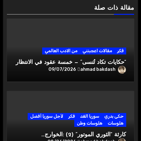
مقالة ذات صلة
فكر
مقالات اعجبتني
من الادب العالمي
“حكايات تكاد تُنسى” — خمسة عقود في الانتظار
ahmad bakdash
09/07/2026
حكى بدري
سوريا الغد
فكر
لأجل سوريا أفضل
هلوسات
هلوسات وطن
كارثة “الثوري الموتور” (2) :الخوارج…