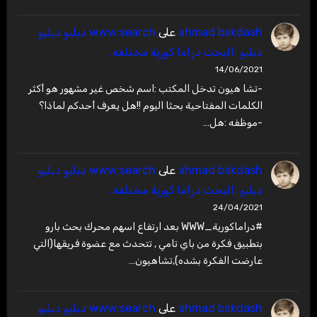
ahmad bakdash
على
www:search دبليو دبليو
دبليو :البحث دراما كورية مختلفه.
14/06/2021
-تشا هيون تدخل المكتب :اسم شخص غير مشهور هو أكثر
الكلمات المفتاحية بحثا اليوم !!هل يعرف أحدكم لماذا؟
-موظفه :هل…
ahmad bakdash
على
www:search دبليو دبليو
دبليو :البحث دراما كورية مختلفه.
24/04/2021
#دراماكورية_WWW بعد ارتفاع اسهم محرك بحث بارو
بتطبيق فكرة من باي تامي , تتحدث مع عضوة فريقها(التي
عارضت الفكرة بشده),تشاهيون…
ahmad bakdash
على
www:search دبليو دبليو