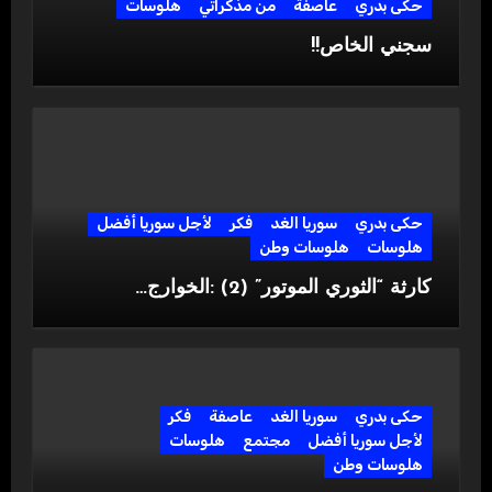
حكى بدري
عاصفة
من مذكراتي
هلوسات
سجني الخاص!!
حكى بدري
سوريا الغد
فكر
لأجل سوريا أفضل
هلوسات
هلوسات وطن
كارثة “الثوري الموتور” (2) :الخوارج…
حكى بدري
سوريا الغد
عاصفة
فكر
لأجل سوريا أفضل
مجتمع
هلوسات
هلوسات وطن