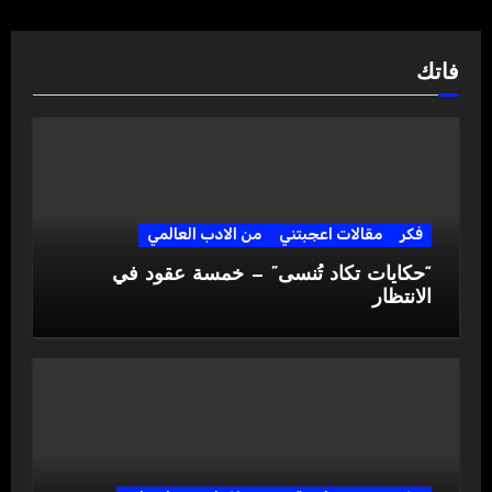
فاتك
فكر
مقالات اعجبتني
من الادب العالمي
“حكايات تكاد تُنسى” — خمسة عقود في
الانتظار