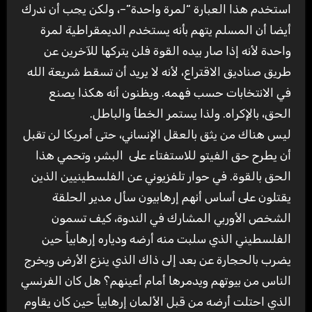
استخدم هذا العبارة “لمرة واحدة”–، ولكن يجب أن ندرك
أيضا أن المسلم يتهم بأنه يستخدم الديمقراطية لمرة
واحدة لأنه إذا صار بيده القوة فلن يتركها للآخرين عن
طريق صناديق الاقتراع، لأنه لا يريد أن تسقط شريعة الله
في الانتخابات حسب فهمه. ويظنون أنه هكذا يصنع
الحق، بالإكراه. ولذا يستمر الخطأ والباطل.
ليس هناك من يثق بالعقل الإنساني، حتى أمريكا لن تقبل
أن يطرح حق الفيتو للاستفتاء على البشر، وتحمي هذا
الحق بالقوة. في حوار تلفزيوني عن الفلسطينيين الذين
يقتلون على أساس أنهم إرهابيون سأل مدير الحلقة
الشخص الأوربي المشارك في الندوة، كيف تسمون
الفلسطيني الذي سلبت منه أرضه ودياره إرهابياً حين
يضرب بالحجارة عن بعد إلى ذاك الذي ينزع الأرض ويخرج
الناس من بيوتهم ويدمرها أمام أعينهم؟ هل كان الفرنسي
الذي احتلت أرضه من قبل الألمان إرهابياً حين كان يقاوم