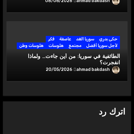
ahmad bakdash
08/06/2026
حكى بدري
سوريا الغد
عاصفة
فكر
لأجل سوريا أفضل
مجتمع
هلوسات
هلوسات وطن
الطائفية في سوريا: من أين جاءت… ولماذا
انفجرت؟
ahmad bakdash
20/05/2026
اترك رد