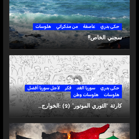
حكى بدري
عاصفة
من مذكراتي
هلوسات
سجني الخاص!!
حكى بدري
سوريا الغد
فكر
لأجل سوريا أفضل
هلوسات
هلوسات وطن
كارثة “الثوري الموتور” (2) :الخوارج…