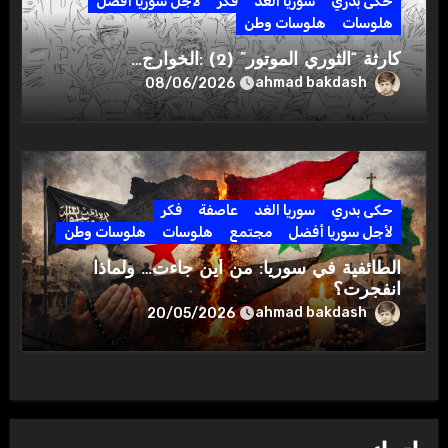
حكى بدري
سوريا الغد
فكر
لأجل سوريا أفضل
هلوسات
هلوسات وطن
كارثة “الثوري الموتور” (2) :الخوارج…
ahmad bakdash
08/06/2026
حكى بدري
سوريا الغد
عاصفة
فكر
لأجل سوريا أفضل
مجتمع
هلوسات
هلوسات وطن
الطائفية في سوريا: من أين جاءت… ولماذا
انفجرت؟
ahmad bakdash
20/05/2026