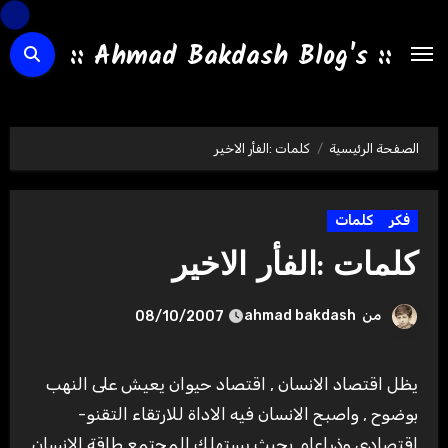
لتجاوز
لى
:: Ahmad Bakdash Blog's ::
لمحتوى
الصفحة الرئيسية
كلمات :الفأر الاخير
فكر
كلمات
كلمات :الفأر الاخير
من
ahmad bakdash
08/10/2007
يظل اقتصاد الانسان , اقتصاد حيوان يعيش على النهب
بوضوح , واصبح الانسان فيه الاداة للارتقاء التقنو-
اقتصادي وذراعاه ,بحيث يستهلك المجتمع طاقة الانسان