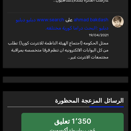
عارضت الفكرة بشده),تشاهيون…
ahmad bakdash
على
www:search دبليو دبليو
دبليو :البحث دراما كورية مختلفه.
19/04/2021
ممثل الحكومه (اجتماع الهيئة الناظمة للانترنت كوريا) :نطلب
من كل البوابات الالكترونيه ان تنظم فرقا متخصصه بمراقبة
مجتمعات الانترنت غير…
الرسائل المزعجة المحظورة
1٬350 تعليق
حُجب بواسطة
أكيسميت