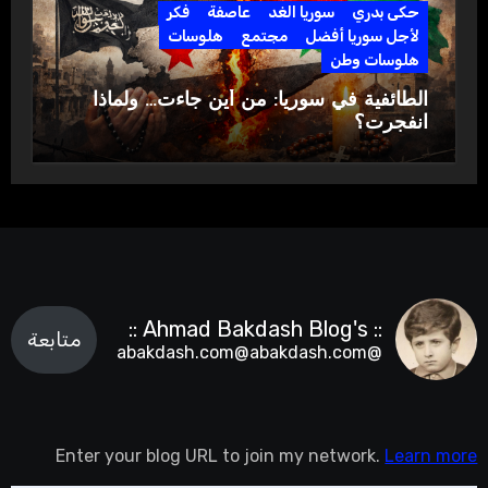
حكى بدري
سوريا الغد
عاصفة
فكر
لأجل سوريا أفضل
مجتمع
هلوسات
هلوسات وطن
الطائفية في سوريا: من أين جاءت… ولماذا
انفجرت؟
:: Ahmad Bakdash Blog's ::
متابعة
@abakdash.com@abakdash.com
Enter your blog URL to join my network.
Learn more