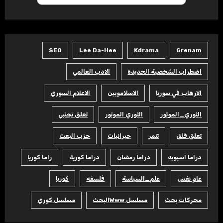
SEO
Lee Da-Hee
Kdrama
Grenam
اضطراب الشخصية الحديدة
الادب العالمي
الارهاب في سوريا
الاسلامويين
الاعلام السوري
الثوري_الموتور
الثوري الموتور
تعلق تجنبي
تعلق قلق
تنمر
جبرانيات
حزب البعث
دراما اسيويه
دراما رمضان
دراما كورية
راما كوريا
عام نفس
علم_السياسة
فلسفه
كوريا
محركات بحث
مسلسل Wwwالبحث
مسلسل كوري