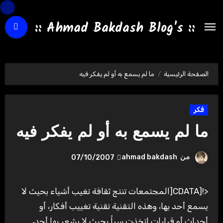
لتجاوز
لى
:: Ahmad Bakdash Blog's ::
لمحتوى
الصفحة الرئيسية
ما لم يسمع به أو لم يفكر فيه
فكر
ما لم يسمع به أو لم يفكر فيه
من
ahmad bakdash
07/10/2007
<![CDATA[المجتمعات تنتج ثقافة تغيب أشياء بحيث لا
يسمع أحد بها، وهذه التقنية تقنية تغييب أفكار، أو
أحداث أو قرارات اتخذت سراً بحيث لا يشعر بها أحد،