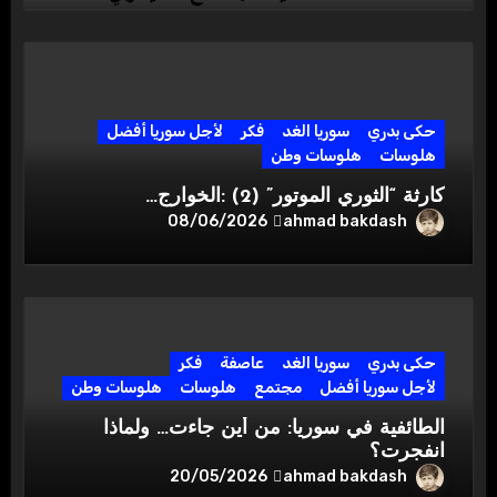
حكى بدري
سوريا الغد
فكر
لأجل سوريا أفضل
هلوسات
هلوسات وطن
كارثة “الثوري الموتور” (2) :الخوارج…
ahmad bakdash
08/06/2026
حكى بدري
سوريا الغد
عاصفة
فكر
لأجل سوريا أفضل
مجتمع
هلوسات
هلوسات وطن
الطائفية في سوريا: من أين جاءت… ولماذا
انفجرت؟
ahmad bakdash
20/05/2026