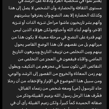
يعتبر نموا في شخصية الفرد ودلالة على الرشد في
مستوى الثقافة والحضارة، وأن الشخص لا يصل إلى هذا
وكذلك الحضارة إلا بعد النضج،وأن يعترفوا ببشريتهم
وأنهم بشر تاريخيون عاشوا مراحل تنـزيه الذات أو تنـزيه
الآخر، وأنهم أبناء الله وأحباؤه،ولكن هؤلاء الذين ليس
لهم قدرة على النضج في مرحلة معينة لا يكون هذا من
ميزاتهم بل من نقصهم، لأن هذا الوضع القاصر يحول
بينهم وبين التخلص من تزييف التاريخ وينـزهون التاريخ
الماضي والآباء فيقعون في العجز عن التخلص من
النقائص التي تكون سببا في عجزهم عن التكيف، ويطول
بهم زمن المعاناة والخروج من القصور إلى الرشد والوعي،
ومن سبيل هذا الموضوع في الإبراز والإخفاء، من أن رجلا
جاء للرسول (ص) ومعه شخص من زعماء القبائل،
فعَّرف هذا الرجل رسول الله بزعيم القبيلة،وذكر من
صفاته الحميدة كماً كبيراً، ولكن زعيم القبيلة رأى أن في