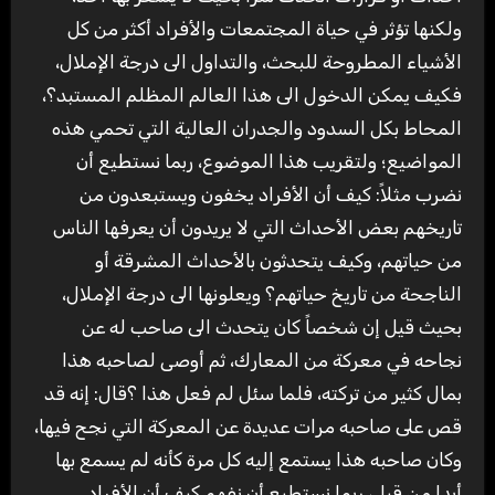
ولكنها تؤثر في حياة المجتمعات والأفراد أكثر من كل
الأشياء المطروحة للبحث، والتداول الى درجة الإملال،
فكيف يمكن الدخول الى هذا العالم المظلم المستبد؟،
المحاط بكل السدود والجدران العالية التي تحمي هذه
المواضيع؛ ولتقريب هذا الموضوع، ربما نستطيع أن
نضرب مثلاً: كيف أن الأفراد يخفون ويستبعدون من
تاريخهم بعض الأحداث التي لا يريدون أن يعرفها الناس
من حياتهم، وكيف يتحدثون بالأحداث المشرقة أو
الناجحة من تاريخ حياتهم؟ ويعلونها الى درجة الإملال،
بحيث قيل إن شخصاً كان يتحدث الى صاحب له عن
نجاحه في معركة من المعارك، ثم أوصى لصاحبه هذا
بمال كثير من تركته، فلما سئل لم فعل هذا ؟قال: إنه قد
قص على صاحبه مرات عديدة عن المعركة التي نجح فيها،
وكان صاحبه هذا يستمع إليه كل مرة كأنه لم يسمع بها
أبدا من قبل، ربما نستطيع أن نفهم كيف أن الأفراد