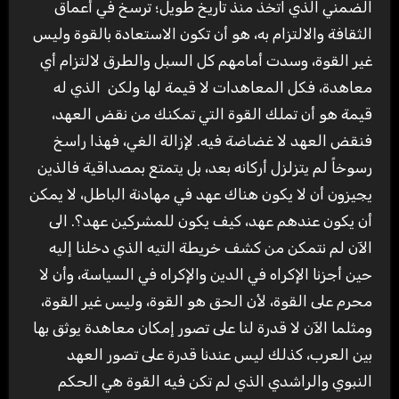
الضمني الذي اتخذ منذ تاريخ طويل؛ ترسخ في أعماق
الثقافة والالتزام به، هو أن تكون الاستعادة بالقوة وليس
غير القوة، وسدت أمامهم كل السبل والطرق لالتزام أي
معاهدة، فكل المعاهدات لا قيمة لها ولكن الذي له
قيمة هو أن تملك القوة التي تمكنك من نقض العهد،
فنقض العهد لا غضاضة فيه. لإزالة الغي، فهذا راسخ
رسوخاً لم يتزلزل أركانه بعد، بل يتمتع بمصداقية فالذين
يجيزون أن لا يكون هناك عهد في مهادنة الباطل، لا يمكن
أن يكون عندهم عهد، كيف يكون للمشركين عهد؟. الى
الآن لم نتمكن من كشف خريطة التيه الذي دخلنا إليه
حين أجزنا الإكراه في الدين والإكراه في السياسة، وأن لا
محرم على القوة، لأن الحق هو القوة، وليس غير القوة،
ومثلما الآن لا قدرة لنا على تصور إمكان معاهدة يوثق بها
بين العرب، كذلك ليس عندنا قدرة على تصور العهد
النبوي والراشدي الذي لم تكن فيه القوة هي الحكم