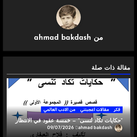
من
ahmad bakdash
مقالة ذات صلة
فكر
مقالات اعجبتني
من الادب العالمي
“حكايات تكاد تُنسى” — خمسة عقود في الانتظار
ahmad bakdash
09/07/2026