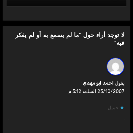
لا توجد أراء حول “ما لم يسمع به أو لم يفكر
فيه”
يقول
احمد ابو مهدي
:
25/10/2007 الساعة 3:12 م
تحميل...