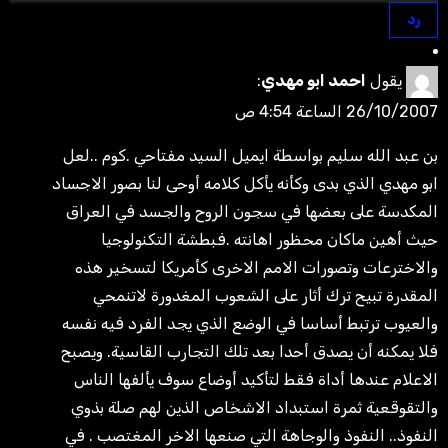
رد
يقول
احمد ابو مهدي
:
26/10/2007 الساعة 4:54 ص
بن عبد الله سليم بواسطة ايميل السيد مفتاحي .كوم ..لعل
ابو مهدي الذي بدى وكأنه يأكل كلامه أوحى لنا بصور الاجساد
المكدسة على بعضها في سجون الروح والجسد في العراق
حيث أهين ماكان محظور اهانته .فبطشة التكنولوجيا
والاخترعات وتصورات الامم الاخرى كأمريكا لتسخير هذه
المقدرة تبيح ترك أثار على الشعوب المغدورة لاتنمحي
والعيوب ترتبط أساسا في الوضع الذي يجد الفرد فيه نفسه
فلا يمكنه أن يصدق أحدا بعد تلك التجارب القاسية. ويصبح
الاعلام عندها أداة فقط لتأكيد أوضاع سوف يألفها الناس
والتقوقعية ثمرة استبداد الاشخاص الذين لهم صلة بذوي
النفوذ.. النفوذ والوجاهة التي صنعها الاخر المغتصب . في