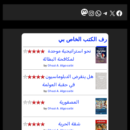
ماستودون
إكس
فيسبوك
تيليجرام
واتساب
إنستجرام
رف الكتب الخاص بي
نحو استراتيجية موحدة
لمكافحة البطالة
by
Ghazi A. Algosaibi
هل ينقرض الدبلوماسيون
في حقبة العولمة
by
Ghazi A. Algosaibi
العصفورية
by
Ghazi A. Algosaibi
شقة الحرية