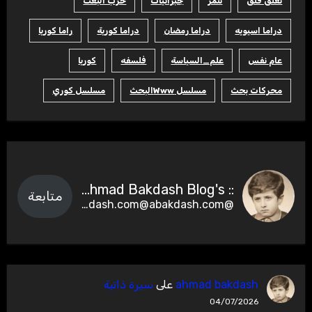
تعلق قلق
تنمر
جبرانيات
حزب البعث
دراما اسيويه
دراما رمضان
دراما كورية
راما كوريا
عام نفس
علم_السياسة
فلسفه
كوريا
محركات بحث
مسلسل Wwwالبحث
مسلسل كوري
:: Ahmad Bakdash Blog's ::
متابعة
@abakdash.com@abakdash.com
ahmad bakdash
على
سيرة ذاتية
04/07/2026