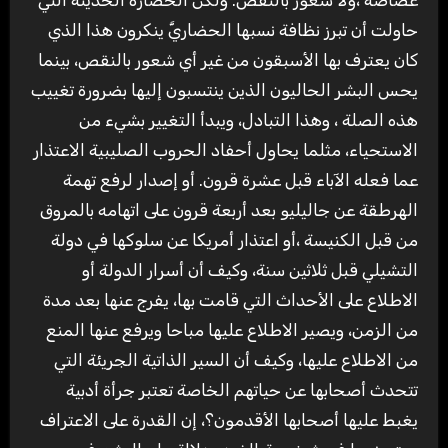
غضاضة ،ولا شعور بالنقص. ولكن الحضارة الحديثة التي
حاولت أن تبرز نظافة نسبها الحضاريَّ ينكرون هذا الذي
كان يعترف بها الأسبقون من غير أي شعور بالنقص، بينما
يحس البشر الحاليون الذين ينتسبون إليها بضرورة تغييب
هذه الصلة ، وهذا التبادل، ويبدأ التغيير بشيء من
الاستحياء، مثلما يحاول أحفاد الحروب الصليبية الاعتذار
عما فعله الآباء قبل عشرة قرون. أو إصدار لرفع تهمة
الهرطقة عن جاليليو بعد أربعة قرون على اتهامه بالمروق
من قبل الكنيسة ،أو اعتذار أمريكا عن سلوكها في دولة
التشيلي قبل ثلاثين سنة، وكيف أن أسرار الدولة أو
الاطلاع على الأحداث التي قامت بها، يفرج عنها بعد مدة
من الزمن، ويصير الاطلاع عليها مباحا ويرفع عنها المنع
من الاطلاع عليها، وكيف أن السير الذاتية الجريئة التي
تتحدث أصحابها عن حياتهم الخاصة تعتبر جرأة أدبية
يغبط عليها أصحابها الأقدمون؟، إن القدرة على الاعتراف