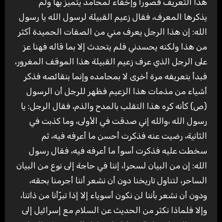
هذا التعريف قصوراً وإخفاءً لمحامد يتميز بها ولم
يذكرها المعرف، فقال زعيم القبيلة لرسول الله يا رسول
الله: إن هذا الرجل يعرف مني من الصفات الحميدة أكثر
من هذا ولكنه يحسدني فلم يتحدث إلا بما قاله فهنا عز
على الرجل الذي عرف زعيم القبيلة هذا الموقف المغرور،
فبدأ بتعريفه مرة أخرى لا بمحامده وإنما بنقائصه فذكر
أشياء من مذمات هذا الزعيم فظهر للرجل أن الرسول
(ص) كأنه كره هذا التقلب بالمدح والذم، فقال الرجل: يا
رسول الله ،والله إني صدقت في الأولى، وما كذبت في
الثانية، رضيت عنه فذكرت أحسن ما أعرفه فيه، ثم
سخطت عليه فذكرت أسوأ ما أعرفه فيه، فقال رسول
الله: إن من البيان لسحرا، إننا في حاجة إلى نوع من البيان
الساحر، لتناول تاريخنا دون أن نشعر أننا أجرمنا بحقه،
ودون أن نشعر بأننا لن نكون أسوياء إلا إذا تبرّأنا من ذاتنا،
وإلا فلماذا نكثر من الحديث عن السلام مع إسرائيل إلى