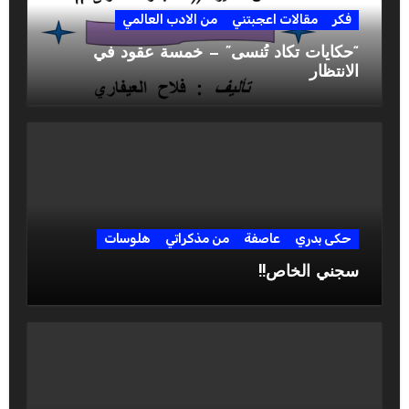
فكر
مقالات اعجبتني
من الادب العالمي
“حكايات تكاد تُنسى” — خمسة عقود في
الانتظار
حكى بدري
عاصفة
من مذكراتي
هلوسات
سجني الخاص!!