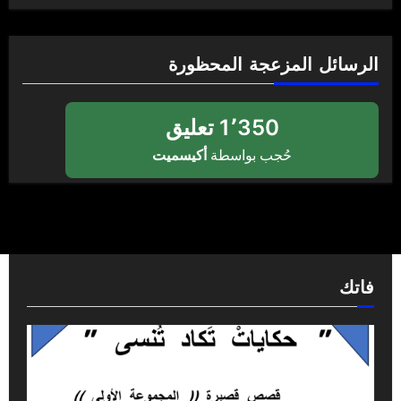
الرسائل المزعجة المحظورة
1٬350 تعليق
حُجب بواسطة
أكيسميت
فاتك