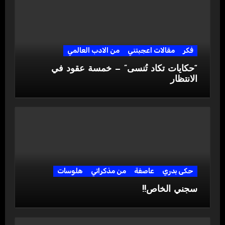
فكر
مقالات اعجبتني
من الادب العالمي
“حكايات تكاد تُنسى” — خمسة عقود في
الانتظار
حكى بدري
عاصفة
من مذكراتي
هلوسات
سجني الخاص!!