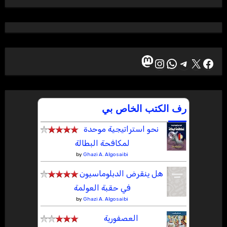
ماستودون
إكس
فيسبوك
تيليجرام
واتساب
إنستجرام
رف الكتب الخاص بي
نحو استراتيجية موحدة
لمكافحة البطالة
by
Ghazi A. Algosaibi
هل ينقرض الدبلوماسيون
في حقبة العولمة
by
Ghazi A. Algosaibi
العصفورية