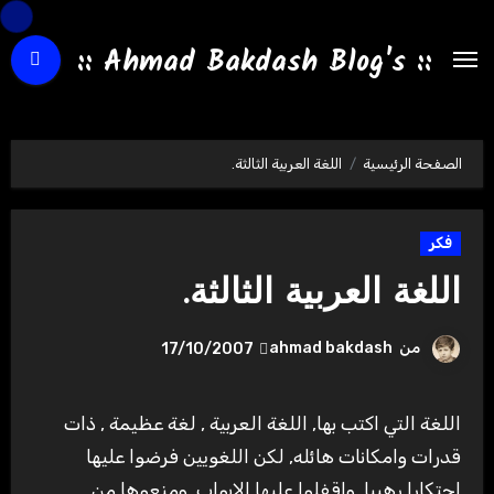
لتجاوز
لى
:: Ahmad Bakdash Blog's ::
لمحتوى
الصفحة الرئيسية
اللغة العربية الثالثة.
فكر
اللغة العربية الثالثة.
من
ahmad bakdash
17/10/2007
اللغة التي اكتب بها, اللغة العربية , لغة عظيمة , ذات
قدرات وامكانات هائله, لكن اللغويين فرضوا عليها
احتكارا رهيبا ,واقفلوا عليها الابواب ,ومنعوها من