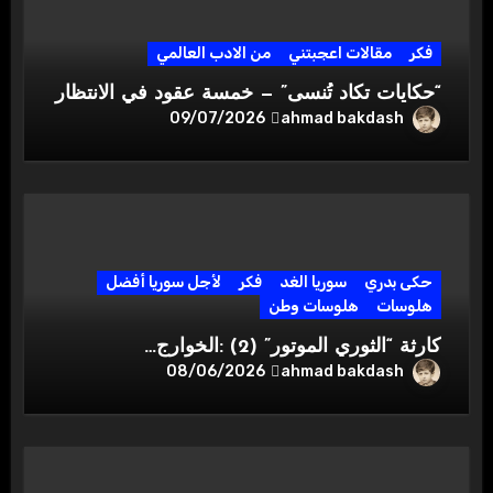
فكر
مقالات اعجبتني
من الادب العالمي
“حكايات تكاد تُنسى” — خمسة عقود في الانتظار
ahmad bakdash
09/07/2026
حكى بدري
سوريا الغد
فكر
لأجل سوريا أفضل
هلوسات
هلوسات وطن
كارثة “الثوري الموتور” (2) :الخوارج…
ahmad bakdash
08/06/2026