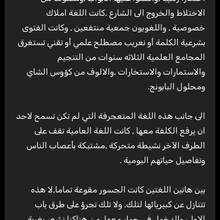
الاختلاط والخروج الى الشارع ,كانت اللغة املاك
خصوصية , واللغويون جمعية منتفعين , وكانت الفتوى
بشرعية الكلمة أو نعريب مصطلح علمي أو تقني تستغرق
المجامع العلمية الثلاثه سنوات من التنجيم
والاستمارات والاستخارات ,والالوف من كؤوس الشاي
ومحلول البابونج.
الى جانب هذه اللغة المتعجرفة التي لم تكن تسمح لاحد
ان يرفع الكلفة معها , كانت اللغة العامية تقف على
الطرف الآخر نشيطة متحركة ,مشتبكة بأعصاب الناس
وتفاصيل حياتهم اليومية .
بين هاتين اللغتين كانت الجسور مقوعة تماما,لا هذه
تتنازل عن كبيريائها لتلك, ولا تلك تجرؤ على طرق باب
الاولى والدخول في حوار معها, من هناكنا نشعر بغربة