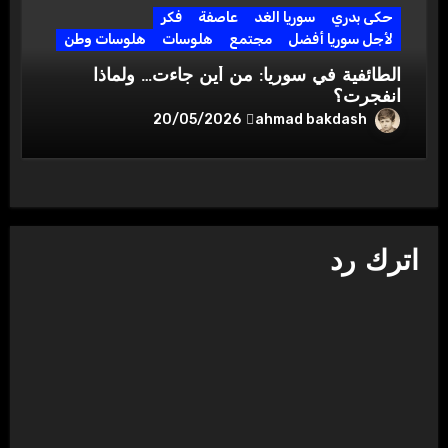
حكى بدري
سوريا الغد
عاصفة
فكر
لأجل سوريا أفضل
مجتمع
هلوسات
هلوسات وطن
الطائفية في سوريا: من أين جاءت… ولماذا
انفجرت؟
ahmad bakdash
20/05/2026
اترك رد