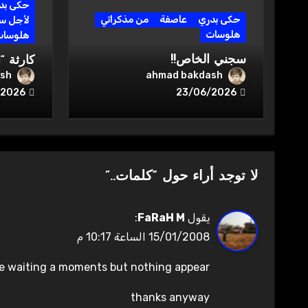
حكى بد
حكى بدري
عاصفة
من مذكراتي
لأجل سو
هلوسات
هلوسات
سجني الخاص!!
:الخوار
sh
ahmad bakdash
/2026
23/06/2026
لا توجد أراء حول “كلمات..”
يقول
FaRaH M
:
15/01/2008 الساعة 10:17 م
ve waiting a moments but nothing appear
thanks anyway