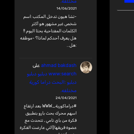
مختلفه.
14/06/2021
-تشا هيون تدخل المكتب :اسم
شخص غير مشهور هو أكثر
الكلمات المفتاحية بحثا اليوم !!
هل يعرف أحدكم لماذا؟ -موظفه
:هل…
ahmad bakdash
على
www:search دبليو دبليو
دبليو :البحث دراما كورية
مختلفه.
24/04/2021
#دراماكورية_WWW بعد ارتفاع
اسهم محرك بحث بارو بتطبيق
فكرة من باي تامي , تتحدث مع
عضوة فريقها(التي عارضت الفكرة