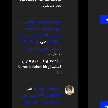
بخير صديقتي ,,
رد
متحف الانفجار العظيم –
‫الكون وعلومه – متحف،
الإنفجار العظيم في سويسرا
– SaEdu
على
Big Bang
الانفجار الكوني العظيم
17/10/2022
[…] Big Bang الانفجار الكوني
العظيم | Ahmad bekdash blog
[…]
ahmad bakdash
على
www:search دبليو دبليو
دبليو :البحث دراما كورية
رد