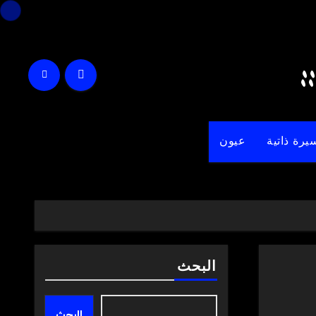
يرة ذاتية
عيون
البحث
البحث