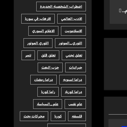
اضطراب الشخصية الحديدة
..
الادب العالمي
الارهاب في سوريا
الاسلامويين
الاعلام السوري
الثوري_الموتور
الثوري الموتور
تعلق تجنبي
تعلق قلق
تنمر
جبرانيات
حزب البعث
دراما اسيويه
دراما رمضان
دراما كورية
راما كوريا
عام نفس
علم_السياسة
فلسفه
كوريا
محركات بحث