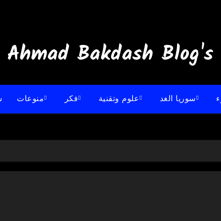
:: Ahmad B
ء
سوريا الغد
علوم وتقنية
فكر
منوعات
س