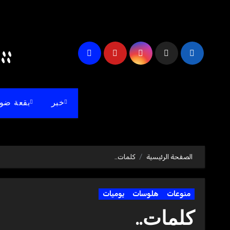
لتجاوز
لى
لمحتوى
akdash Blog's ::
خبر
بقعة ضو
الصفحة الرئيسية
كلمات..
منوعات
هلوسات
يوميات
كلمات..