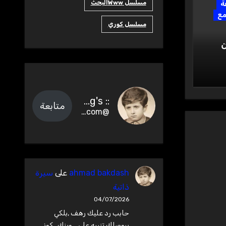
مسلسل Wwwالبحث
ة
ع
مسلسل كوري
ن
:: Ahmad Bakdash Blog's ::
متابعة
@abakdash.com@abakdash.com
ahmad bakdash
على
سيرة
ذاتية
04/07/2026
حابب رد عليك رهف ,بلكي
بيوصلك تنبيه على.., وينك , كوني