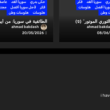
ري
سوريا الغد
فكر
حكى بدري
سوريا الغد
عاصف
ريا أفضل
هلوسات
فكر
لأجل سوريا أفضل
مجتم
 وطن
هلوسات
هلوسات وطن
كارثة “الثوري الموتور” (2)
الطائفية في سوريا: من أي
ج…
جاءت… ولماذا انفجرت؟
ahmad bakdash
ahmad bakda
20/05/2026
08/06
i ha