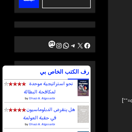
ماستودون
إكس
فيسبوك
تيليجرام
واتساب
إنستجرام
رف الكتب الخاص بي
نحو استراتيجية موحدة
لمكافحة البطالة
by
Ghazi A. Algosaibi
هل ينقرض الدبلوماسيون
في حقبة العولمة
by
Ghazi A. Algosaibi