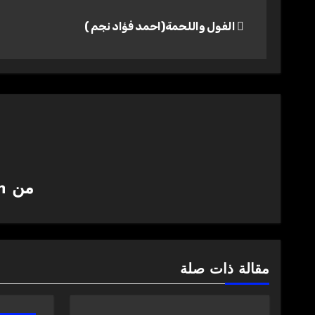
تصفّح
الفول واللحمة(احمد فؤاد نجم )
المقالات
من
h
مقالة ذات صلة