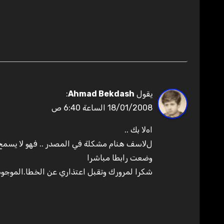
يقول
Ahmad Bekdash
:
18/01/2008 الساعة 6:40 ص
اهﻻ بك ..
لﻻسف هنام مشكلة في المصدر .. فهو ﻻ يسمح 
وضعت رابطا مباشرا
شكرا لمرورك وتقبل اعتذاري عن الخطا.الموجود 