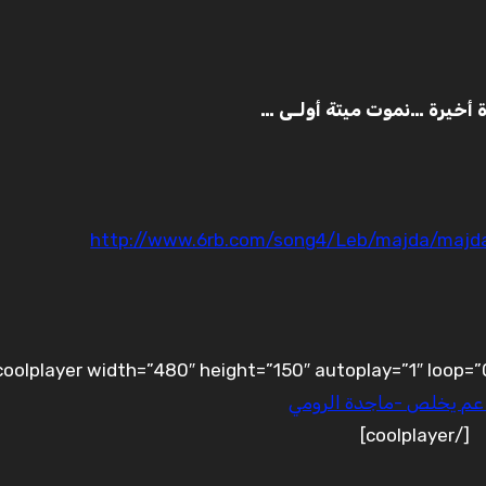
رة أخيرة …نموت ميتة أولـى …
http://www.6rb.com/song4/Leb/majda/maj
عم يخلص -ماجدة الرومي
[/coolplayer]