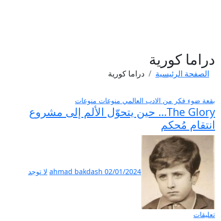
لتجاوز
لى
:: Ahmad Bakdash Blog's ::
لمحتوى
دراما كورية
الصفحة الرئيسية
دراما كورية
بقعة ضوء
فكر
من الادب العالمي
منوعات
منوعات
The Glory… حين يتحوّل الألم إلى مشروع
انتقام مُحكم
02/01/2024
ahmad bakdash
لا توجد
تعليقات