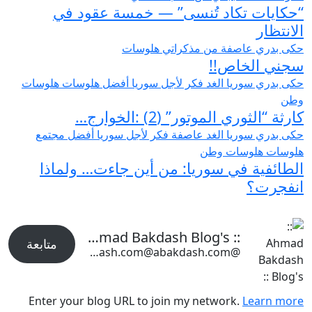
“حكايات تكاد تُنسى” — خمسة عقود في
الانتظار
حكى بدري
عاصفة
من مذكراتي
هلوسات
سجني الخاص!!
حكى بدري
سوريا الغد
فكر
لأجل سوريا أفضل
هلوسات
هلوسات
وطن
كارثة “الثوري الموتور” (2) :الخوارج…
حكى بدري
سوريا الغد
عاصفة
فكر
لأجل سوريا أفضل
مجتمع
هلوسات
هلوسات وطن
الطائفية في سوريا: من أين جاءت… ولماذا
انفجرت؟
:: Ahmad Bakdash Blog's ::
متابعة
@abakdash.com@abakdash.com
Enter your blog URL to join my network.
Learn more