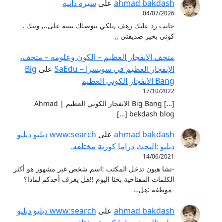
ahmad bakdash
على
سيرة ذاتية
04/07/2026
حابب رد عليك رهف ,بلكي بيوصلك تنبيه على.., وينك ,
كوني بخير صديقتي ,,
متحف الانفجار العظيم – ‫الكون وعلومه – متحف،
الإنفجار العظيم في سويسرا – SaEdu
على
Big
Bang الانفجار الكوني العظيم
17/10/2022
[…] Big Bang الانفجار الكوني العظيم | Ahmad
bekdash blog […]
ahmad bakdash
على
www:search دبليو دبليو
دبليو :البحث دراما كورية مختلفه.
14/06/2021
-تشا هيون تدخل المكتب :اسم شخص غير مشهور هو أكثر
الكلمات المفتاحية بحثا اليوم !!هل يعرف أحدكم لماذا؟
-موظفه :هل…
ahmad bakdash
على
www:search دبليو دبليو