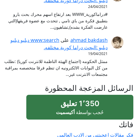
دبليو :البحث دراما كورية مختلفه.
24/04/2021
#دراماكورية_WWW بعد ارتفاع اسهم محرك بحث بارو
بتطبيق فكرة من باي تامي , تتحدث مع عضوة فريقها(التي
عارضت الفكرة بشده),تشاهيون…
ahmad bakdash
على
www:search دبليو دبليو
دبليو :البحث دراما كورية مختلفه.
19/04/2021
ممثل الحكومه (اجتماع الهيئة الناظمة للانترنت كوريا) :نطلب
من كل البوابات الالكترونيه ان تنظم فرقا متخصصه بمراقبة
مجتمعات الانترنت غير…
الرسائل المزعجة المحظورة
1٬350 تعليق
حُجب بواسطة
أكيسميت
فاتك
فكر
مقالات اعجبتني
من الادب العالمي