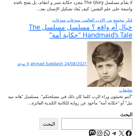
لا يقدّم مسلسل The Glory مجرد حكاية تنمر و انتقام، بل يفتح نافذة
واسعة على علم النفس: كيف يُعاد تشكيل الإنسان بعد…
فكر
مجتمع
من الادب العالمي
منوعات
منوعات
خيال أم واقع ؟ مسلسل مسلسل The
Handmaid’s Tale “حكاية أمة”
24/08/2021
ahmad bakdash
لا توجد
تعليقات
“أنتم تختبئون وراء الرب كلما كان ذلك في مصلحتكم”. مسلسل “هاند ميد
تيل” أو “حكاية أمة” مأخوذ عن رواية للكاتبة الكندية الفائزة…
البحث
البحث
إكس
فيسبوك
تيليجرام
واتساب
إنستجرام
ماستودون