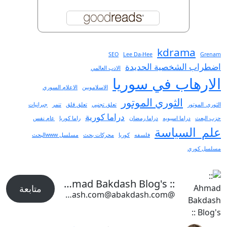
kdrama
SEO
Lee Da-Hee
Grenam
اضطراب الشخصية الحديدة
الادب العالمي
الارهاب في سوريا
الاسلامويين
الاعلام السوري
الثوري الموتور
الثوري_الموتور
تعلق تجنبي
تعلق قلق
تنمر
جبرانيات
دراما كورية
حزب البعث
دراما اسيويه
دراما رمضان
راما كوريا
عام نفس
علم_السياسة
فلسفه
كوريا
محركات بحث
مسلسل wwwالبحث
مسلسل كوري
:: Ahmad Bakdash Blog's ::
متابعة
@abakdash.com@abakdash.com