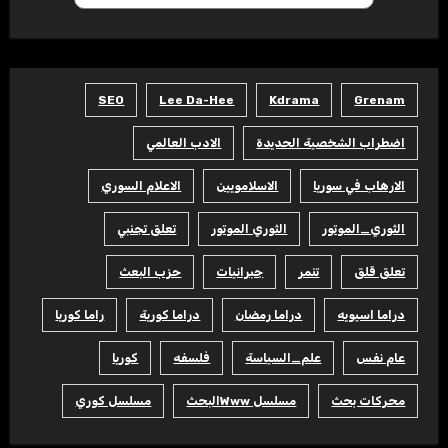
SEO
Lee Da-Hee
Kdrama
Grenam
اضطراب الشخصية الحديدة
الادب العالمي
الارهاب في سوريا
الاسلامويين
الاعلام السوري
الثوري_الموتور
الثوري الموتور
تعلق تجنبي
تعلق قلق
تنمر
جبرانيات
حزب البعث
دراما اسيويه
دراما رمضان
دراما كورية
راما كوريا
عام نفس
علم_السياسة
فلسفه
كوريا
محركات بحث
مسلسل Wwwالبحث
مسلسل كوري