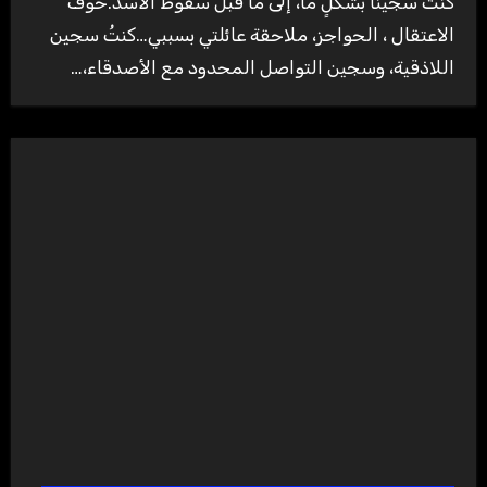
كنتُ سجينًا بشكلٍ ما، إلى ما قبل سقوط الأسد.خوف
الاعتقال ، الحواجز، ملاحقة عائلتي بسببي…كنتُ سجين
اللاذقية، وسجين التواصل المحدود مع الأصدقاء،…