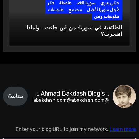
حكى بدري
سوريا الغد
عاصفة
فكر
لأجل سوريا أفضل
مجتمع
هلوسات
هلوسات وطن
الطائفية في سوريا: من أين جاءت… ولماذا
انفجرت؟
:: Ahmad Bakdash Blog's ::
متابعة
@abakdash.com@abakdash.com
Enter your blog URL to join my network.
Learn more