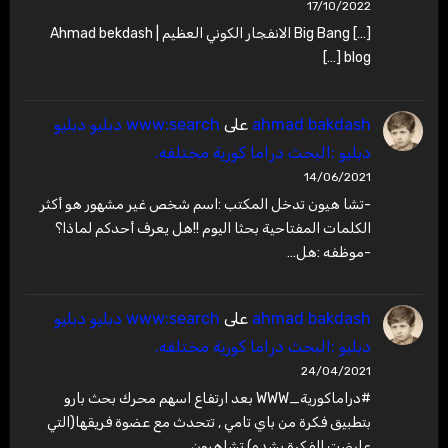
17/10/2022
[…] Big Bang الانفجار الكوني العظيم | Ahmad bekdash
blog […]
ahmad bakdash
على
www:search دبليو دبليو
دبليو :البحث دراما كورية مختلفه.
14/06/2021
-تشا هيون تدخل المكتب :اسم شخص غير مشهور هو أكثر
الكلمات المفتاحية بحثا اليوم !!هل يعرف أحدكم لماذا؟
-موظفه :هل…
ahmad bakdash
على
www:search دبليو دبليو
دبليو :البحث دراما كورية مختلفه.
24/04/2021
#دراماكورية_WWW بعد ارتفاع اسهم محرك بحث بارو
بتطبيق فكرة من باي تامي , تتحدث مع عضوة فريقها(التي
عارضت الفكرة بشده),تشاهيون…