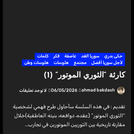
حكى بدري
سوريا الغد
عاصفة
فكر
كلمات
لأجل سوريا أفضل
مجتمع
هلوسات
هلوسات وطن
كارثة “الثوري الموتور” (1)
ahmad bakdash
06/05/2026
لا توجد تعليقات
تقديم : في هذه السلسة سأحاول طرح فهمي لشخصية
“الثوري الموتور” (عقده، دوافعه، بنيته العاطفية)خلال
مقارنة تاريخية بين الثوريين الموتورين في تجارب…