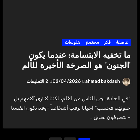
عاصفة
فكر
مجتمع
هلوسات
ما تخفيه الابتسامة: عندما يكون
‘الجنون’ هو الصرخة الأخيرة للألم
ahmad bakdash
02/04/2026
2 التعليقات
“في العادة يجن الناس من الألم، لكننا لا نرى آلامهم بل
جنونهم فحسب” احيانا نرقب أشخاصاً -وقد نكون انفسنا
– يتصرفون بطرق…