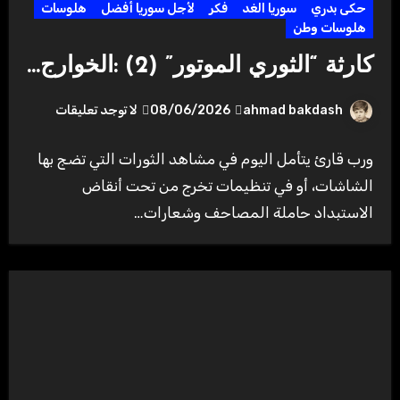
حكى بدري
سوريا الغد
فكر
لأجل سوريا أفضل
هلوسات
هلوسات وطن
كارثة “الثوري الموتور” (2) :الخوارج…
ahmad bakdash
08/06/2026
لا توجد تعليقات
ورب قارئ يتأمل اليوم في مشاهد الثورات التي تضج بها
الشاشات، أو في تنظيمات تخرج من تحت أنقاض
الاستبداد حاملة المصاحف وشعارات…