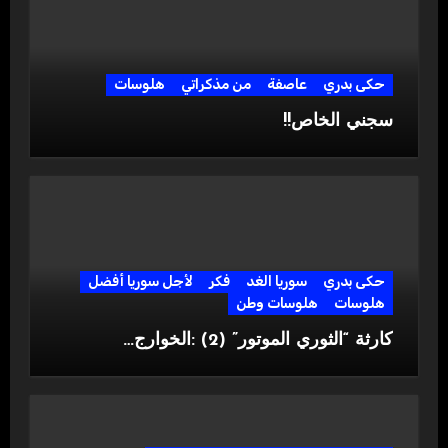
حكى بدري
عاصفة
من مذكراتي
هلوسات
سجني الخاص!!
حكى بدري
سوريا الغد
فكر
لأجل سوريا أفضل
هلوسات
هلوسات وطن
كارثة “الثوري الموتور” (2) :الخوارج…