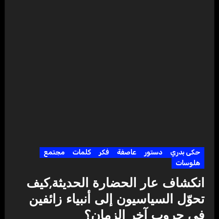
حكى بدري
دستور
عاصفة
فكر
كلمات
مجتمع
هلوسات
انكشاف عار الحضارة الحديثة,كيف
تحوّل السياسيون إلى أنبياء زائفين
في حروب آخر الزمان؟