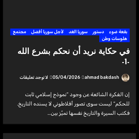
بقعة ضوء
دستور
سوريا الغد
لأجل سوريا أفضل
مجتمع
هلوسات وطن
في حكاية نريد أن نحكم بشرع الله
-1-
ahmad bakdash
05/04/2026
لا توجد تعليقات
إن الفكرة الشائعة عن وجود “نموذج إسلامي ثابت
للحكم” ليست سوى تصور أفلاطوني لا يسنده التاريخ.
فكتب السيرة والتاريخ نفسها تميّز بين…