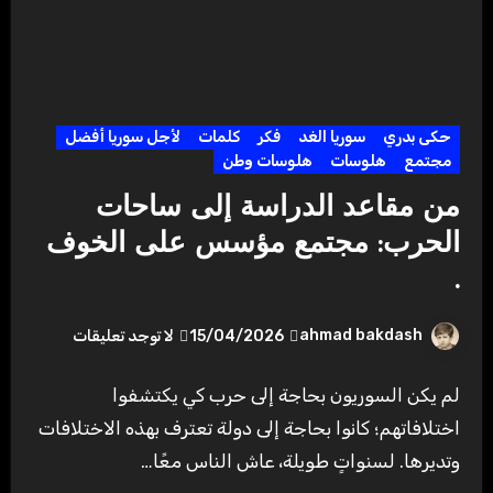
حكى بدري
سوريا الغد
فكر
كلمات
لأجل سوريا أفضل
مجتمع
هلوسات
هلوسات وطن
من مقاعد الدراسة إلى ساحات
الحرب: مجتمع مؤسس على الخوف
.
ahmad bakdash
15/04/2026
لا توجد تعليقات
لم يكن السوريون بحاجة إلى حرب كي يكتشفوا
اختلافاتهم؛ كانوا بحاجة إلى دولة تعترف بهذه الاختلافات
وتديرها. لسنواتٍ طويلة، عاش الناس معًا…