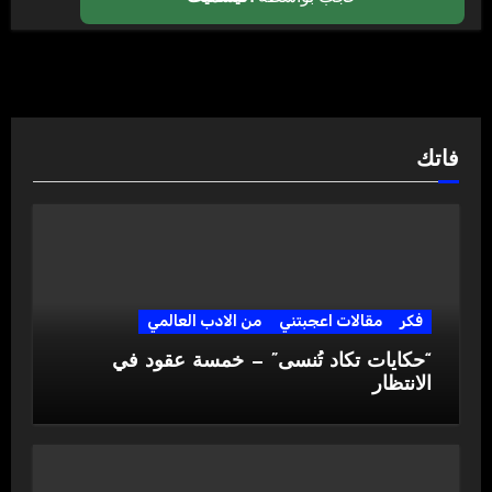
فاتك
فكر
مقالات اعجبتني
من الادب العالمي
“حكايات تكاد تُنسى” — خمسة عقود في
الانتظار