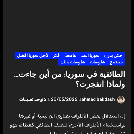
حكى بدري
سوريا الغد
عاصفة
فكر
لأجل سوريا أفضل
مجتمع
هلوسات
هلوسات وطن
الطائفية في سوريا: من أين جاءت…
ولماذا انفجرت؟
ahmad bakdash
20/05/2026
لا توجد تعليقات
إن استدلال بعض الأطراف بفتاوى ابن تيمية أو غيرها
,واستخدام الأطراف الأخرى للعنف الطائفي كغطاء، فهو
"شماعة كراهية القبيلتين" ـ أي توظيف…