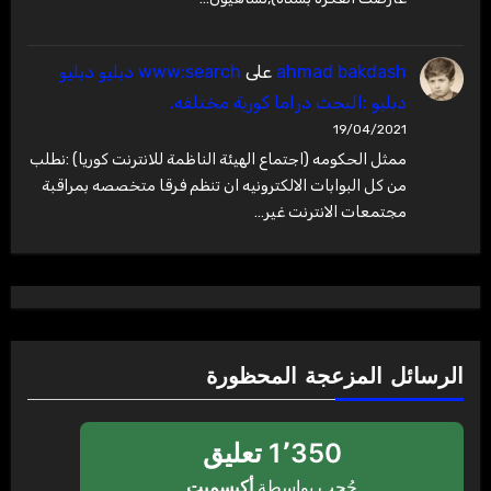
ahmad bakdash
على
www:search دبليو دبليو
دبليو :البحث دراما كورية مختلفه.
19/04/2021
ممثل الحكومه (اجتماع الهيئة الناظمة للانترنت كوريا) :نطلب
من كل البوابات الالكترونيه ان تنظم فرقا متخصصه بمراقبة
مجتمعات الانترنت غير…
الرسائل المزعجة المحظورة
1٬350 تعليق
حُجب بواسطة
أكيسميت