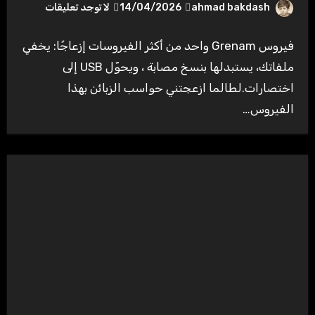
ahmad bakdash
14/04/2026
لا توجد تعليقات
فيروس Grenam واحد من أكثر الفيروسات إزعاجًا: يخفي
ملفاتك، يستبدلها بنسخ مصابة ، ويحوّل USB إلى
اختصارات.لطالما ازعجتني حواسب الزبائن بهذا
الفيروس…