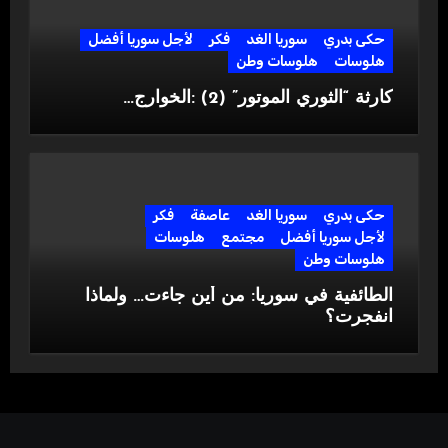
حكى بدري
سوريا الغد
فكر
لأجل سوريا أفضل
هلوسات
هلوسات وطن
كارثة “الثوري الموتور” (2) :الخوارج…
حكى بدري
سوريا الغد
عاصفة
فكر
لأجل سوريا أفضل
مجتمع
هلوسات
هلوسات وطن
الطائفية في سوريا: من أين جاءت… ولماذا
انفجرت؟