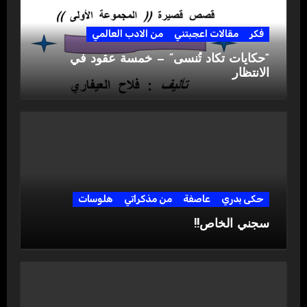
فكر
مقالات اعجبتني
من الادب العالمي
“حكايات تكاد تُنسى” — خمسة عقود في
الانتظار
حكى بدري
عاصفة
من مذكراتي
هلوسات
سجني الخاص!!