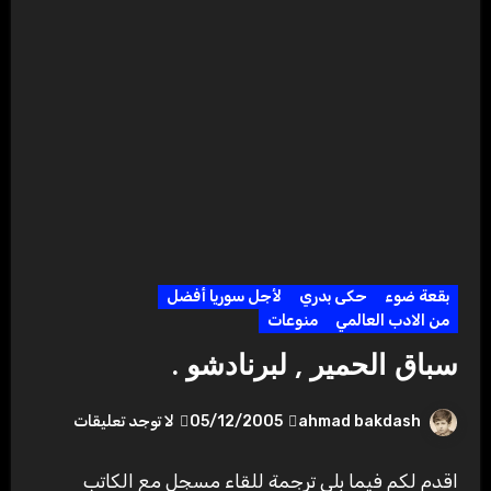
بقعة ضوء
حكى بدري
لأجل سوريا أفضل
من الادب العالمي
منوعات
سباق الحمير , لبرنادشو .
ahmad bakdash
05/12/2005
لا توجد تعليقات
اقدم لكم فيما بلي ترجمة للقاء مسجل مع الكاتب