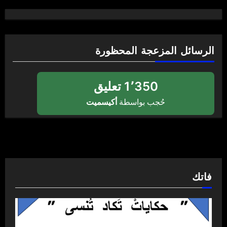
الرسائل المزعجة المحظورة
1٬350 تعليق
حُجب بواسطة
أكيسميت
فاتك