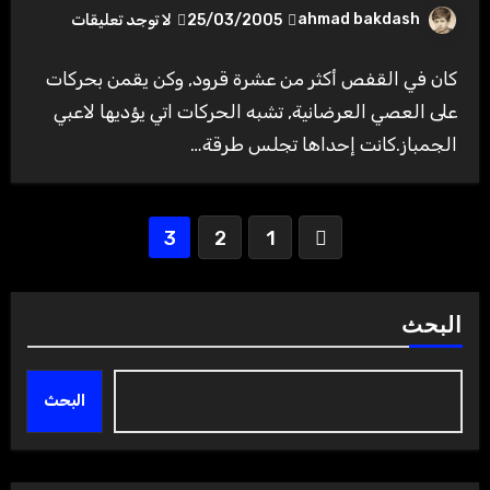
ahmad bakdash
25/03/2005
لا توجد تعليقات
كان في القفص أكثر من عشرة قرود, وكن يقمن بحركات
على العصي العرضانية, تشبه الحركات اتي يؤديها لاعبي
الجمباز.كانت إحداها تجلس طرقة…
تعدد
3
2
1
صفحات
المقالات
البحث
البحث