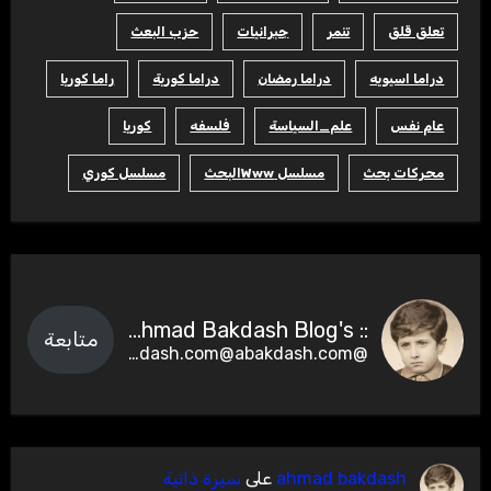
تعلق قلق
تنمر
جبرانيات
حزب البعث
دراما اسيويه
دراما رمضان
دراما كورية
راما كوريا
عام نفس
علم_السياسة
فلسفه
كوريا
محركات بحث
مسلسل Wwwالبحث
مسلسل كوري
:: Ahmad Bakdash Blog's ::
متابعة
@abakdash.com@abakdash.com
ahmad bakdash
على
سيرة ذاتية