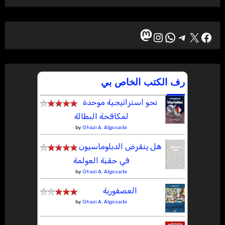
ماستودون
إكس
فيسبوك
تيليجرام
واتساب
إنستجرام
رف الكتب الخاص بي
نحو استراتيجية موحدة
لمكافحة البطالة
by
Ghazi A. Algosaibi
هل ينقرض الدبلوماسيون
في حقبة العولمة
by
Ghazi A. Algosaibi
العصفورية
by
Ghazi A. Algosaibi