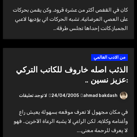
كان في القفص أكثر من عشرة قرود, وكن يقمن بحركات
على العصي العرضانية, تشبه الحركات اتي يؤديها لاعبي
الجمباز.كانت إحداها تجلس طرقة…
من الادب العالمي
الذئب اصله خاروف للكاتب التركي
:عزيز نسين ..
ahmad bakdash
24/04/2005
لا توجد تعليقات
في مكان مجهول لا تعرف موقعه بسهولة يعيش راع
وأغنامه وكلابه. لكن الراعي لا يشبه الرعاة الآخرين.. فهو
لا يعرف للرحمة معنى.…