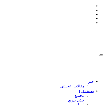
التجاوز
إلى
المحتوى
:: Ahmad Bakdash Blog's ::
::أن تكون إنسانا , يعني ان لا تتجمد ::
:: Ahmad Bakdash Blog's ::
::أن تكون إنسانا , يعني ان لا تتجمد ::
خبر
مقالات اعجبتني
بقعة ضوء
مجتمع
حكى بدري