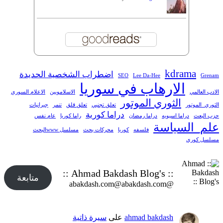
kdrama
اضطراب الشخصية الحديدة
SEO
Lee Da-Hee
Grenam
الارهاب في سوريا
الادب العالمي
الاسلامويين
الاعلام السوري
الثوري الموتور
الثوري_الموتور
تعلق تجنبي
تعلق قلق
تنمر
جبرانيات
دراما كورية
حزب البعث
دراما اسيويه
دراما رمضان
راما كوريا
عام نفس
علم_السياسة
فلسفه
كوريا
محركات بحث
مسلسل wwwالبحث
مسلسل كوري
:: Ahmad Bakdash Blog's ::
متابعة
@abakdash.com@abakdash.com
ahmad bakdash
على
سيرة ذاتية