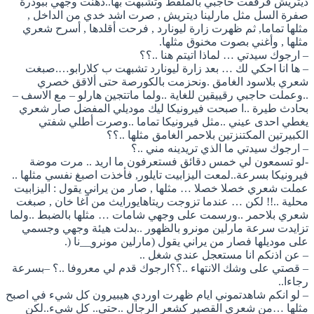
ديتريش فرققت حاجبي بالملقط وتشبهت بها..دهنت وجهي ببودرة
صفرة السل مثل مارلينا ديتريش , صرت اشد خدي من الداخل ,
مثلها تماما, ثم ظهرت زارة ليونارد , فرحت أقلدها , أسرح شعري
مثلها , وأغني بصوت مخنوق مثلها.
– ارجوك سيدتي … لماذا اتيتم هنا ..؟؟
– ها انا احكي لك … بعد زارة ليونارد تشبهت ب كلارابو….صبغت
شعري بلاسود الغامق .ونحزمت بالكورصة حتى ألاقق خصري
..وعملت حاجبي رقييقين للغاية ..ولما ماتتجين هارلو – مع الاسف –
بحادث طيرة ..ا صبحت فيرونيكا ليك موديلي المفضل صار شعري
يغطي احدى عيني ..مثل فيرونيكا تماما ..وصرت أطلي شفتي
الكبيرتين المكتنزتين بلاحمر الغامق مثلها ..؟؟
– ارجوك سيدتي ما الذي تريدينه مني ..؟
-لو تسمعون لي خمس دقائق فستعرفون ما اريد .. مرت موضة
فيرونيكا بسرعة..لمعت اليزابيت تايلور, فأخذت اصبغ نفسي مثلها ..
عملت شعري خصلا خصلا … مثلها , صار من يراني يقول : اليزابيت
محلية ..!! لكن … عندما تزوجت ريتاهايورايث من آغا خان , صبغت
شعري بلاحمر ..ورسمت على وجهي شامات … مثلها بالضبط ..ولما
تزايدت سرعة مارلين مونرو بالظهور ..بدلت هيئة وجهي وجسمي
على موديلها فصار من يراني يقول (مارلين مونرو__نا (.
– عن اذنكم انا مستعجل عندي شغل ..
– قصتي على وشك الانتهاء ..؟؟ارجوك قدم لي معروفا ..؟ –بسرعة
رجاءا..
– لو انكم شاهدتموني ايام ظهرت اوردي هيبيرون كل شيء في اصبح
مثلها …من شعري القصير كشعر الرجال ..حتى.. كل شيء..لكن