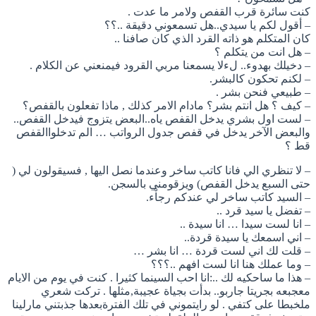
كنت سائرة قرب القفص ولامر ما عدت .
– أقول لكم يا سيدي..هل تسمعوني دقيقة ..؟؟
كان المتكلم هو ذاته القرد الذي كان صافنا ..
– هل انت من يتكلم ؟
– دخيلك بهدوء.. لءلا يسمعنا مربي القرود فيمنعني عن الكلام .
– لكنم تحكون كالبشر.
– طبيعي فنحن بشر .
– كيف ؟ هل انتم بشر؟ مادام الامر كذلك , ماذا تفعلون بالقفص؟
– لست اول بشري يدخل القفص ياه..البعض يتزوج فيدخل القفص..
والبعض الآخر يدخل في قفص جدول الرواتب … الم تدخلواالقفص
قط ؟
– لا تنظري الي فانا كاتب ساخر وعندما نصل اليها , فسيقولون لي (
حتى السبع يدخل القفص) ويزقومني بالسجن.
– السيد كاتب ساخر لي عندكم رجاْء.
– تفضل يا سيد قرد ..
– انا لست سيدا … انا سيدة ..
– اني اسمعك يا سيدة قردة..
– قلت لك اني لست قردة … انا بشر …
– وما عملك هنا انا لست افهم ..؟؟؟
– هذا ما ساحكيه لك ..:انا احب السينما كثيرا . كنت في يوم من الايام
معجبعه بجريتا جاربو.. بدأت بجياة عجيبة,مثلها . تركت شعري
ملخبطا على كتفي . لو رايتموني في تلك الفترةبعدها جذبتني مارلينا