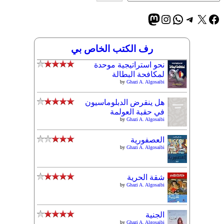
إكس
فيسبوك
تيليجرام
واتساب
إنستجرام
ماستودون
رف الكتب الخاص بي
نحو استراتيجية موحدة
لمكافحة البطالة
by
Ghazi A. Algosaibi
هل ينقرض الدبلوماسيون
في حقبة العولمة
by
Ghazi A. Algosaibi
العصفورية
by
Ghazi A. Algosaibi
شقة الحرية
by
Ghazi A. Algosaibi
الجنية
by
Ghazi A. Algosaibi