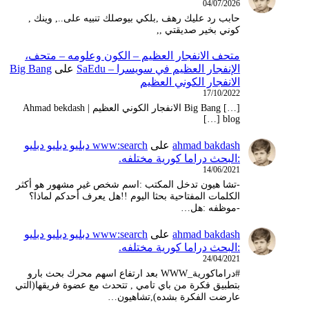
04/07/2026
حابب رد عليك رهف ,بلكي بيوصلك تنبيه على.., وينك ,
كوني بخير صديقتي ,,
متحف الانفجار العظيم – ‫الكون وعلومه – متحف،
الإنفجار العظيم في سويسرا – SaEdu
على
Big Bang
الانفجار الكوني العظيم
17/10/2022
[…] Big Bang الانفجار الكوني العظيم | Ahmad bekdash
blog […]
ahmad bakdash
على
www:search دبليو دبليو دبليو
:البحث دراما كورية مختلفه.
14/06/2021
-تشا هيون تدخل المكتب :اسم شخص غير مشهور هو أكثر
الكلمات المفتاحية بحثا اليوم !!هل يعرف أحدكم لماذا؟
-موظفه :هل…
ahmad bakdash
على
www:search دبليو دبليو دبليو
:البحث دراما كورية مختلفه.
24/04/2021
#دراماكورية_WWW بعد ارتفاع اسهم محرك بحث بارو
بتطبيق فكرة من باي تامي , تتحدث مع عضوة فريقها(التي
عارضت الفكرة بشده),تشاهيون…