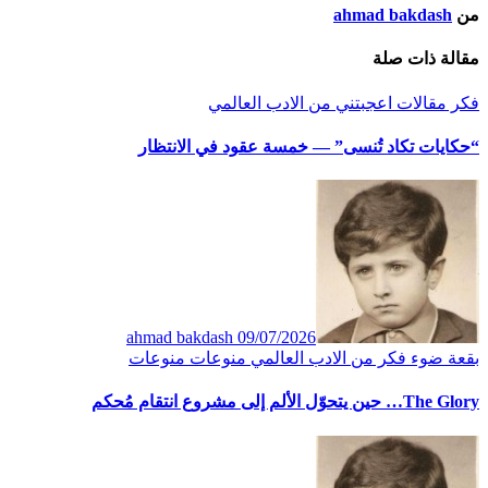
من
ahmad bakdash
مقالة ذات صلة
فكر
مقالات اعجبتني
من الادب العالمي
“حكايات تكاد تُنسى” — خمسة عقود في الانتظار
ahmad bakdash
09/07/2026
بقعة ضوء
فكر
من الادب العالمي
منوعات
منوعات
The Glory… حين يتحوّل الألم إلى مشروع انتقام مُحكم