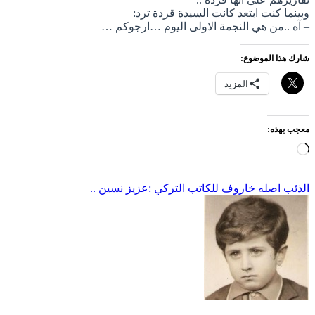
وبينما كنت ابتعد كانت السيدة قردة ترد:
– آه ..من هي النجمة الاولى اليوم …ارجوكم …
شارك هذا الموضوع:
المزيد
معجب بهذه:
جاري
التحميل…
تصفّح
الذئب اصله خاروف للكاتب التركي :عزيز نسين ..
المقالات