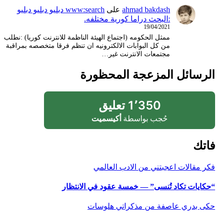
ahmad bakdash
على
www:search دبليو دبليو دبليو
:البحث دراما كورية مختلفه.
19/04/2021
ممثل الحكومه (اجتماع الهيئة الناظمة للانترنت كوريا) :نطلب
من كل البوابات الالكترونيه ان تنظم فرقا متخصصه بمراقبة
مجتمعات الانترنت غير…
الرسائل المزعجة المحظورة
1٬350 تعليق
حُجب بواسطة
أكيسميت
فاتك
فكر
مقالات اعجبتني
من الادب العالمي
“حكايات تكاد تُنسى” — خمسة عقود في الانتظار
حكى بدري
عاصفة
من مذكراتي
هلوسات