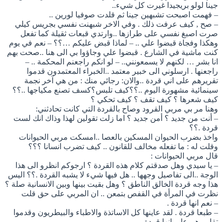
جينا لولو بريجيدا غيرت كل شيء..
– فهمت اصبحت تشبهين جينا ثم قلدت صوفيا لورين ..
– صح , كيف عرفت ذلك . وفي الاخر شبهنت نفسي بجريس كيلي
صرت اصبغ نفسي على طرازها ..وارتدي قبعات ثقيلة كما تفعل
وهكذا وفجاة قبضوا علي .. – لماذا قبض عليكم …؟؟ – نعم في يوم
كنت ماشية في الشارع . قبضوا علي وجاؤوا بي الى هنا ..صحت بهم
انا بشر … لكنهم لا يسمعونني.. – لو انكم راجعنم المحكمة .. –
راجعنها . ارسلوني الى خبير معتمد ..الخبراء المعتمدون قدموا
تقريرهم على اني قردة ..والان: رجائي منك : من هي آخر نجمة
سينمائية مشهورة اليوم ..؟؟كيف تلبس؟كسف تصنع مكياجها ..؟؟
كيف شعرها ؟ كيف تقف ؟ كيف تحكي ؟
وهنا مر بي مربي القرود وصاح بالقردة التي كانت تحادثني:
– أنت من جديد ؟ أمن جديد ؟ اما زلت تقولين لهذا وذاك انك لست
قردة .؟؟
واخذ بضرب الحيوان المسكين بالعصا ..امسكت مربي الحيوانات
وقلت له : ما تفعله مخالف للقانون .. كيف تضرب انسانا ؟؟؟
قال مربي الحيوانات :
– يا سيدي وهل صدقتم كلام هذه القردة ؟ ارجوكم انظرو الى هذا
الوجة ..الى تفاصيل وجهها .. هل فيها شيء لا يشبه القردة .؟؟ اليس
هذا وجه قردة الخالق الناطق ؟ وهل بقيت بينها وبين الانسانية صلة ؟
نظرت في المرأة في القفص بتمعن .. ان المربي على حق قلت
– نعم انها قردة .
– طبعا قردة . لقد عاينها كل الاساتذة والاطباء والبيطريون وقدموا
تقاريرهم على انها قردة ..