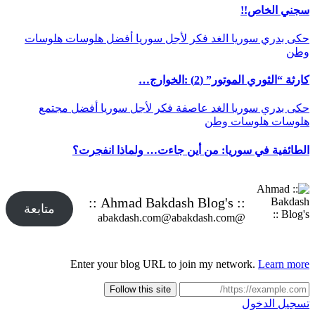
سجني الخاص!!
حكى بدري
سوريا الغد
فكر
لأجل سوريا أفضل
هلوسات
هلوسات
وطن
كارثة “الثوري الموتور” (2) :الخوارج…
حكى بدري
سوريا الغد
عاصفة
فكر
لأجل سوريا أفضل
مجتمع
هلوسات
هلوسات وطن
الطائفية في سوريا: من أين جاءت… ولماذا انفجرت؟
:: Ahmad Bakdash Blog's ::
متابعة
@abakdash.com@abakdash.com
Enter your blog URL to join my network.
Learn more
Follow this site
تسجيل الدخول