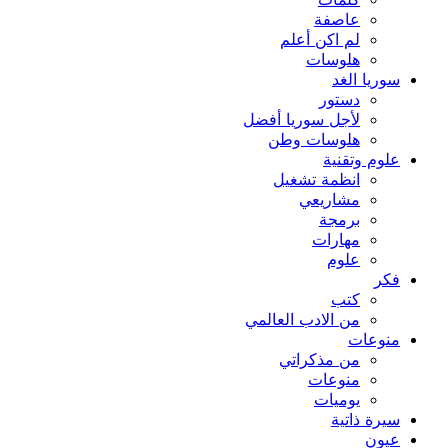
كلمات
عاصفة
لم اكن أعلم
هلوسات
سوريا الغد
دستور
لأجل سوريا أفضل
هلوسات وطن
علوم وتقنية
انظمة تشغيل
مشاريعي
برمجة
مهارات
علوم
فكر
كتب
من الادب العالمي
منوعات
من مذكراتي
منوعات
يوميات
سيرة ذاتية
عيون