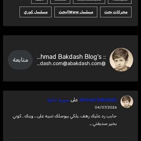
محركات بحث
مسلسل Wwwالبحث
مسلسل كوري
:: Ahmad Bakdash Blog's ::
متابعة
@abakdash.com@abakdash.com
ahmad bakdash
على
سيرة ذاتية
04/07/2026
حابب رد عليك رهف ,بلكي بيوصلك تنبيه على.., وينك , كوني
بخير صديقتي ,,