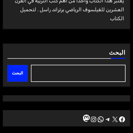
يعتبر هذا الكتاب واحدا من اهم كتب التربية في القرن
العشرين للفيلسوف الرياضي برتراند راسل . لتحميل
الكتاب
البحث
البحث
ماستودون
إكس
فيسبوك
تيليجرام
واتساب
إنستجرام