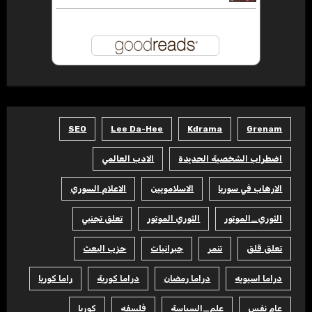
SEO
Lee Da-Hee
Kdrama
Grenam
اضطراب الشخصية الحديدة
الادب العالمي
الارهاب في سوريا
الاسلامويين
الاعلام السوري
الثوري_الموتور
الثوري الموتور
تعلق تجنبي
تعلق قلق
تنمر
جبرانيات
حزب البعث
دراما اسيويه
دراما رمضان
دراما كورية
راما كوريا
عام نفس
علم_السياسة
فلسفه
كوريا