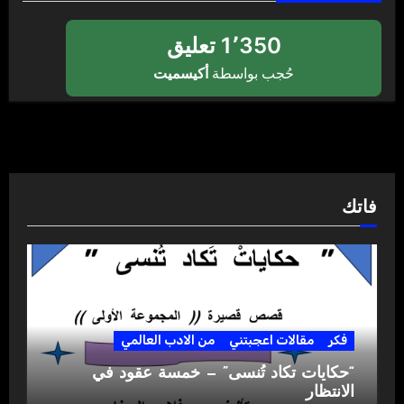
1٬350 تعليق
حُجب بواسطة
أكيسميت
فاتك
فكر
مقالات اعجبتني
من الادب العالمي
“حكايات تكاد تُنسى” — خمسة عقود في
الانتظار