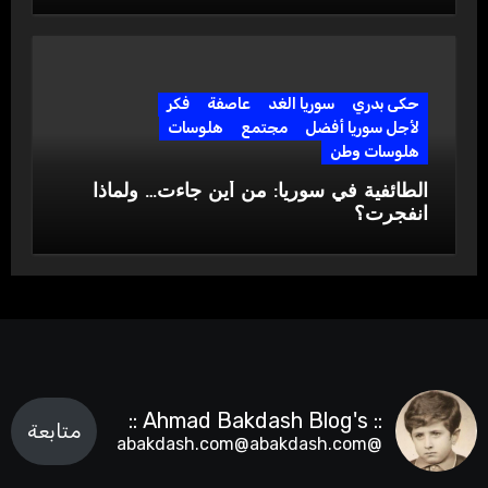
حكى بدري
سوريا الغد
عاصفة
فكر
لأجل سوريا أفضل
مجتمع
هلوسات
هلوسات وطن
الطائفية في سوريا: من أين جاءت… ولماذا
انفجرت؟
:: Ahmad Bakdash Blog's ::
متابعة
@abakdash.com@abakdash.com