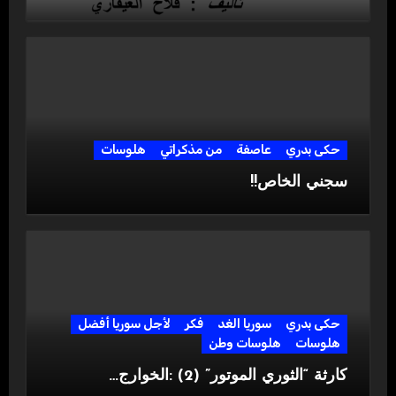
حكى بدري
عاصفة
من مذكراتي
هلوسات
سجني الخاص!!
حكى بدري
سوريا الغد
فكر
لأجل سوريا أفضل
هلوسات
هلوسات وطن
كارثة “الثوري الموتور” (2) :الخوارج…