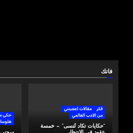
فاتك
فكر
مقالات اعجبتني
حكى ب
من الادب العالمي
هلوسا
“حكايات تكاد تُنسى” — خمسة
عقود في الانتظار
سجني ا