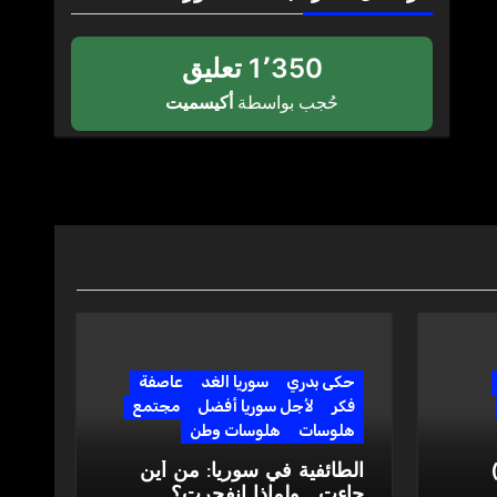
1٬350 تعليق
حُجب بواسطة
أكيسميت
حكى بدري
سوريا الغد
عاصفة
فكر
لأجل سوريا أفضل
مجتمع
هلوسات
هلوسات وطن
لثوري الموتور” (2)
الطائفية في سوريا: من أين
جاءت… ولماذا انفجرت؟