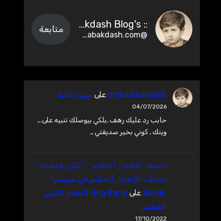
:: Ahmad Bakdash Blog's ::
متابعة
@abakdash.com@abakdash.com
ahmad bakdash
على
سيرة ذاتية
04/07/2026
حابب رد عليك رهف ,بلكي بيوصلك تنبيه على..,
وينك , كوني بخير صديقتي ,,
متحف الانفجار العظيم – ‫الكون وعلومه –
متحف، الإنفجار العظيم في سويسرا –
SaEdu
على
Big Bang الانفجار الكوني
العظيم
17/10/2022