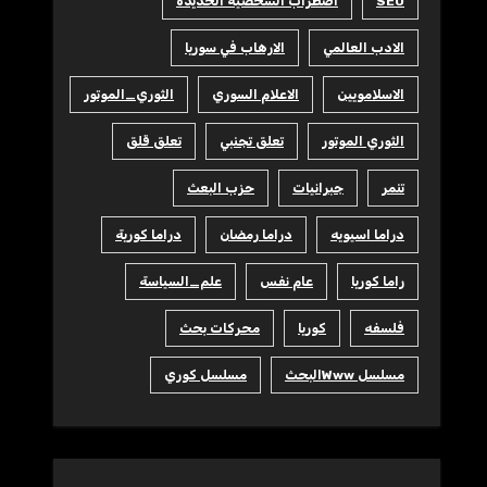
SEO
اضطراب الشخصية الحديدة
الادب العالمي
الارهاب في سوريا
الاسلامويين
الاعلام السوري
الثوري_الموتور
الثوري الموتور
تعلق تجنبي
تعلق قلق
تنمر
جبرانيات
حزب البعث
دراما اسيويه
دراما رمضان
دراما كورية
راما كوريا
عام نفس
علم_السياسة
فلسفه
كوريا
محركات بحث
مسلسل Wwwالبحث
مسلسل كوري