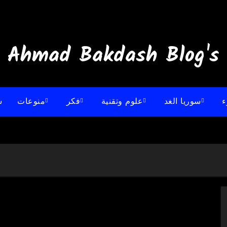
:: Ahmad B
ء
سوريا الغد
علوم وتقنية
فكر
منوعات
س