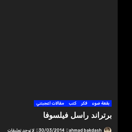
بقعة ضوء
فكر
كتب
مقالات اعجبتني
برتراند راسل فيلسوفا
ahmad bakdash
30/03/2014
لا توجد تعليقات