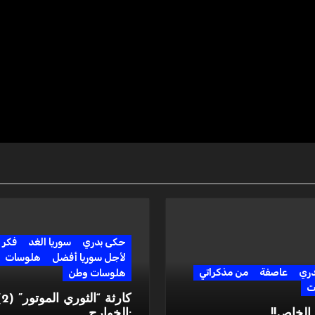
حكى بدري
سوريا الغد
فكر
لأجل سوريا أفضل
هلوسات
دري
عاصفة
من مذكراتي
هلوسات وطن
ت
كارثة “ا
لخاص!!
:الخوارج…