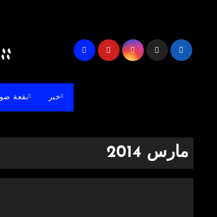
لتجاوز
لى
لمحتوى
akdash Blog's ::
خبر
بقعة ضو
مارس 2014