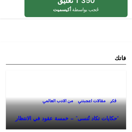
1٬350 تعليق
حُجب بواسطة
أكيسميت
فاتك
فكر
مقالات اعجبتني
من الادب العالمي
“حكايات تكاد تُنسى” — خمسة عقود في الانتظار