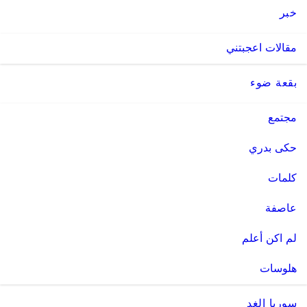
خبر
مقالات اعجبتني
بقعة ضوء
مجتمع
حكى بدري
كلمات
عاصفة
لم اكن أعلم
هلوسات
سوريا الغد