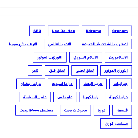
SEO
Lee Da-Hee
Kdrama
Grenam
اضطراب الشخصية الحديدة
الادب العالمي
الارهاب في سوريا
الاسلامويين
الاعلام السوري
الثوري_الموتور
الثوري الموتور
تعلق تجنبي
تعلق قلق
تنمر
جبرانيات
حزب البعث
دراما اسيويه
دراما رمضان
دراما كورية
راما كوريا
عام نفس
علم_السياسة
فلسفه
كوريا
محركات بحث
مسلسل Wwwالبحث
مسلسل كوري