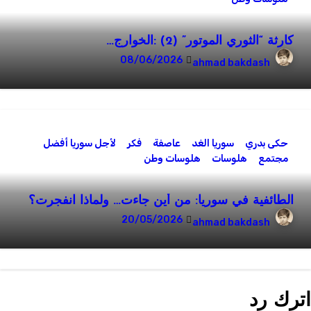
كارثة “الثوري الموتور” (2) :الخوارج…
08/06/2026
ahmad bakdash
حكى بدري
سوريا الغد
عاصفة
فكر
لأجل سوريا أفضل
مجتمع
هلوسات
هلوسات وطن
الطائفية في سوريا: من أين جاءت… ولماذا انفجرت؟
20/05/2026
ahmad bakdash
ترك رد