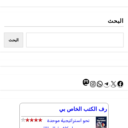
البحث
البحث
ماستودون
إكس
فيسبوك
تيليجرام
واتساب
إنستجرام
رف الكتب الخاص بي
نحو استراتيجية موحدة