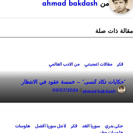
من
ahmad bakdash
قالة ذات صلة
فكر
مقالات اعجبتني
من الادب العالمي
“حكايات تكاد تُنسى” — خمسة عقود في الانتظار
09/07/2026
ahmad bakdash
حكى بدري
سوريا الغد
فكر
لأجل سوريا أفضل
هلوسات
هلوسات وطن