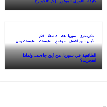
كارثة “الثوري الموتور” (2) :الخوارج…
حكى بدري
سوريا الغد
عاصفة
فكر
لأجل سوريا أفضل
مجتمع
هلوسات
هلوسات وطن
الطائفية في سوريا: من أين جاءت… ولماذا
انفجرت؟