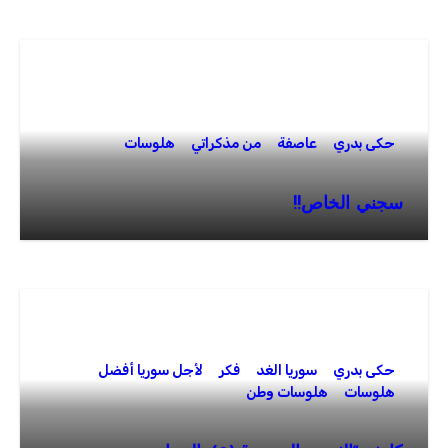
حكى بدري
عاصفة
من مذكراتي
هلوسات
سجني الخاص!!
حكى بدري
سوريا الغد
فكر
لأجل سوريا أفضل
هلوسات
هلوسات وطن