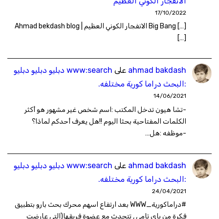
الانفجار الكوني العظيم
17/10/2022
[…] Big Bang الانفجار الكوني العظيم | Ahmad bekdash blog
[…]
ahmad bakdash
على
www:search دبليو دبليو دبليو
:البحث دراما كورية مختلفه.
14/06/2021
-تشا هيون تدخل المكتب :اسم شخص غير مشهور هو أكثر
الكلمات المفتاحية بحثا اليوم !!هل يعرف أحدكم لماذا؟
-موظفه :هل…
ahmad bakdash
على
www:search دبليو دبليو دبليو
:البحث دراما كورية مختلفه.
24/04/2021
#دراماكورية_WWW بعد ارتفاع اسهم محرك بحث بارو بتطبيق
فكرة من باي تامي , تتحدث مع عضوة فريقها(التي عارضت