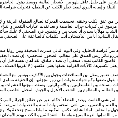
ه النبيلة و إيمانه القوي ليبعد خطر الكلب عن الطفل، فتحولت شراسة
كن من عنق الكلب وخنقه، فحسمت المعركة لصالح الطفولة البريئة وال
وق في كبريات جرائد العاصمة و بعد تقديم عبارات التقدير و الثناء 
لشاب مهلاً يا سيدي أنا لست من واشنطن، فرد الصحفي لا عليك سأكتب 
قال الشاب: أنا من الباكستان. أتت الكلمات كالصاعقة على الصحفي 
 وخاسراً فراسة التحليل، وفي اليوم التالي صدرت الصحيفة وبين زوايا 
ر، و تناثر ريش الصدق على مخالب الصخور المتحضرة، إن نصف الحقيق
ا. فأصبح الكاتب نصف صحفي أي نصف صادق، لقد أهان نفسه قبل أن يهي
ني تكسيرها. كالآيات القرآنية نصفها يعني عكسها ( لا تقربوا الصلاة …
ضمير يتنقل بين المتناقضات يتجول بين الأكاذيب ويسير مع النعماء دو
ول نصفها وكم شهادة تحولت إلى زور بتجزئتها، إن الحقيقة تساوي الك
 مسلحة بين الفلسطينيين و الإسرائيليين وسقط نتيجتها العشرات بين ق
بين الظالم و المظلوم بين الشعب الأعزل و الجيش المحتل الغاصب المد
مرتشي الفاسد، ويصدر القضاء أحكام تعبر عن حقائق الجرائم المرتكب
 و العلم و الضمير، متى تلغى المحسوبيات النتنة و العصبيات المريضة،
الجهل و التخلف، لماذا نشاهد عكس المكتوب، لماذا نسمح جعجعةً ولا نرى ط
ٌ من الله، إنها الدرة المميزة واسطة العقد الثمين، الكذب يهدم الأوطان