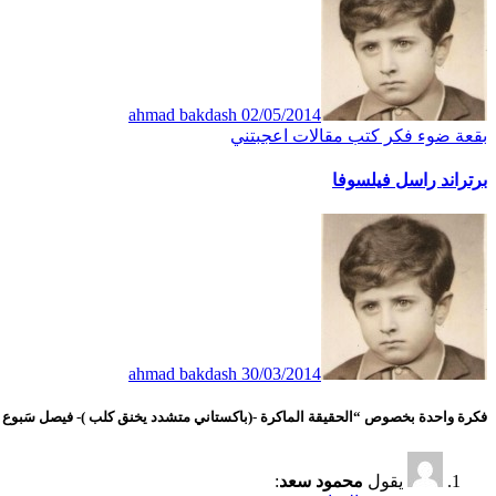
ahmad bakdash
02/05/2014
بقعة ضوء
فكر
كتب
مقالات اعجبتني
برتراند راسل فيلسوفا
ahmad bakdash
30/03/2014
فكرة واحدة بخصوص “الحقيقة الماكرة -(باكستاني متشدد يخنق كلب )- فيصل سَبوع 
يقول
محمود سعد
: