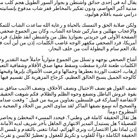
يقال أنه في إحدى حدائق واشنطن و بجوار السور الطويل هجم كلب مفترس على طفل غافل يلهو بين الأشجار العالية، ووسط ذهول الحاضرين و ارتباكهم وعجزهم، كادت الغابة والأدغال العتيقة أن تنتصر على
مدنية أكبر العواصم، ودون تفكير بالمخاطر قفز شاب مدفوع بإنسانيت
درامي شبيه بأفلام هوليود،
ولكن صلابة الحق و التمسك بالحياة و رعاية الله ساعدت الشاب للتم
والإعجاب مهللين و مباركين شجاعة الشاب، وكان بين الجموع صحفي مرم
الصفحة الأولى في جريدتي بعنوان( بطل من واشنطن أنقذ طفل)، فرد ا
أمريكا، فرد الصحفي مكفهر الوجه غاضب الكلمات، إذن من أين أنت ف
بلاد العم سام و البطولة أتت من خلف البحار،
أشاح الصحفي بوجهه و تسلل بين الجموع متوارياً حاملاً خيبة التقدير
الكلمات طعنة غادرة سقطت وسقط معها صدق الأقلام وشفافية التعبي
إرهاب، اختفت الوردة بعطرها وجمالها وعرضت الأشواك بإبرها وقبحه
كالوجه الجميل يسبح الخالق العظيم، كزجاج المزهرية كل تقسيم فيها يع
نصف القول هو نصف الاحتيال ونصف الأخلاق، ونصف الأديب منافق بنصف 
بقوة عروش الباطل وتصفع وجوه الظلم والظلام. فكم شوهت الحقيقة بق
لانتفاضة المباركة في فلسطين بعناوين مريبة من قبيل ” وقعت صدامات
والصحيح أنه سمع نصفها الماكر لقد ساوى الخبر بين الجلاد و الضحية 
المطروح دوماً:
هل تقال الحقيقة كاملة في وطني؟. فيحدد المسيء المخطئ و يحاصر ال
للفضيلة؟ هل يستبدل المدير الانتهازي الجاهل بآخر شريف لديه الأمانة
إذن لماذا نقرأ الانتصارات ونرى الهزائم، لماذا نتغنى بالتقدم و نلمس 
الحقيقة الكاملة دواءٌ للقلوب و تكريمٌ للعقول و تعطيرٌ للألسن و تقرب