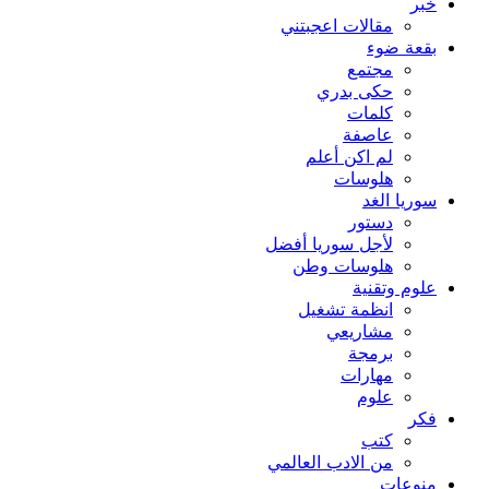
خبر
مقالات اعجبتني
بقعة ضوء
مجتمع
حكى بدري
كلمات
عاصفة
لم اكن أعلم
هلوسات
سوريا الغد
دستور
لأجل سوريا أفضل
هلوسات وطن
علوم وتقنية
انظمة تشغيل
مشاريعي
برمجة
مهارات
علوم
فكر
كتب
من الادب العالمي
منوعات