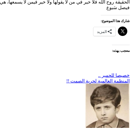
الحقيقة روح الله فلا خير في من لا يقولها ولا خير فيمن لا يسمعها، هي
فيصل سَبوع
شارك هذا الموضوع:
المزيد
معجب بهذه:
تصفّح
خصيصا للحمير ..
المنظمة العالمية لحرية الصمت !!
المقالات