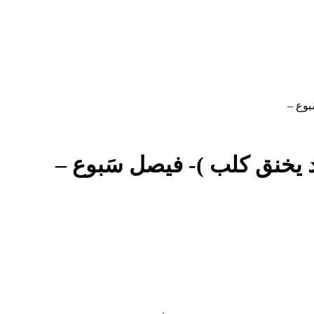
بوع –
 يخنق كلب )- فيصل سَبوع –