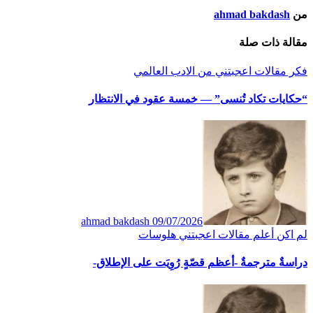
من
ahmad bakdash
مقالة ذات صلة
فكر
مقالات اعجبتني
من الادب العالمي
“حكايات تكاد تُنسى” — خمسة عقود في الانتظار
ahmad bakdash
09/07/2026
لم اكن أعلم
مقالات اعجبتني
هلوسات
دراسةٌ مترجمةٌ -أعظم قصّةٍ رُوِيَت على الإطلاق-