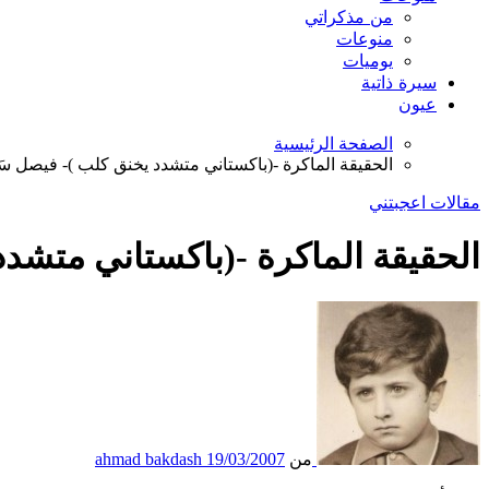
من مذكراتي
منوعات
يوميات
سيرة ذاتية
عيون
الصفحة الرئيسية
الحقيقة الماكرة -(باكستاني متشدد يخنق كلب )- فيصل سَ
مقالات اعجبتني
الحقيقة الماكرة -(باكستاني متشدد
من
19/03/2007
ahmad bakdash