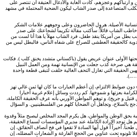
 الكلب المتصاعدة إلى صدر الشاب ليكون الضحية المحتملة في مشهد
إنسانية الأصيلة. هرول الحاضرون وعلى وجوههم علامات الشكر
خاطب الشاب قائلاًً: سأكتب مقالة تكريماً لشجاعتك على صدر
بطل من أمريكا ينقذ طفل، فرد الشاب مهلاً يا هذا أنا لست من
مدوية كالحقيقة العطشى للصراخ على شفاه الناس، فالبطل ليس من
صفحتها الأولى عنوان عريض يقول (باكستاني متشدد يخنق كلب ). فكانت
ة هي صرخة كذب جعلت من الإنسانية تهمة ومن العمل النبيل
ن الحقيقة التي تغازل التحف الغالية خلقت لتبقى قطعة واحدة
…..).
ن ضوابط الالتزام، إن أعظم العبارات ما كان لها ثمن غالي تهز
رامة بعزتها و شموخها. كم رددت وسائل إعلام غربية أخبارا
تيل و جريح). و توهم المواطن الأوربي بأنه عرف الحقيقة الكاملة،
جج بالسلاح، وتجاهل أن الضحايا كلهم من الفلسطينيين. و السؤال
ة بحق الوطن والمواطن، هل يكرم المجد المخلص ليصبح مثلاً وقدوة
 ثم هل توجد الإرادة الكاملة عند مديري المؤسسات لسماع الحقيقة،
حناً. أخيراً أ قول أيها السادة لا تقعوا في فخ أنصاف الحقائق، إن
 فلا تلونوه تحت عناوين من الحجج الفارغة و الشعارات المضلله، إن