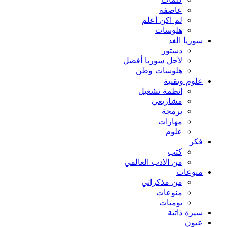
كلمات
عاصفة
لم اكن أعلم
هلوسات
سوريا الغد
دستور
لأجل سوريا أفضل
هلوسات وطن
علوم وتقنية
انظمة تشغيل
مشاريعي
برمجة
مهارات
علوم
فكر
كتب
من الادب العالمي
منوعات
من مذكراتي
منوعات
يوميات
سيرة ذاتية
عيون