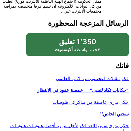
ممثل الحكومه (اجتماع الهيئة الناظمة للانترنت كوريا) :نطلب
من كل البوابات الالكترونيه ان تنظم فرقا متخصصه بمراقبة
مجتمعات الانترنت غير…
الرسائل المزعجة المحظورة
1٬350 تعليق
حُجب بواسطة
أكيسميت
فاتك
فكر
مقالات اعجبتني
من الادب العالمي
“حكايات تكاد تُنسى” — خمسة عقود في الانتظار
حكى بدري
عاصفة
من مذكراتي
هلوسات
سجني الخاص!!
حكى بدري
سوريا الغد
فكر
لأجل سوريا أفضل
هلوسات
هلوسات