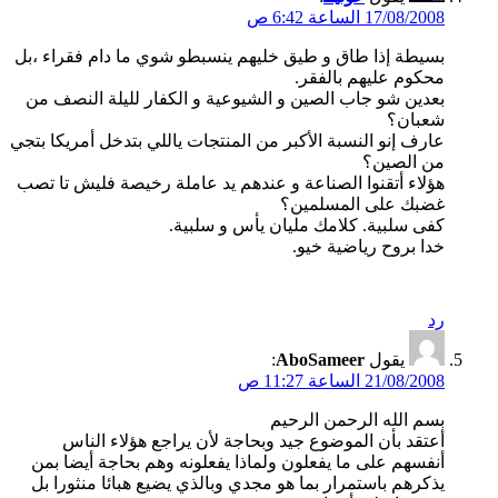
17/08/2008 الساعة 6:42 ص
بسيطة إذا طاق و طيق خليهم ينسبطو شوي ما دام فقراء ،بل
محكوم عليهم بالفقر.
بعدين شو جاب الصين و الشيوعية و الكفار لليلة النصف من
شعبان؟
عارف إنو النسبة الأكبر من المنتجات ياللي بتدخل أمريكا بتجي
من الصين؟
هؤلاء أتقنوا الصناعة و عندهم يد عاملة رخيصة فليش تا تصب
غضبك على المسلمين؟
كفى سلبية. كلامك مليان يأس و سلبية.
خدا بروح رياضية خيو.
رد
يقول
AboSameer
:
21/08/2008 الساعة 11:27 ص
بسم الله الرحمن الرحيم
أعتقد بأن الموضوع جيد وبحاجة لأن يراجع هؤلاء الناس
أنفسهم على ما يفعلون ولماذا يفعلونه وهم بحاجة أيضا بمن
يذكرهم باستمرار بما هو مجدي وبالذي يضيع هبائا منثورا بل