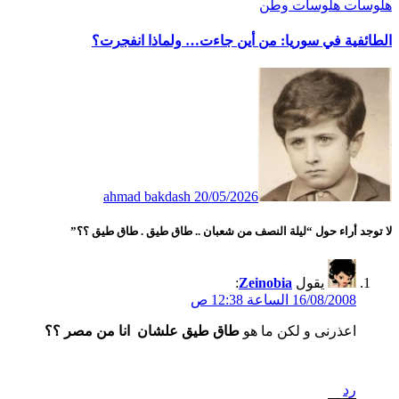
هلوسات
هلوسات وطن
الطائفية في سوريا: من أين جاءت… ولماذا انفجرت؟
ahmad bakdash
20/05/2026
لا توجد أراء حول “ليلة النصف من شعبان .. طاق طيق . طاق طيق ؟؟”
يقول
Zeinobia
:
16/08/2008 الساعة 12:38 ص
اعذرنى و لكن ما هو
طاق طيق علشان انا من مصر ؟؟
رد