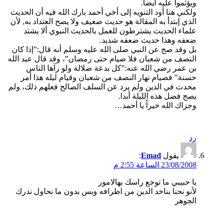
ويؤثموا عليه أيضا.
ولكني هنا أود التنويه إلى أخي أحمد بارك الله فيه أن الحديث
الذي إبتدأ به المقالة هو حديث ضعيف ولا يصح العتداد به, لأن
علماء الحديث يشترطون للعمل بالحديث النبوي ألا يشتد
ضعفه وهذا حديث ضعفه شديد.
بل وقد صح عن النبي صلى الله عليه وسلم أنه قال:”إذا كان
النصف من شعبان فلا صيام حتى رمضان”، وقد قال عبد الله
بن عمر رضي الله عنه:”كل بدعة ضلالة ولو رآها الناس
حسنة” فصيام نهار النصف من شعبان وقيام ليله هذا أمر
محدث في الدين ولم يرد عن السلف الصالح فعلهم ذلك، ولم
يصح فضل هذه الليلة أبدا.
وجزاك الله خيراً يا أحمد…
رد
يقول
Emad
:
23/08/2008 الساعة 2:55 م
يا حبيبي ما توجع راسك بهالامور
لأنو نحنا بناخد الدين من اطرافه وبس بدون ما نحاول ندرك
الجوهر