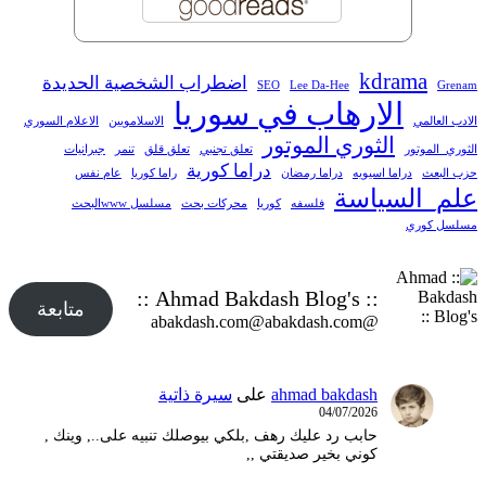
kdrama
اضطراب الشخصية الحديدة
SEO
Lee Da-Hee
Grenam
الارهاب في سوريا
الادب العالمي
الاسلامويين
الاعلام السوري
الثوري الموتور
الثوري_الموتور
تعلق تجنبي
تعلق قلق
تنمر
جبرانيات
دراما كورية
حزب البعث
دراما اسيويه
دراما رمضان
راما كوريا
عام نفس
علم_السياسة
فلسفه
كوريا
محركات بحث
مسلسل wwwالبحث
مسلسل كوري
:: Ahmad Bakdash Blog's ::
متابعة
@abakdash.com@abakdash.com
ahmad bakdash
على
سيرة ذاتية
04/07/2026
حابب رد عليك رهف ,بلكي بيوصلك تنبيه على.., وينك ,
كوني بخير صديقتي ,,