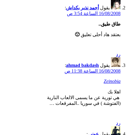
يقول
أحمد نذير بكداش
:
16/08/2008 الساعة 3:54 ص
طاق طيق..
بعتقد هاد أحلى تعليق
🙁
رد
يقول
ahmad bakdash
:
16/08/2008 الساعة 11:38 ص
Zeinobia
اهلا بك
هي تورية عن ما يسمى الالعاب النارية
(الفتوشة ) في سوريا ..المفرقعات …
رد
يقول
عونيــ
: