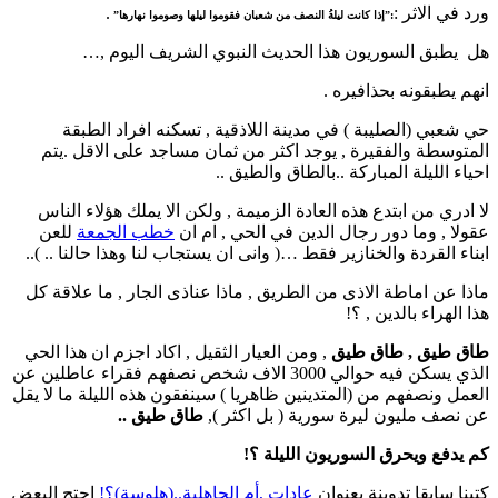
ورد في الاثر :
.
:”إذا كانت ليلةُ النصف من شعبان فقوموا ليلها وصوموا نهارها”
هل يطبق السوريون هذا الحديث النبوي الشريف اليوم ,…
انهم يطبقونه بحذافيره .
حي شعبي (الصليبة ) في مدينة اللاذقية , تسكنه افراد الطبقة
المتوسطة والفقيرة , يوجد اكثر من ثمان مساجد على الاقل .يتم
احياء الليلة المباركة ..بالطاق والطيق ..
لا ادري من ابتدع هذه العادة الزميمة , ولكن الا يملك هؤلاء الناس
عقولا , وما دور رجال الدين في الحي , ام ان
خطب الجمعة
للعن
ابناء القردة والخنازير فقط …( وانى ان يستجاب لنا وهذا حالنا .. )..
ماذا عن اماطة الاذى من الطريق , ماذا عناذى الجار , ما علاقة كل
هذا الهراء بالدين , ؟!
طاق طيق , طاق طيق
, ومن العيار الثقيل , اكاد اجزم ان هذا الحي
الذي يسكن فيه حوالي 3000 الاف شخص نصفهم فقراء عاطلين عن
العمل ونصفهم من (المتدينين ظاهريا ) سينفقون هذه الليلة ما لا يقل
عن نصف مليون ليرة سورية ( بل اكثر ),
طاق طيق ..
كم يدفع ويحرق السوريون الليلة ؟!
كتبنا سابقا تدوينة بعنوان
عادات ,أم الجاهلية..(هلوسة)؟!
احتج البعض