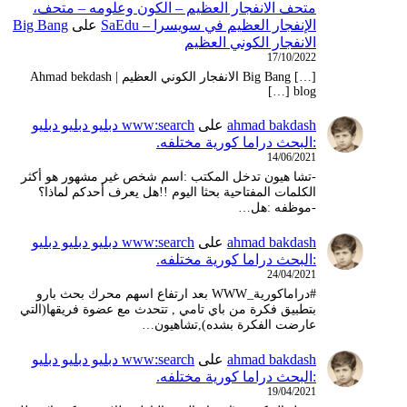
متحف الانفجار العظيم – ‫الكون وعلومه – متحف،
الإنفجار العظيم في سويسرا – SaEdu
على
Big Bang
الانفجار الكوني العظيم
17/10/2022
[…] Big Bang الانفجار الكوني العظيم | Ahmad bekdash
blog […]
ahmad bakdash
على
www:search دبليو دبليو دبليو
:البحث دراما كورية مختلفه.
14/06/2021
-تشا هيون تدخل المكتب :اسم شخص غير مشهور هو أكثر
الكلمات المفتاحية بحثا اليوم !!هل يعرف أحدكم لماذا؟
-موظفه :هل…
ahmad bakdash
على
www:search دبليو دبليو دبليو
:البحث دراما كورية مختلفه.
24/04/2021
#دراماكورية_WWW بعد ارتفاع اسهم محرك بحث بارو
بتطبيق فكرة من باي تامي , تتحدث مع عضوة فريقها(التي
عارضت الفكرة بشده),تشاهيون…
ahmad bakdash
على
www:search دبليو دبليو دبليو
:البحث دراما كورية مختلفه.
19/04/2021