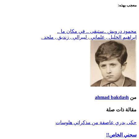
معجب بهذه:
تصفّح
محمود درويش ..ستبقى .. في مكان ما ..
ابراهيم الخليل , علماني , ليبرالي , زنديق , ملحد .
المقالات
من
ahmad bakdash
مقالة ذات صلة
حكى بدري
عاصفة
من مذكراتي
هلوسات
سجني الخاص!!