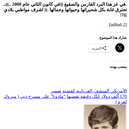
.في عز هذا البرد القارس والصقيع ((
في
كانون الثاني عام 2008 ..
))..
تحترق غابة بكل شحيراتها وحيواتها وجمالها (( اشرف مواطني بلادي
))?!
[ad#ad-2]
شارك هذا الموضوع:
المزيد
معجب بهذه:
تصفّح
الأمريكي المنشق، الفردانية كقضية ضمير
170 ألف دولار لكل دقيقة تقضيها “مادونا” على مسرح دبي ( مبروك
المقالات
لغزة )