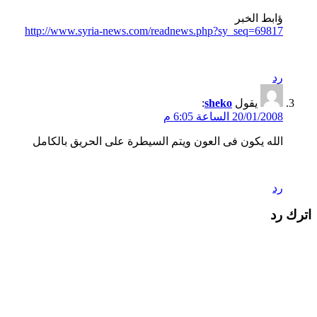
ؤابط الخبر
http://www.syria-news.com/readnews.php?sy_seq=69817
رد
يقول
sheko
:
20/01/2008 الساعة 6:05 م
الله يكون فى العون ويتم السيطرة على الحريق بالكامل
رد
اترك رد