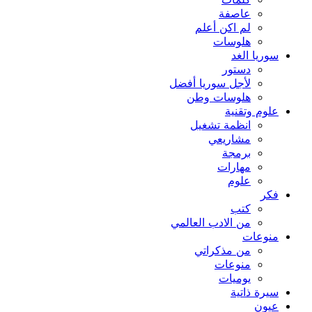
كلمات
عاصفة
لم اكن أعلم
هلوسات
سوريا الغد
دستور
لأجل سوريا أفضل
هلوسات وطن
علوم وتقنية
انظمة تشغيل
مشاريعي
برمجة
مهارات
علوم
فكر
كتب
من الادب العالمي
منوعات
من مذكراتي
منوعات
يوميات
سيرة ذاتية
عيون