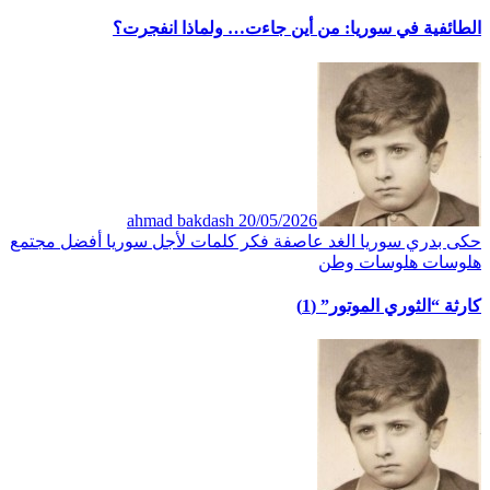
الطائفية في سوريا: من أين جاءت… ولماذا انفجرت؟
ahmad bakdash
20/05/2026
حكى بدري
سوريا الغد
عاصفة
فكر
كلمات
لأجل سوريا أفضل
مجتمع
هلوسات
هلوسات وطن
كارثة “الثوري الموتور” (1)