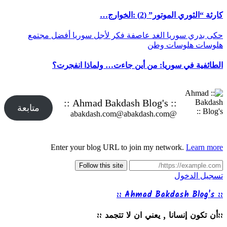
كارثة “الثوري الموتور” (2) :الخوارج…
حكى بدري
سوريا الغد
عاصفة
فكر
لأجل سوريا أفضل
مجتمع
هلوسات
هلوسات وطن
الطائفية في سوريا: من أين جاءت… ولماذا انفجرت؟
:: Ahmad Bakdash Blog's ::
متابعة
@abakdash.com@abakdash.com
Enter your blog URL to join my network.
Learn more
Follow this site
تسجيل الدخول
:: Ahmad Bakdash Blog's ::
::أن تكون إنسانا , يعني ان لا تتجمد ::