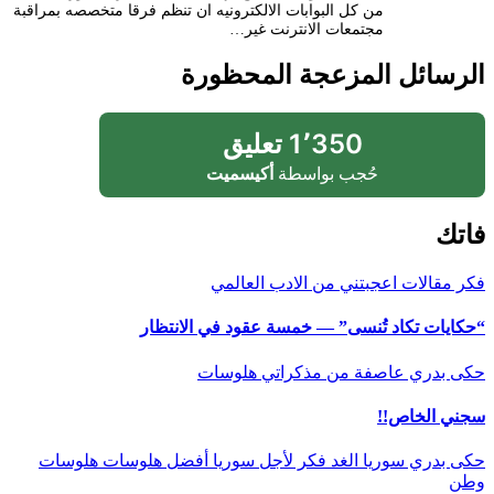
من كل البوابات الالكترونيه ان تنظم فرقا متخصصه بمراقبة
مجتمعات الانترنت غير…
الرسائل المزعجة المحظورة
1٬350 تعليق
حُجب بواسطة
أكيسميت
فاتك
فكر
مقالات اعجبتني
من الادب العالمي
“حكايات تكاد تُنسى” — خمسة عقود في الانتظار
حكى بدري
عاصفة
من مذكراتي
هلوسات
سجني الخاص!!
حكى بدري
سوريا الغد
فكر
لأجل سوريا أفضل
هلوسات
هلوسات
وطن