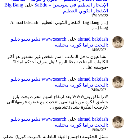
الإنفجار العظيم في سويسرا – SaEdu
على
Big Bang
الانفجار الكوني العظيم
17/10/2022
[…] Big Bang الانفجار الكوني العظيم | Ahmad bekdash
blog […]
ahmad bakdash
على
www:search دبليو دبليو دبليو
:البحث دراما كورية مختلفه.
14/06/2021
-تشا هيون تدخل المكتب :اسم شخص غير مشهور هو أكثر
الكلمات المفتاحية بحثا اليوم !!هل يعرف أحدكم لماذا؟
-موظفه :هل…
ahmad bakdash
على
www:search دبليو دبليو دبليو
:البحث دراما كورية مختلفه.
24/04/2021
#دراماكورية_WWW بعد ارتفاع اسهم محرك بحث بارو
بتطبيق فكرة من باي تامي , تتحدث مع عضوة فريقها(التي
عارضت الفكرة بشده),تشاهيون…
ahmad bakdash
على
www:search دبليو دبليو دبليو
:البحث دراما كورية مختلفه.
19/04/2021
ممثل الحكومه (اجتماع الهيئة الناظمة للانترنت كوريا) :نطلب