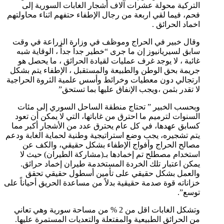
التركية محولة عشرات آلاف أشجار الغابات السورية إلى
فحم، فيما لقي اربعة من رجال الإطفاء حتفهم اثناء محاولتهم
اخماد الحرائق .
وقال خبير في الحراج وموظف في وزارة الزراعة في وقت
سابق لسيريانيوز إن ما جرى “خطير جداً جداً ، الوقاية شبه
غائبة ، لا يوجد غرف عمليات لقيادة الحرائق ، ما يحصل هو
جريمة بحق الوطن والطبيعة والمستقبل ، الإطفاء يتم بشكل
ارتجالي دون معطيات وخرائط وأسس علمية الثروة الحراجية
لا تقدر بثمن ،ويجب الإنفاق عليها بما تستحق”
وبحسب الخبير ” تحتاج منطقة الساحل السوري إلى مئات
السنوات لترميم ما احترق من غاباتها، التي لا يمكن أن تعود
كسابق عهدها، في كل عام يحترق عدد من الأشجار أكبر مما
يتم تشجيره، يجب وضع استراتيجية وطنية لحماية الغابة ودعم
مصالح الحراج وأفواج الإطفاء بشكل حقيقي، والكف عن
استخدام مصطلح تم إخمادها بـ(مشاركة الطيران) حيث لا
يمكن اعتبار تلك الخردة المستخدمة طيران إخماد حرائق.
والعمل بشكل حقيقي على تأمين أسطول حقيقي تحقق
خزاناته قوة صدمة حقيقية بدلاً من مساعدة الحريق أحياناً على
توسع”.
وتشكل الغابات اقل من 2 % من مساحة سورية وهي تعاني
من الحرائق الطبيعية والمفتعلة والتعديات المستمرة عليها.