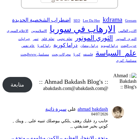
kdrama
اضطراب الشخصية الحديدة
SEO
Lee Da-Hee
Grenam
الارهاب في سوريا
الادب العالمي
الاسلامويين
الاعلام السوري
الثوري الموتور
الثوري_الموتور
تعلق تجنبي
تعلق قلق
تنمر
جبرانيات
دراما كورية
حزب البعث
دراما اسيويه
دراما رمضان
راما كوريا
عام نفس
علم_السياسة
فلسفه
كوريا
محركات بحث
مسلسل wwwالبحث
مسلسل كوري
:: Ahmad Bakdash Blog's ::
متابعة
@abakdash.com@abakdash.com
ahmad bakdash
على
سيرة ذاتية
04/07/2026
حابب رد عليك رهف ,بلكي بيوصلك تنبيه على.., وينك ,
كوني بخير صديقتي ,,
متحف الانفجار العظيم – ‫الكون وعلومه – متحف،