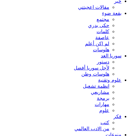
خبر
مقالات اعجبتني
بقعة ضوء
مجتمع
حكى بدري
كلمات
عاصفة
لم اكن أعلم
هلوسات
سوريا الغد
دستور
لأجل سوريا أفضل
هلوسات وطن
علوم وتقنية
انظمة تشغيل
مشاريعي
برمجة
مهارات
علوم
فكر
كتب
من الادب العالمي
منوعات