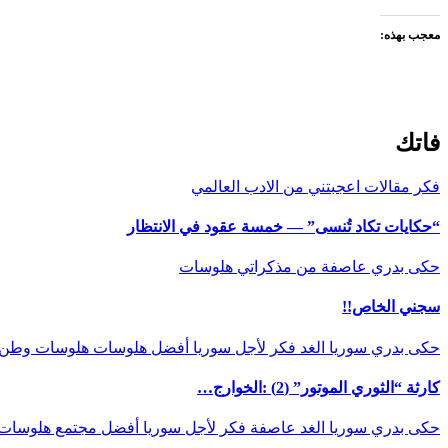
معجب بهذه:
فاتك
فكر
مقالات اعجبتني
من الادب العالمي
“حكايات تكاد تُنسى” — خمسة عقود في الانتظار
حكى بدري
عاصفة
من مذكراتي
هلوسات
سجني الخاص!!
حكى بدري
سوريا الغد
فكر
لأجل سوريا أفضل
هلوسات
هلوسات وطن
كارثة “الثوري الموتور” (2) :الخوارج…
حكى بدري
سوريا الغد
عاصفة
فكر
لأجل سوريا أفضل
مجتمع
هلوسات