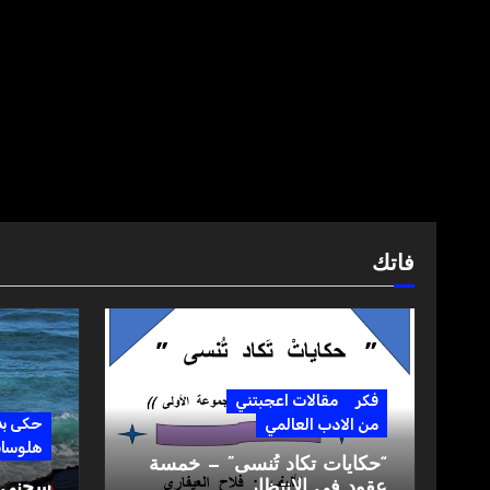
فاتك
فكر
مقالات اعجبتني
حكى ب
من الادب العالمي
هلوسا
“حكايات تكاد تُنسى” — خمسة
عقود في الانتظار
سجني ا