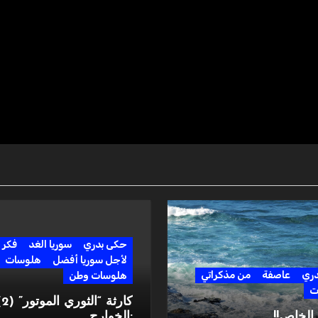
حكى بدري
سوريا الغد
فكر
لأجل سوريا أفضل
هلوسات
دري
عاصفة
من مذكراتي
هلوسات وطن
ت
كارثة “ا
لخاص!!
:الخوارج…