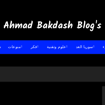
:: Ahmad B
ء
سوريا الغد
علوم وتقنية
فكر
منوعات
س