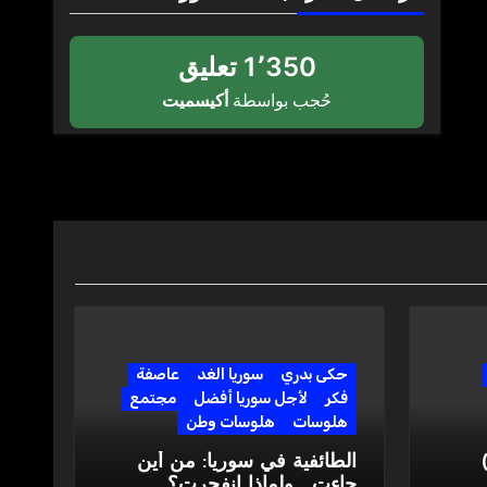
1٬350 تعليق
حُجب بواسطة
أكيسميت
حكى بدري
سوريا الغد
عاصفة
فكر
لأجل سوريا أفضل
مجتمع
هلوسات
هلوسات وطن
لثوري الموتور” (2)
الطائفية في سوريا: من أين
جاءت… ولماذا انفجرت؟