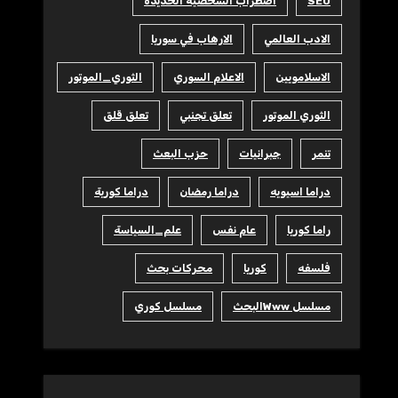
SEO
اضطراب الشخصية الحديدة
الادب العالمي
الارهاب في سوريا
الاسلامويين
الاعلام السوري
الثوري_الموتور
الثوري الموتور
تعلق تجنبي
تعلق قلق
تنمر
جبرانيات
حزب البعث
دراما اسيويه
دراما رمضان
دراما كورية
راما كوريا
عام نفس
علم_السياسة
فلسفه
كوريا
محركات بحث
مسلسل Wwwالبحث
مسلسل كوري