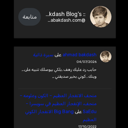
:: Ahmad Bakdash Blog's ::
متابعة
@abakdash.com@abakdash.com
ahmad bakdash
على
سيرة ذاتية
04/07/2026
حابب رد عليك رهف ,بلكي بيوصلك تنبيه على..,
وينك , كوني بخير صديقتي ,,
متحف الانفجار العظيم – ‫الكون وعلومه –
متحف، الإنفجار العظيم في سويسرا –
SaEdu
على
Big Bang الانفجار الكوني
العظيم
17/10/2022