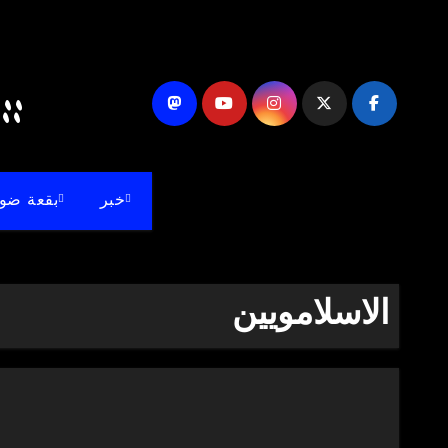
لتجاوز
لى
لمحتوى
akdash Blog's ::
خبر
بقعة ضو
الاسلامويين