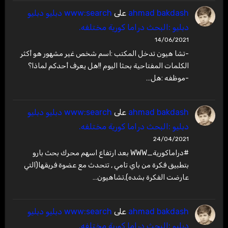
ahmad bakdash
على
www:search دبليو دبليو
دبليو :البحث دراما كورية مختلفه.
14/06/2021
-تشا هيون تدخل المكتب :اسم شخص غير مشهور هو أكثر
الكلمات المفتاحية بحثا اليوم !!هل يعرف أحدكم لماذا؟
-موظفه :هل…
ahmad bakdash
على
www:search دبليو دبليو
دبليو :البحث دراما كورية مختلفه.
24/04/2021
#دراماكورية_WWW بعد ارتفاع اسهم محرك بحث بارو
بتطبيق فكرة من باي تامي , تتحدث مع عضوة فريقها(التي
عارضت الفكرة بشده),تشاهيون…
ahmad bakdash
على
www:search دبليو دبليو
دبليو :البحث دراما كورية مختلفه.