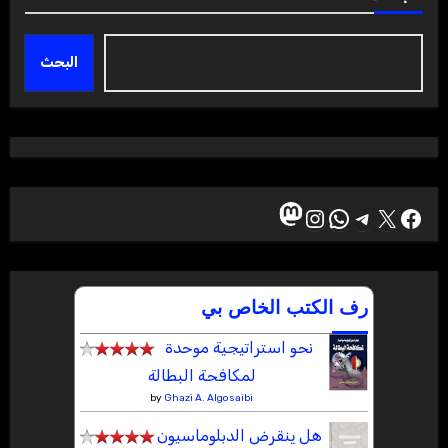
البحث
ماستودون
إكس
فيسبوك
تيليجرام
واتساب
إنستجرام
رف الكتب الخاص بي
نحو استراتيجية موحدة
لمكافحة البطالة
by
Ghazi A. Algosaibi
هل ينقرض الدبلوماسيون