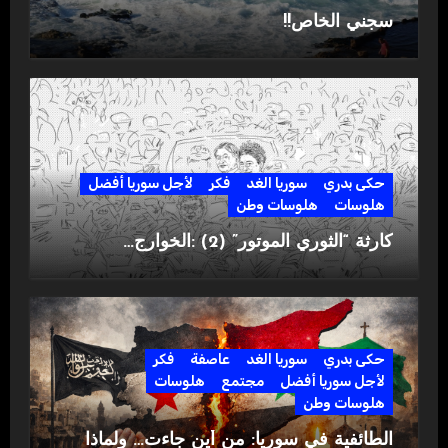
سجني الخاص!!
حكى بدري
سوريا الغد
فكر
لأجل سوريا أفضل
هلوسات
هلوسات وطن
كارثة “الثوري الموتور” (2) :الخوارج…
حكى بدري
سوريا الغد
عاصفة
فكر
لأجل سوريا أفضل
مجتمع
هلوسات
هلوسات وطن
الطائفية في سوريا: من أين جاءت… ولماذا