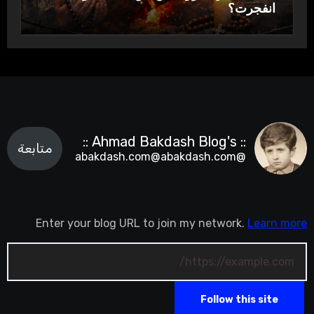
انفجرت؟
:: Ahmad Bakdash Blog's ::
متابعة
@abakdash.com@abakdash.com
Enter your blog URL to join my network.
Learn more
Follow this site