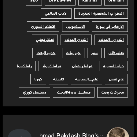
SEO
Lee Da-Hee
Kdrama
Grenam
اضطراب الشخصية الحديدة
الادب العالمي
الارهاب في سوريا
الاسلامويين
الاعلام السوري
الثوري_الموتور
الثوري الموتور
تعلق تجنبي
تعلق قلق
تنمر
جبرانيات
حزب البعث
دراما اسيويه
دراما رمضان
دراما كورية
راما كوريا
عام نفس
علم_السياسة
فلسفه
كوريا
محركات بحث
مسلسل Wwwالبحث
مسلسل كوري
:: Ahmad Bakdash Blog's ::