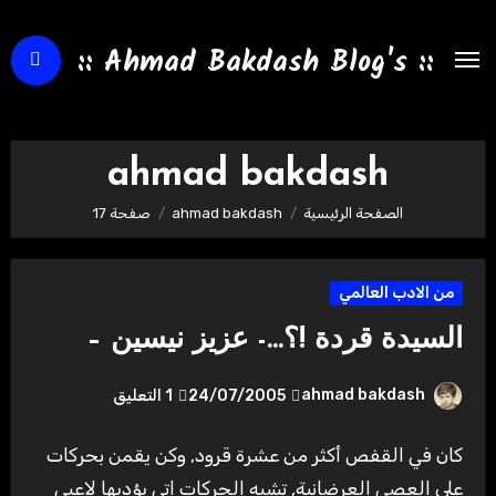
لتجاوز
لى
:: Ahmad Bakdash Blog's ::
لمحتوى
ahmad bakdash
الصفحة الرئيسية
ahmad bakdash
صفحة 17
من الادب العالمي
السيدة قردة !؟…- عزيز نيسين –
ahmad bakdash
24/07/2005
1 التعليق
كان في القفص أكثر من عشرة قرود, وكن يقمن بحركات
على العصي العرضانية, تشبه الحركات اتي يؤديها لاعبي