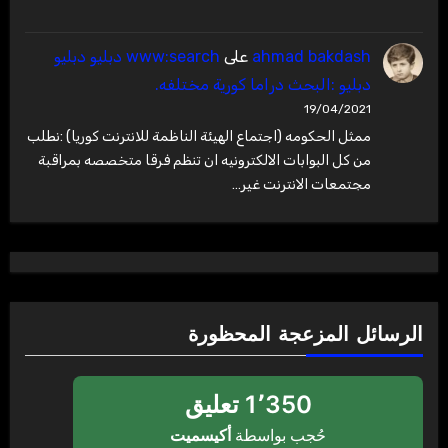
ahmad bakdash
على
www:search دبليو دبليو
دبليو :البحث دراما كورية مختلفه.
19/04/2021
ممثل الحكومه (اجتماع الهيئة الناظمة للانترنت كوريا) :نطلب
من كل البوابات الالكترونيه ان تنظم فرقا متخصصه بمراقبة
مجتمعات الانترنت غير…
الرسائل المزعجة المحظورة
1٬350 تعليق
حُجب بواسطة
أكيسميت