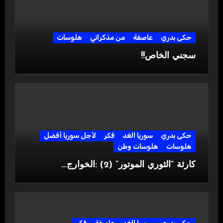
حكى بدري
عاصفة
من مذكراتي
هلوسات
سجني الخاص!!
حكى بدري
سوريا الغد
فكر
لأجل سوريا أفضل
هلوسات
هلوسات وطن
كارثة “الثوري الموتور” (2) :الخوارج…