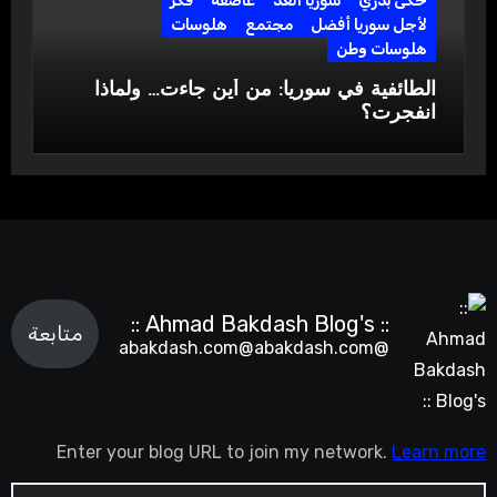
حكى بدري
سوريا الغد
عاصفة
فكر
لأجل سوريا أفضل
مجتمع
هلوسات
هلوسات وطن
الطائفية في سوريا: من أين جاءت… ولماذا
انفجرت؟
:: Ahmad Bakdash Blog's ::
متابعة
@abakdash.com@abakdash.com
Enter your blog URL to join my network.
Learn more