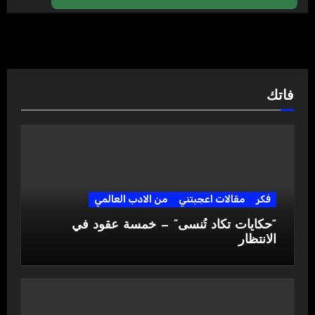
فاتك
فكر
مقالات اعجبتني
من الادب العالمي
“حكايات تكاد تُنسى” — خمسة عقود في
الانتظار