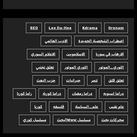
SEO
Lee Da-Hee
Kdrama
Grenam
اضطراب الشخصية الحديدة
الادب العالمي
الارهاب في سوريا
الاسلامويين
الاعلام السوري
الثوري_الموتور
الثوري الموتور
تعلق تجنبي
تعلق قلق
تنمر
جبرانيات
حزب البعث
دراما اسيويه
دراما رمضان
دراما كورية
راما كوريا
عام نفس
علم_السياسة
فلسفه
كوريا
محركات بحث
مسلسل Wwwالبحث
مسلسل كوري