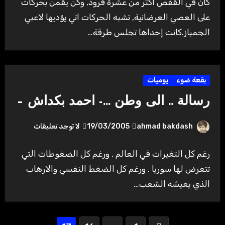
كان في القفص أكثر من عشرة قرود, وكن يقمن بحركات
على العصي العرضانية, تشبه الحركات اتي يؤديها لاعبي
الجمباز.كانت إحداها تجلس طرقة…
بقعة ضوء
يوميات
رسالة .. الى وطن …- احمد بكداش –
ahmad bakdash
19/03/2005
لا توجد تعليقات
رغم كل التغيرات في العالم , ورغم كل الضغوطات التي
تتعرض لها سوريا , ورغم كل الضغط النفسي والارهاب
الذي يعيشه الشعب…