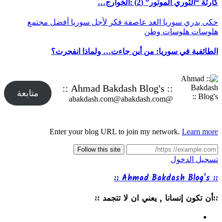
كارثة “الثوري الموتور” (2) :الخوارج…
حكى بدري
سوريا الغد
عاصفة
فكر
لأجل سوريا أفضل
مجتمع
هلوسات
هلوسات وطن
الطائفية في سوريا: من أين جاءت… ولماذا انفجرت؟
:: Ahmad Bakdash Blog's ::
متابعة
@abakdash.com@abakdash.com
Enter your blog URL to join my network.
Learn more
Follow this site
تسجيل الدخول
:: Ahmad Bakdash Blog's ::
::أن تكون إنسانا , يعني ان لا تتجمد ::