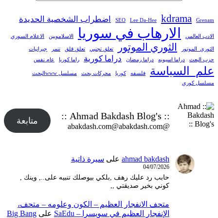
kdrama
اضطراب الشخصية الحديدة
SEO
Lee Da-Hee
Grenam
الارهاب في سوريا
الادب العالمي
الاسلامويين
الاعلام السوري
الثوري الموتور
الثوري_الموتور
تعلق تجنبي
تعلق قلق
تنمر
جبرانيات
دراما كورية
حزب البعث
دراما اسيويه
دراما رمضان
راما كوريا
عام نفس
علم_السياسة
فلسفه
كوريا
محركات بحث
مسلسل wwwالبحث
مسلسل كوري
:: Ahmad Bakdash Blog's ::
متابعة
@abakdash.com@abakdash.com
ahmad bakdash
على
سيرة ذاتية
04/07/2026
حابب رد عليك رهف ,بلكي بيوصلك تنبيه على.., وينك ,
كوني بخير صديقتي ,,
متحف الانفجار العظيم – ‫الكون وعلومه – متحف،
الإنفجار العظيم في سويسرا – SaEdu
على
Big Bang