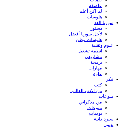
كلمات
عاصفة
لم اكن أعلم
هلوسات
سوريا الغد
دستور
لأجل سوريا أفضل
هلوسات وطن
علوم وتقنية
انظمة تشغيل
مشاريعي
برمجة
مهارات
علوم
فكر
كتب
من الادب العالمي
منوعات
من مذكراتي
منوعات
يوميات
سيرة ذاتية
عيون