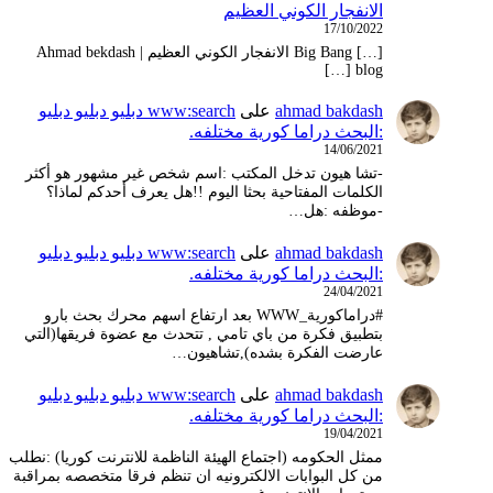
الانفجار الكوني العظيم
17/10/2022
[…] Big Bang الانفجار الكوني العظيم | Ahmad bekdash
blog […]
ahmad bakdash
على
www:search دبليو دبليو دبليو
:البحث دراما كورية مختلفه.
14/06/2021
-تشا هيون تدخل المكتب :اسم شخص غير مشهور هو أكثر
الكلمات المفتاحية بحثا اليوم !!هل يعرف أحدكم لماذا؟
-موظفه :هل…
ahmad bakdash
على
www:search دبليو دبليو دبليو
:البحث دراما كورية مختلفه.
24/04/2021
#دراماكورية_WWW بعد ارتفاع اسهم محرك بحث بارو
بتطبيق فكرة من باي تامي , تتحدث مع عضوة فريقها(التي
عارضت الفكرة بشده),تشاهيون…
ahmad bakdash
على
www:search دبليو دبليو دبليو
:البحث دراما كورية مختلفه.
19/04/2021
ممثل الحكومه (اجتماع الهيئة الناظمة للانترنت كوريا) :نطلب
من كل البوابات الالكترونيه ان تنظم فرقا متخصصه بمراقبة