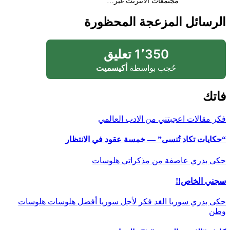
مجتمعات الانترنت غير…
الرسائل المزعجة المحظورة
1٬350 تعليق
حُجب بواسطة
أكيسميت
فاتك
فكر
مقالات اعجبتني
من الادب العالمي
“حكايات تكاد تُنسى” — خمسة عقود في الانتظار
حكى بدري
عاصفة
من مذكراتي
هلوسات
سجني الخاص!!
حكى بدري
سوريا الغد
فكر
لأجل سوريا أفضل
هلوسات
هلوسات
وطن