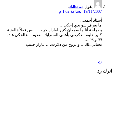
يقول
aklhawa
:
19/11/2007 الساعة 1:02 م
أستاذ أحمد…
ما بعرف شو بدي إحكي…
بصراحة أنا ما سمعان كتير لعازار حبيب …بس فعلاً هالغنية
كتير حلوة…ذكرتني بأغاني السترايك القديمة ..هالحكي هاد بــ
99 و 98 …
تحياتي..لك… و لروح من ذكرت…. عازار حبيب
رد
اترك رد