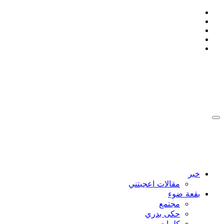
التجاوز
إلى
المحتوى
:: Ahmad Bakdash Blog's ::
::أن تكون إنسانا , يعني ان لا تتجمد ::
:: Ahmad Bakdash Blog's ::
::أن تكون إنسانا , يعني ان لا تتجمد ::
خبر
مقالات اعجبتني
بقعة ضوء
مجتمع
حكى بدري