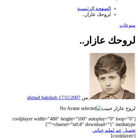
الصفحة الرئيسية
لروحك عازار..
منوعات
لروحك عازار..
من
17/11/2007
ahmad bakdash
لروح عازار حبيب
[coolplayer width=”480″ height=”100″ autoplay=”0″ loop=”0″
charset=”utf-8″ download=”1″ mediatype=””]
تحميل عم لملم حناني
[/coolplayer]