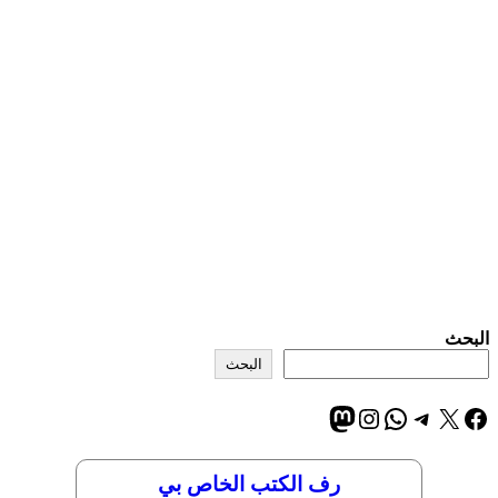
البحث
البحث
إكس
فيسبوك
تيليجرام
واتساب
إنستجرام
ماستودون
رف الكتب الخاص بي