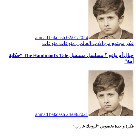
ahmad bakdash
02/01/2024
فكر
مجتمع
من الادب العالمي
منوعات
منوعات
خيال أم واقع ؟ مسلسل مسلسل The Handmaid’s Tale “حكاية
أمة”
ahmad bakdash
24/08/2021
فكرة واحدة بخصوص “لروحك عازار..”