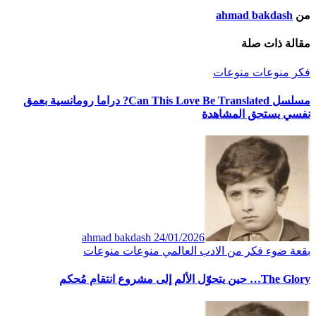
من
ahmad bakdash
مقالة ذات صلة
فكر
منوعات
منوعات
مسلسل Can This Love Be Translated? دراما رومانسية بعمق
نفسي يستحق المشاهدة
ahmad bakdash
24/01/2026
بقعة ضوء
فكر
من الادب العالمي
منوعات
منوعات
The Glory… حين يتحوّل الألم إلى مشروع انتقام مُحكم