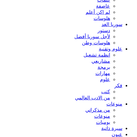
كلمات
عاصفة
لم اكن أعلم
هلوسات
سوريا الغد
دستور
لأجل سوريا أفضل
هلوسات وطن
علوم وتقنية
انظمة تشغيل
مشاريعي
برمجة
مهارات
علوم
فكر
كتب
من الادب العالمي
منوعات
من مذكراتي
منوعات
يوميات
سيرة ذاتية
عيون