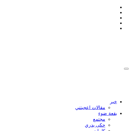
التجاوز
إلى
المحتوى
:: Ahmad Bakdash Blog's ::
::أن تكون إنسانا , يعني ان لا تتجمد ::
:: Ahmad Bakdash Blog's ::
::أن تكون إنسانا , يعني ان لا تتجمد ::
خبر
مقالات اعجبتني
بقعة ضوء
مجتمع
حكى بدري