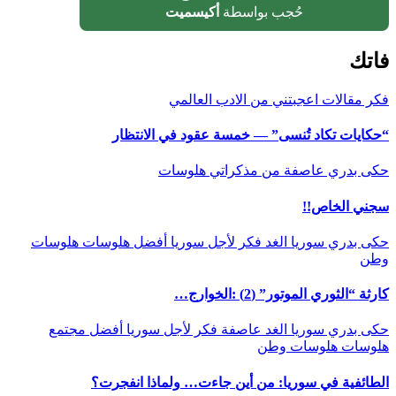
حُجب بواسطة
أكيسميت
فاتك
فكر
مقالات اعجبتني
من الادب العالمي
“حكايات تكاد تُنسى” — خمسة عقود في الانتظار
حكى بدري
عاصفة
من مذكراتي
هلوسات
سجني الخاص!!
حكى بدري
سوريا الغد
فكر
لأجل سوريا أفضل
هلوسات
هلوسات
وطن
كارثة “الثوري الموتور” (2) :الخوارج…
حكى بدري
سوريا الغد
عاصفة
فكر
لأجل سوريا أفضل
مجتمع
هلوسات
هلوسات وطن
الطائفية في سوريا: من أين جاءت… ولماذا انفجرت؟