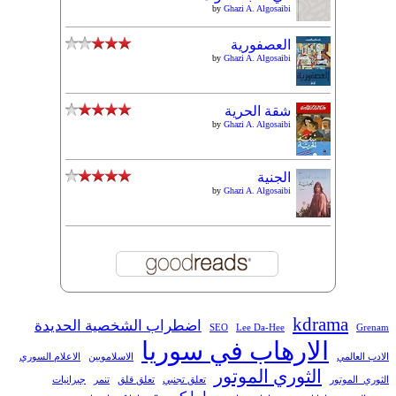
by
Ghazi A. Algosaibi
العصفورية
by
Ghazi A. Algosaibi
شقة الحرية
by
Ghazi A. Algosaibi
الجنية
by
Ghazi A. Algosaibi
kdrama
اضطراب الشخصية الحديدة
SEO
Lee Da-Hee
Grenam
الارهاب في سوريا
الادب العالمي
الاسلامويين
الاعلام السوري
الثوري الموتور
الثوري_الموتور
تعلق تجنبي
تعلق قلق
تنمر
جبرانيات