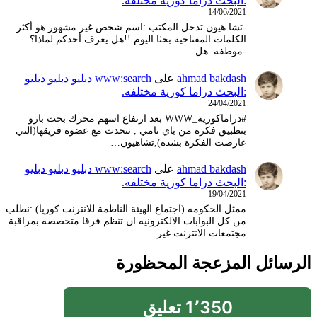
:البحث دراما كورية مختلفه.
14/06/2021
-تشا هيون تدخل المكتب :اسم شخص غير مشهور هو أكثر
الكلمات المفتاحية بحثا اليوم !!هل يعرف أحدكم لماذا؟
-موظفه :هل…
ahmad bakdash
على
www:search دبليو دبليو دبليو
:البحث دراما كورية مختلفه.
24/04/2021
#دراماكورية_WWW بعد ارتفاع اسهم محرك بحث بارو
بتطبيق فكرة من باي تامي , تتحدث مع عضوة فريقها(التي
عارضت الفكرة بشده),تشاهيون…
ahmad bakdash
على
www:search دبليو دبليو دبليو
:البحث دراما كورية مختلفه.
19/04/2021
ممثل الحكومه (اجتماع الهيئة الناظمة للانترنت كوريا) :نطلب
من كل البوابات الالكترونيه ان تنظم فرقا متخصصه بمراقبة
مجتمعات الانترنت غير…
الرسائل المزعجة المحظورة
1٬350 تعليق