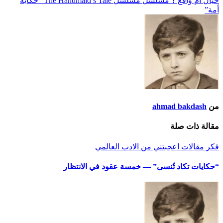
خيال أم واقع ؟ مسلسل مسلسل The Handmaid’s Tale “حكاية
المقالات
أمة”
من
ahmad bakdash
مقالة ذات صلة
فكر
مقالات اعجبتني
من الادب العالمي
“حكايات تكاد تُنسى” — خمسة عقود في الانتظار