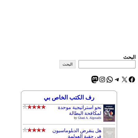
البحث
البحث
إكس
فيسبوك
تيليجرام
واتساب
إنستجرام
ماستودون
رف الكتب الخاص بي
نحو استراتيجية موحدة
لمكافحة البطالة
by
Ghazi A. Algosaibi
هل ينقرض الدبلوماسيون
في حقبة العولمة