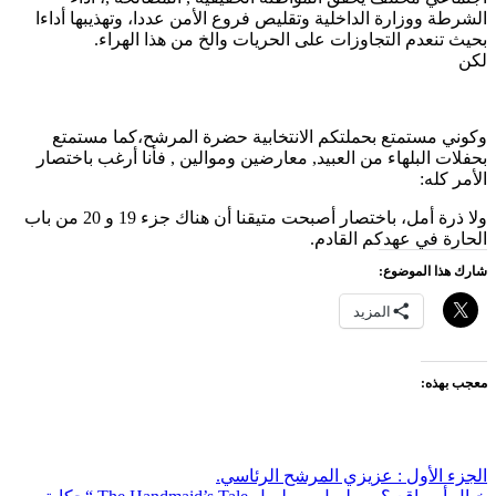
الشرطة ووزارة الداخلية وتقليص فروع الأمن عددا، وتهذيبها أداءا
بحيث تنعدم التجاوزات على الحريات والخ من هذا الهراء.
لكن
و
كوني مستمتع بحملتكم الانتخابية حضرة المرشح،كما مستمتع
بحفلات البلهاء من العبيد, معارضين وموالين , فأنا أرغب باختصار
الأمر كله:
ولا ذرة أمل، باختصار أصبحت متيقنا أن هناك جزء 19 و 20 من باب
الحارة في عهدكم القادم.
شارك هذا الموضوع:
المزيد
معجب بهذه:
تصفّح
الجزء الأول : عزيزي المرشح الرئاسي.