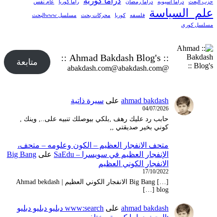
دراما كورية
حزب البعث
دراما اسيويه
دراما رمضان
راما كوريا
عام نفس
علم_السياسة
فلسفه
كوريا
محركات بحث
مسلسل wwwالبحث
مسلسل كوري
:: Ahmad Bakdash Blog's ::
متابعة
@abakdash.com@abakdash.com
ahmad bakdash
على
سيرة ذاتية
04/07/2026
حابب رد عليك رهف ,بلكي بيوصلك تنبيه على.., وينك ,
كوني بخير صديقتي ,,
متحف الانفجار العظيم – ‫الكون وعلومه – متحف،
الإنفجار العظيم في سويسرا – SaEdu
على
Big Bang
الانفجار الكوني العظيم
17/10/2022
[…] Big Bang الانفجار الكوني العظيم | Ahmad bekdash
blog […]
ahmad bakdash
على
www:search دبليو دبليو دبليو