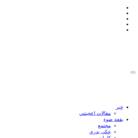
التجاوز
إلى
المحتوى
:: Ahmad Bakdash Blog's ::
::أن تكون إنسانا , يعني ان لا تتجمد ::
:: Ahmad Bakdash Blog's ::
::أن تكون إنسانا , يعني ان لا تتجمد ::
خبر
مقالات اعجبتني
بقعة ضوء
مجتمع
حكى بدري