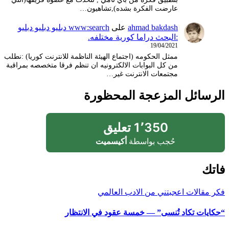
عارضت الفكرة بشده),تشاهيون…
ahmad bakdash
على
www:search دبليو دبليو دبليو
:البحث دراما كورية مختلفه.
19/04/2021
ممثل الحكومه (اجتماع الهيئة الناظمة للانترنت كوريا) :نطلب
من كل البوابات الالكترونيه ان تنظم فرقا متخصصه بمراقبة
مجتمعات الانترنت غير…
الرسائل المزعجة المحظورة
1٬350 تعليق
حُجب بواسطة
أكيسميت
فاتك
فكر
مقالات اعجبتني
من الادب العالمي
“حكايات تكاد تُنسى” — خمسة عقود في الانتظار