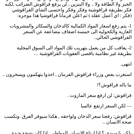
الخبز ولا الطاقة ولا .. ولا البنزين , لن يرفع قراقوش الضرائب ,لكنه
فكر بطريقة قراقوشية وفكر وفكر واحتسى الشاي القراقوشي
(فكر : اي أعمل عقله ) ثم اعلن فرمانا قراقوشيا هذا موجزه:
1- يتم رفع اسعار المواد الكمالية كالدخان والسكائر والمشروبات
الغازية والكحولية الى خمسة اضعاف مضاعفة عن السعر
القراقوشي الحالي..
2- يعاقب كل من يعمل بتهريب تلك المواد الى السوق المحلية
بطريقة غير نظامية باقصى العقوبات القراقوشية …
انتهى.
استغرب بعض وزراء قراقوش الفرمان , اخذوا يتهكمون ويسخرون ..
ما باله قراقوش؟!
قراقوش: لن ارفع سعر المازوت .
— لكن السعر ارتفع عالميا
قراقوش: رفعنا سعر الدخان ولواحقه , هكذا سيوفر الفرق .ونكسب
صحة الانسان ..
-لكن يا سيدي ؟ اذا ارتاح الانسان ,المواطن ..اذا كان بصحة جيدة ,