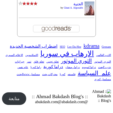
الجنية
by
Ghazi A. Algosaibi
kdrama
اضطراب الشخصية الحديدة
SEO
Lee Da-Hee
Grenam
الارهاب في سوريا
الادب العالمي
الاسلامويين
الاعلام السوري
الثوري الموتور
الثوري_الموتور
تعلق تجنبي
تعلق قلق
تنمر
جبرانيات
دراما كورية
حزب البعث
دراما اسيويه
دراما رمضان
راما كوريا
عام نفس
علم_السياسة
فلسفه
كوريا
محركات بحث
مسلسل wwwالبحث
مسلسل كوري
:: Ahmad Bakdash Blog's ::
متابعة
@abakdash.com@abakdash.com