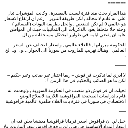
=======
هذا القرار بحث منذ فترة ليست بالقصيرة , وكانت المؤشرات تدل
على انه قادم لا محالة , لكن طريقة التبرير – رغم ان ارتفاع الاسعار
هو عالمي 0 لم تكن لتقنعني , والحل بطريقة البونات (القسائم )
وجته حلا متخلفا يعود بالذكريات الى الثمانييات حيث ان المواطن
عليه ان يقضي ايامه في طوابير ليحصّل مستحقاته من ال…
للحكومة مبرراتها , فالغلاء عالمي , واسعارنا تختلف عن السعر
العالمي , وهناك تهريب للمازوت من سوريا الى الجوار …و .. و.. الخ
..
——-
لا ادري لما تذكرت قراقوش – ربما اختيار غير صائب وغير حكيم –
لكن ما هو الصائب والحكيم في هذا الزمن ؟!
تخيلت ان قراقوش ذو منصب في الحكومة السورية , وتوهمت انه
قام بالدراسات الصحيحة القراقوشية اللازمة لاصلاح الوضع
الاقتصادي في سوريا في فترة بات الغلاء ظاهرة عالمية قراقوشية .
—–
خيل لي ان قراقوش اصدر فرمانا قراقوشيا مدهشا يعلن فيه ان
اسعار المواد الاساسية هي هي , لن يرفع قراقوش سعر المازوت ولا