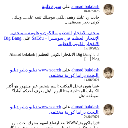
ahmad bakdash
على
سيرة ذاتية
04/07/2026
حابب رد عليك رهف ,بلكي بيوصلك تنبيه على.., وينك ,
كوني بخير صديقتي ,,
متحف الانفجار العظيم – ‫الكون وعلومه – متحف،
الإنفجار العظيم في سويسرا – SaEdu
على
Big Bang
الانفجار الكوني العظيم
17/10/2022
[…] Big Bang الانفجار الكوني العظيم | Ahmad bekdash
blog […]
ahmad bakdash
على
www:search دبليو دبليو دبليو
:البحث دراما كورية مختلفه.
14/06/2021
-تشا هيون تدخل المكتب :اسم شخص غير مشهور هو أكثر
الكلمات المفتاحية بحثا اليوم !!هل يعرف أحدكم لماذا؟
-موظفه :هل…
ahmad bakdash
على
www:search دبليو دبليو دبليو
:البحث دراما كورية مختلفه.
24/04/2021
#دراماكورية_WWW بعد ارتفاع اسهم محرك بحث بارو
بتطبيق فكرة من باي تامي , تتحدث مع عضوة فريقها(التي