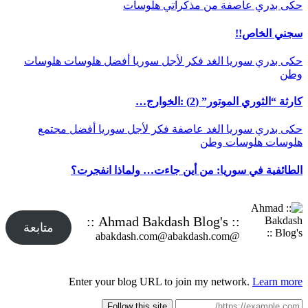
حكى بدري
عاصفة
من مذكراتي
هلوسات
سجني الخاص!!
حكى بدري
سوريا الغد
فكر
لأجل سوريا أفضل
هلوسات
هلوسات
وطن
كارثة “الثوري الموتور” (2) :الخوارج…
حكى بدري
سوريا الغد
عاصفة
فكر
لأجل سوريا أفضل
مجتمع
هلوسات
هلوسات وطن
الطائفية في سوريا: من أين جاءت… ولماذا انفجرت؟
:: Ahmad Bakdash Blog's ::
متابعة
@abakdash.com@abakdash.com
Enter your blog URL to join my network.
Learn more
Follow this site