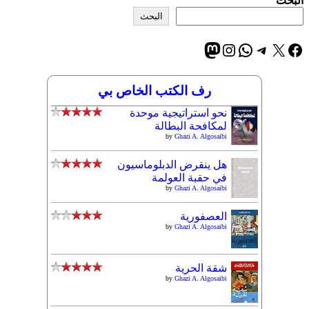
البحث
البحث
إكس
فيسبوك
تيليجرام
واتساب
إنستجرام
ماستودون
رف الكتب الخاص بي
نحو استراتيجية موحدة
لمكافحة البطالة
by
Ghazi A. Algosaibi
هل ينقرض الدبلوماسيون
في حقبة العولمة
by
Ghazi A. Algosaibi
العصفورية
by
Ghazi A. Algosaibi
شقة الحرية
by
Ghazi A. Algosaibi