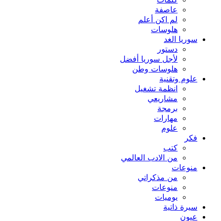
كلمات
عاصفة
لم اكن أعلم
هلوسات
سوريا الغد
دستور
لأجل سوريا أفضل
هلوسات وطن
علوم وتقنية
انظمة تشغيل
مشاريعي
برمجة
مهارات
علوم
فكر
كتب
من الادب العالمي
منوعات
من مذكراتي
منوعات
يوميات
سيرة ذاتية
عيون