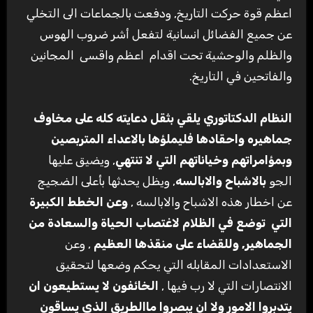
اعظم قوة حركت التاريخ, ودفعت بالجماعات الى التخلي
عن جميع الفضائل انسانية لتفعل أشر ضروب الهوس
والظلم والوحشية تحت اقدام اعظم واقسى المجانين
والفاتحين في التاريخ.
النظام الدكتاتوري يلقي بثقل دعايته كله على مخاوف
جماهيره واحقادها فليملؤها بالاعداء المتربصين
وبمؤامراتهم وخياناتهم التي لا تنتهي
, ويضيق عليها
الجو
بالاشباح والابالسه
, ويظل يحدثها بأعلى الضجيج
عن اخطار هذه الاشباح والابالسه ,
وعن الخطط الكبيرة
التي
توضع في الظلام لاغتصاب الحياة والسعادة من
الجماهير, وللقضاء على منقذها العظيم
, وعن
الاستعدادات المقابله التي يحكم وضعها لتحقيق
الانتصارات التي لا رب فيها ,
الخائفون لا يستطيعون ان
يتدبروا الامور ولا ان يبصروا ماالطريق الذي يساقون