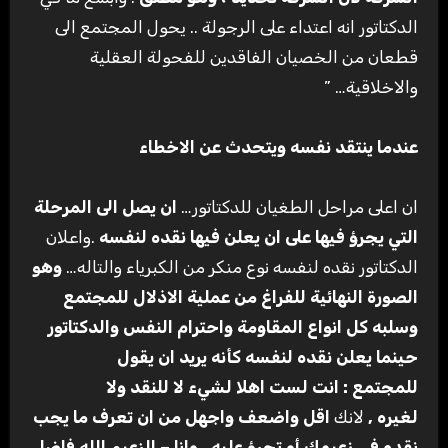
الدكتاتور انه اعتداء على الرجولة .. يحول المجتمع الى
قطعان من الخصيان الفاقدين للفحولة العقلية
والاخلاقية… ”
عندما ينتقد نفسه ويتحدث عن الاخطاء
ان اعلى مراحل الطغيان للدكتاتور…
ان يصل الى المرحلة
التي يجرؤ فيها على ان يعلن فيها نقده لنفسه
.واعلان
الدكتاتور نقده لنفسه نوع منكر من الكبرياء والتاله…
وهو
الصورة النهائية للفراغ من عملية الاذلال للمجتمع
وسلبه كل انواع المقاومة واحترام النفس
والدكتاتور
حينما يعلن نقده لنفسه كأنه يريد ان يقول
للمجتمع
:
انت لست اهلا لشيء لا للنقد ولا
لغيره
,
لانك
اقل واضعف واجهل من ان تعرف ما يجب
نقده في زعيمك أو تجرؤ عليه . وانا – الزعيم الله فاضل