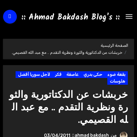
لتجاوز
لى
:: Ahmad Bakdash Blog's ::
لمحتوى
الصفحة الرئيسية
خربشات عن الدكتاتورية والثورة ونظرية التقدم .. مع عبد الله القصيمي.
بقعة ضوء
حكى بدري
عاصفة
فكر
لأجل سوريا أفضل
هلوسات
خربشات عن الدكتاتورية والثو
رة ونظرية التقدم .. مع عبد ال
له القصيمي.
من
ahmad bakdash
03/04/2011