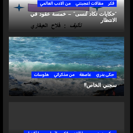
فكر
مقالات اعجبتني
من الادب العالمي
“حكايات تكاد تُنسى” — خمسة عقود في
الانتظار
حكى بدري
عاصفة
من مذكراتي
هلوسات
سجني الخاص!!