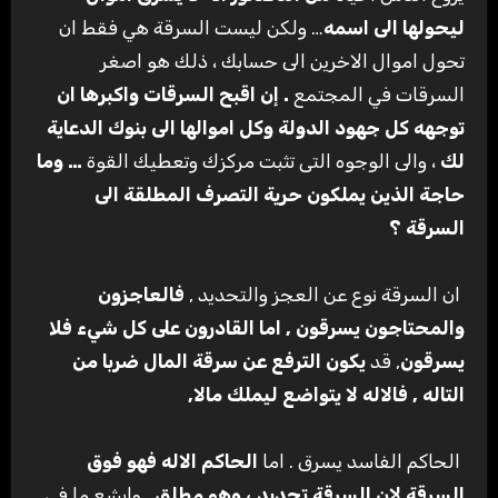
ليحولها الى اسمه
… ولكن ليست السرقة هي فقط ان
تحول اموال الاخرين الى حسابك ، ذلك هو اصغر
السرقات في المجتمع
. إن اقبح السرقات واكبرها ان
توجهه كل جهود الدولة وكل اموالها الى بنوك الدعاية
لك
، والى الوجوه التى تثبت مركزك وتعطيك القوة
… وما
حاجة الذين يملكون حرية التصرف المطلقة الى
السرقة ؟
ان السرقة نوع عن العجز والتحديد ,
فالعاجزون
والمحتاجون يسرقون , اما القادرون على كل شيء فلا
يسرقون
, قد
يكون الترفع عن سرقة المال ضربا من
التاله , فالاله لا يتواضع ليملك مالا
,
الحاكم الفاسد يسرق . اما
الحاكم الاله فهو فوق
السرقة لان السرقة تحديد ، وهو مطلق
. وابشع ما في