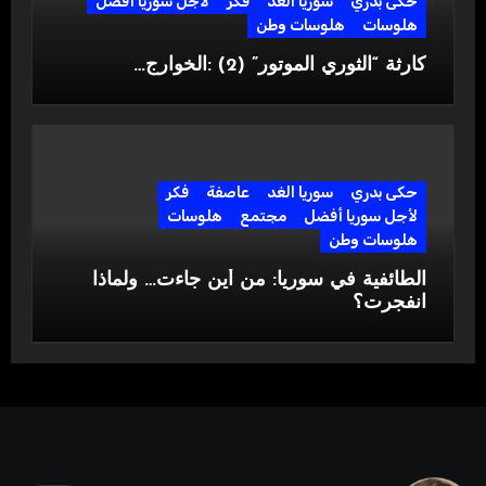
حكى بدري
سوريا الغد
فكر
لأجل سوريا أفضل
هلوسات
هلوسات وطن
كارثة “الثوري الموتور” (2) :الخوارج…
حكى بدري
سوريا الغد
عاصفة
فكر
لأجل سوريا أفضل
مجتمع
هلوسات
هلوسات وطن
الطائفية في سوريا: من أين جاءت… ولماذا
انفجرت؟