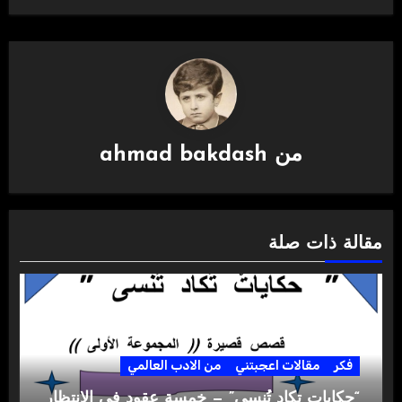
من
ahmad bakdash
مقالة ذات صلة
فكر
مقالات اعجبتني
من الادب العالمي
“حكايات تكاد تُنسى” — خمسة عقود في الانتظار