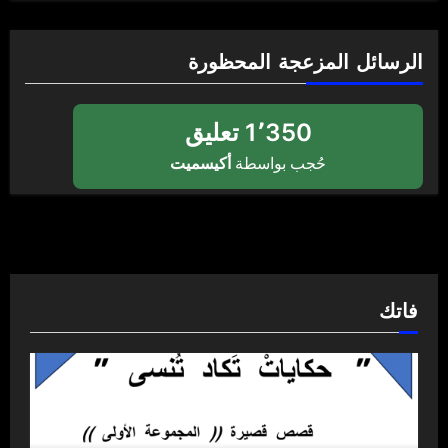
الرسائل المزعجة المحظورة
1٬350 تعليق
حُجب بواسطة
أكيسميت
فاتك