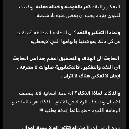
التفكير والنقد
كقر بالقومية وخيانه عقلية
, وتفتيت
للقوى وتردد يجب ان يقضى عليه بلا شفقة!
ولماذا التفكير والنقد
؟ ان الزعامه المطلقة قد اغنت
عن كل ذلك بموهبتها والهامها الذي لايخطىء.
الحاجة الى الهتاف والتصفيق اعظم جدا من الحاجة
الى النقد والتفكير , فالدكتاتورية صلوات لا معرفه ,
ايمان لا تفكير, هتاف لا اتزان
.
والذكاء. لماذا الذكاء؟
انه لعنه انسانية لانه يضعف
الايمان ويضعف الرغبة في الاتباع . الذكاء هو دائما عدو
الزعامة اللدود – هو دائما زندقه وطنية !!!!
يروع الناس احيانا
من الدكتاتور انه لا يسرق اموال