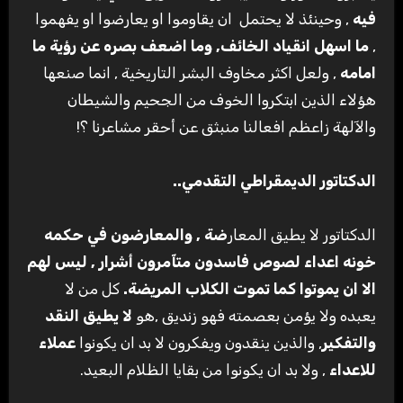
فيه
, وحينئذ لا يحتمل ان يقاوموا او يعارضوا او يفهموا
,
ما اسهل انقياد الخائف, وما اضعف بصره عن رؤية ما
امامه
, ولعل اكثر مخاوف البشر التاريخية , انما صنعها
هؤلاء الذين ابتكروا الخوف من الجحيم والشيطان
والآلهة زاعظم افعالنا منبثق عن أحقر مشاعرنا ؟!
الدكتاتور الديمقراطي التقدمي..
الدكتاتور لا يطيق المعار
ضة , والمعارضون في حكمه
خونه اعداء لصوص فاسدون متآمرون أشرار , ليس لهم
الا ان يموتوا كما تموت الكلاب المريضة.
كل من لا
يعبده ولا يؤمن بعصمته فهو زنديق ,هو
لا يطيق النقد
والتفكير
, والذين ينقدون ويفكرون لا بد ان يكونوا
عملاء
للاعداء
, ولا بد ان يكونوا من بقايا الظلام البعيد.