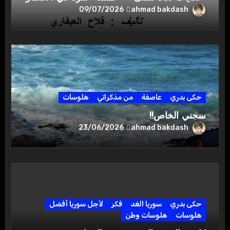
ahmad bakdash
09/07/2026
حكى بدري
عاصفة
من مذكراتي
هلوسات
سجني الخاص!!
ahmad bakdash
23/06/2026
حكى بدري
سوريا الغد
فكر
لأجل سوريا أفضل
هلوسات
هلوسات وطن