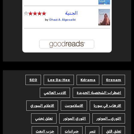
الجنية
by
Ghazi A. Algosaibi
SEO
Lee Da-Hee
Kdrama
Grenam
اضطراب الشخصية الحديدة
الادب العالمي
الارهاب في سوريا
الاسلامويين
الاعلام السوري
الثوري_الموتور
الثوري الموتور
تعلق تجنبي
تعلق قلق
تنمر
جبرانيات
حزب البعث