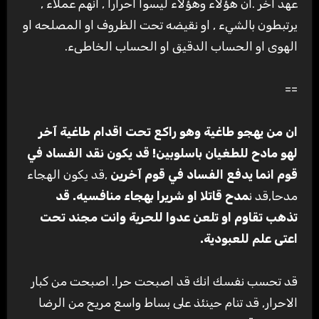
عهد آخر .ان هؤلاء وهؤلاء ليسوا احرارا , انهم عملاء ,
يرتبطون بالشيء , او نقيضه تحت الظروف او المصلحه او
الهوى او الحساب الدقيق او الحساب الخاطىء.
==
ان من يهجو طاغية وهو راكع تحت اقدام طاغية آخر
لهو مادح للطغيان باسلوبين! قد يكون نقد الفساد في
قوم انما يدفع الفساد في قوم آخرين
,قد يكون الهجاء
مدحا,قد ن
مدح قاتلا او شريرا بهجاء منافسيه. قد
تذهب تقاوم او تلعن عدوا للحرية وانت مجند تحت
اعتى علم للعبودية
.
قد تحسب نفسك انك قد اصبحت حرا. اصبحت من كبار
الاحرار, قد تنام حينئذ على بساط واسع مريح من الرضا