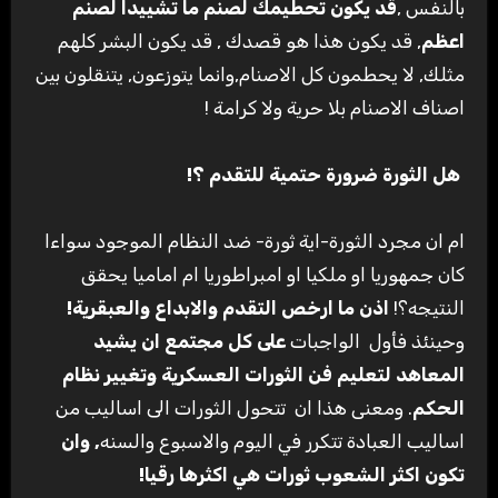
بالنفس ,
قد يكون تحطيمك لصنم ما تشييدا لصنم
اعظم
, قد يكون هذا هو قصدك , قد يكون البشر كلهم
مثلك, لا يحطمون كل الاصنام,وانما يتوزعون, يتنقلون بين
اصناف الاصنام بلا حرية ولا كرامة !
هل الثورة ضرورة حتمية للتقدم ؟
!
ام ان مجرد الثورة-اية ثورة- ضد النظام الموجود سواءا
كان جمهوريا او ملكيا او امبراطوريا ام اماميا يحقق
النتيجه؟!
اذن ما ارخص التقدم والابداع والعبقرية
!
وحينئذ فأول الواجبات
على كل مجتمع ان يشيد
المعاهد لتعليم فن الثورات العسكرية وتغيير نظام
الحكم
. ومعنى هذا ان تتحول الثورات الى اساليب من
اساليب العبادة تتكرر في اليوم والاسبوع والسنه
,
وان
تكون اكثر الشعوب ثورات هي اكثرها رقيا
!