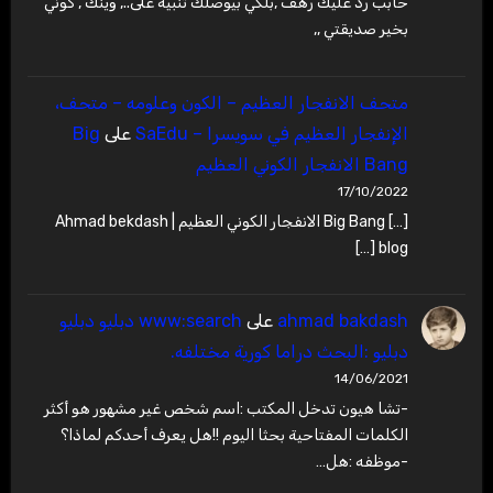
حابب رد عليك رهف ,بلكي بيوصلك تنبيه على.., وينك , كوني
بخير صديقتي ,,
متحف الانفجار العظيم – ‫الكون وعلومه – متحف،
الإنفجار العظيم في سويسرا – SaEdu
على
Big
Bang الانفجار الكوني العظيم
17/10/2022
[…] Big Bang الانفجار الكوني العظيم | Ahmad bekdash
blog […]
ahmad bakdash
على
www:search دبليو دبليو
دبليو :البحث دراما كورية مختلفه.
14/06/2021
-تشا هيون تدخل المكتب :اسم شخص غير مشهور هو أكثر
الكلمات المفتاحية بحثا اليوم !!هل يعرف أحدكم لماذا؟
-موظفه :هل…