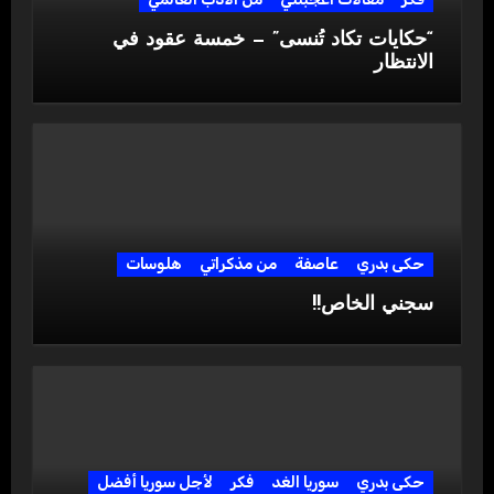
“حكايات تكاد تُنسى” — خمسة عقود في
الانتظار
حكى بدري
عاصفة
من مذكراتي
هلوسات
سجني الخاص!!
حكى بدري
سوريا الغد
فكر
لأجل سوريا أفضل