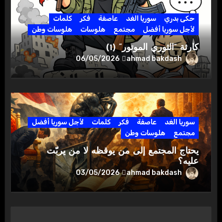
حكى بدري
سوريا الغد
عاصفة
فكر
كلمات
لأجل سوريا أفضل
مجتمع
هلوسات
هلوسات وطن
كارثة “الثوري الموتور” (1)
ahmad bakdash
06/05/2026
سوريا الغد
عاصفة
فكر
كلمات
لأجل سوريا أفضل
مجتمع
هلوسات وطن
يحتاج المجتمع إلى من يوقظه لا من يربّت
عليه؟
ahmad bakdash
03/05/2026