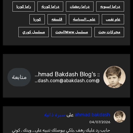
دراما اسيويه
دراما رمضان
دراما كورية
راما كوريا
عام نفس
علم_السياسة
فلسفه
كوريا
محركات بحث
مسلسل Wwwالبحث
مسلسل كوري
:: Ahmad Bakdash Blog's ::
متابعة
@abakdash.com@abakdash.com
ahmad bakdash
على
سيرة ذاتية
04/07/2026
حابب رد عليك رهف ,بلكي بيوصلك تنبيه على.., وينك , كوني