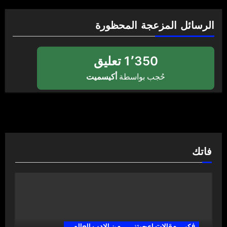
الرسائل المزعجة المحظورة
1٬350 تعليق
حُجب بواسطة
أكيسميت
فاتك
فكر
مقالات اعجبتني
من الادب العالمي