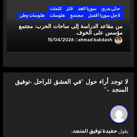
حكى بدري
سوريا الغد
فكر
كلمات
لأجل سوريا أفضل
مجتمع
هلوسات
هلوسات وطن
من مقاعد الدراسة إلى ساحات الحرب: مجتمع
مؤسس على الخوف .
ahmad bakdash
15/04/2026
لا توجد أراء حول “في العشق للراحل -توفيق
المنجد –”
يقول
حفيدة توفيق المنجد
: