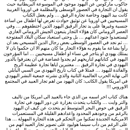
جاكوب ماركوس عن اليهود موجود في الموسوعة البريطانية حيث
يقول ان التجارة في العصور الوسطى والمظلمة في اوروبا الغربية
كانت بيد اليهود وخاصة تجارة الرقيق … ولم يغفل الكتاب
المسيحيين في اوروبا عن توثيق حوادث تعرض لها اطفال من اساءة
جنسية وغيرها على يد تجار الرقيق اليهود الذين اختطفوهم … وفي
العصر الروماني كان هؤلاء التجار يتبعون الجيش الروماني الغازي
ليستعبدوا جنود اعدائهم … بل وحتى استعباد سكان البلاد المفتوحة
… ثم نجد في العصور الوسطى بعض رجال الدين المسيحي بعد ان
رأوا بشاعة ما يقوم به هؤلاء التجار ما كان منهم الا ان حكموا بان لا
يمتلك يهودي او يتاجر في نساء او اطفال مسيحيين … اما المؤرخون
اليهود في كتاباتهم لتاريخهم لم يجدوا غضاضة في ان يعترفوا بالدور
اليهودي في تجارة الرقيق … معتبرين اياها تجارة عظيمة الربح
والفائدة لليهود … فمثلا في كتاب تاريخ اليهودي من السبي البابلي
الى نهاية الحرب العالمية الثانية والذي نشرته جمعية النشر اليهودي
في امريكا يقول الكاتب: كان اليهود من اهم تجار العبيد في المجتمع
الاوروبي !!!
هناك كتاب اخر اسمه من الذي جاء بالعبيد الى امريكا من تاليف
والتر وايت … والكتاب يتحدث بغزارة عن دور اليهود في تجارة
الرقيق في حوض البحر المتوسط ثم يتحدث عن كيف ان اليهود
بالرغم من وجودهم المحدود واعدادهم القليلة في المستعمرات
الامريكية الجديدة تمكنوا من التحكم في هذه التجارة المهولة … هذا
على الرغم من دأب سينما هوليود على تصوير تجار العبيد انهم من
البيض الانجلو سكسونيون من الولايات الجنوبية يبحرون الى افريقيا