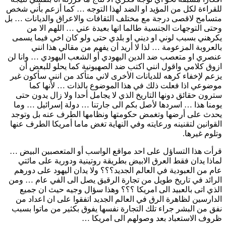
للقراءة لكل من المؤيد او الضد لهذا التوجه … كما أزعم بأني شخص
متسامح لاقصى درجة مع مختلف الثقافات والاعراق والديانات … بل
وحتى التوجهات الجنسية طالما انها بعيدة عني … اللهم الا من
يكرهني بسبب لوني او ديني او بلدي حتى ولو كان اخي فيما يسمى
بالعروبة المزعومة … لذا لا أريد أن يفهم من مقالي هذا انني
عنصري او متعصب ضد الدين اليهودي أو الشعب اليهودي … وانا لن
ازوق كلامي واقول انني اكتب ضد الصهيونية كما يحلو للبعض أن
يزعم لإخفاء كرهه للديانات الأخرى لاني متأكد من انني سأكون غير
موضوعي اذا فعلت ذلك في هذا الموضوع بالذات … لأنها كما
سترون حقائق دونها التاريخ الذي لا يجامل أحدا ولا زال يدون حتى
يومنا هذا … اسردها لأصل بكم الى جارتنا … دولة إسرائيل … وما
يحدث على أرضها وتغمض حكومتها ونظامها الطرف عنه بل وتوجد
القوانين لتقنينه ورعايته وفي النهاية تغض ماما أمريكا الطرف عنها
وتلوم غيرها.
قرأت هذا التساؤل على احد مواقع الواسب أو المتعصبين البيض …
لماذا يدان فقط العرق الابيض بطريقة روتينية ودورية على مائتي
عام من العبودية في العالم الجديد؟؟؟ ولا يدان اليهود على دورهم
الرائد في تاريخ طويل من تجارة الرقيق يصل الى الفي عام … ومن
الذي اتى بالعبيد الى امريكا ؟؟؟ وهذا سؤال وجيه حيث ان جميع
الدارسين لظاهرة الرق في العالم الجديد اتفقوا على ان اعداد من
نفق من البشر جراء تلك التجارة نفسها يفوق بكثير من ماتوا بسبب
ظروف الاستعباد بعد وصولهم الى امريكا …