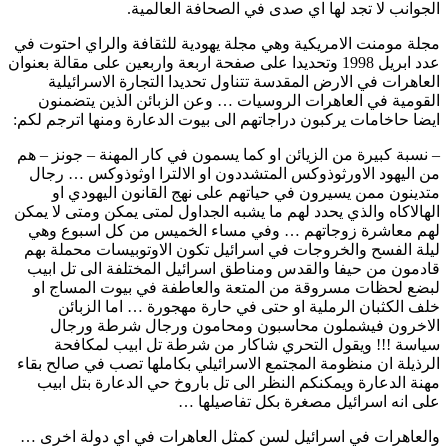
الجوانب لا تجد لها اي صدى في الصحافة العالمية.
مجلة مومنت الامريكية وهي مجلة يهودية للثقافة والراي احتوت في
عدد ابريل 1998 وتحديدا على صفحة اربعة واربعين على مقالة بعنوان
العاهرات في الارض المقدسة تتناول تحديدا التجارة الاسرائيلية
القومية في العاهرات الروسيات … وعن الزبائن الذين يتضمنون
ايضا حاخامات يركبون دراجاتهم الى بيوت الدعارة ومنها اترجم لكم:
– نسبة كبيرة من الزيائن او كما يسمون في كار المهنة – جونز – هم
من اليهود الاورثوذوكس المتشددون او الالترا اوثوذوكس … رجال
متدينون ممن يسيرون في حياتهم على نهج القانون اليهودي او
الهالاكاه والذي يحدد لهم ما يشبه الجداول لمتى يمكن ومتى لا يمكن
لهم معاشرة زوجاتهم … وفي مساء الخميس من كل اسبوع وهي
ليلة الفسح والخروجات في اسرائيل تكون الاوتوبيسات محملة بهم
قادمون من حيفا والقدس ومناطق اسرائيل المختلفة الى تل ابيب
لبضع لحظات مسروقة من المتعة والعاطفة في بيوت المساج او
خلف الكثبان الرملية او حتى في حارة مهجورة … اما الزبائن
الاخرون فيشملون محاسبون ومحامون ورجال شرطة ورجال
سياسة !!! ويقول التحري شاكار من شرطة تل ابيب لمكافحة
الرذيلة ان منظومة المجتمع الاسرائيلي بكاملها تصب في صالح بقاء
مهنة الدعارة ويمكنكم النظر الى تل باروخ حي الدعارة بتل ابيب
على انه اسرائيل مصغرة بكل تفاصيلها …
والعاهرات في اسرائيل لسن كمثل العاهرات في اي دولة اخرى …