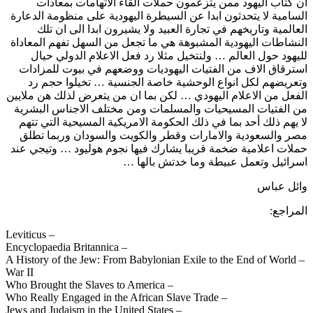
ان كتاب اليهود ممن يتزعمون حملات القاء الاتهامات بمعادات
السامية لا يتحدثون ابدا عن السيطرة اليهودية على منظومة الدعارة
العالمية وتاريخهم في تجارة العبيد ولا يشيرون ابدا الى ان تلك
النشاطات اليهودية المشبوهة هي ما تجعل من السهل تفهم المعاداة
لليهود حول العالم … ولنتخيل مثلا رد فعل الاعلام الدولي حيال
استرقاق الاف من الفتيات اليهوديات ووضعهم في بيوت للمزادات
وتعريضهم لكل انواع الوحشية خاصة الجنسية … تخيلوا حجم رد
الفعل من الاعلام اليهودي … لكن بما ان من يتعرض لذلك هن ملايين
من الفتيات المسيحيات والمسلمات ومن مختلف الاجناس البشرية
لا يهم ذلك أحد بما في ذلك الحكومة الامريكية المسيحية التي تتهم
مصر والسعودية والامارات وقطر والكويت والسودان وربما تطلق
حملات اعلامية ضخمة قريبا يشارك فيها نجوم هوليود … وتيجي عند
اسرائيل وتعمل عبيطة وما خدتش بالها …
وائل عباس
المراجع:
– Leviticus
– Encyclopaedia Britannica
– A History of the Jew: From Babylonian Exile to the End of World
War II
– Who Brought the Slaves to America
– Who Really Engaged in the African Slave Trade
– Jews and Judaism in the United States