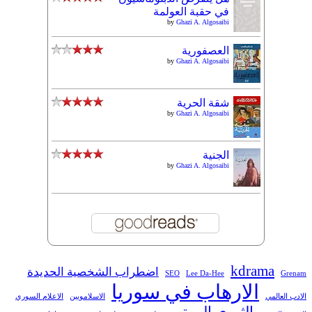
في حقبة العولمة
by
Ghazi A. Algosaibi
العصفورية
by
Ghazi A. Algosaibi
شقة الحرية
by
Ghazi A. Algosaibi
الجنية
by
Ghazi A. Algosaibi
kdrama
اضطراب الشخصية الحديدة
SEO
Lee Da-Hee
Grenam
الارهاب في سوريا
الادب العالمي
الاسلامويين
الاعلام السوري
الثوري الموتور