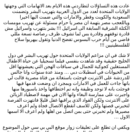
عادت هذه التساؤلات لتطاردني هذه الايام بعد الاتهامات التي وجهتها
الولايات المتحدة لعدد من الدول العربية بتهريب البشر وتضمنت
السعودية والكويت وقطر والامارات والتي ضمت اليها اخيرا
وياللعجب مصر بتهمة ان مصر يا حرام مسئولة عن تهريب مومسات
الكتلة الشرقية السابقة الى اسرائيل !!! بشر بتتهرب واسرائيل مش
قادرة توقفهم وقادرة بس لما تشوف ظرف رصاصة تسعة مللي
فاضي من أيام حرب البسوس تفضح الدنيا وتقول بيهربوا سلاح
للفلسطينيين !!!
لا شك في ان مزاعم الولايات المتحدة حول تهريب البشر في دول
الخليج حقيقية وقد شاهدت بنفسي فيلما تسجيليا عن حياة الاطفال
المستغلين كجوكية للجمال في سباقات الهجن التي يعيشونها اقل
من الحيوانات في اسطبلات دبي … ومنذ عدة سنوات وانا جالس
للدردشة على الانترنت فوجئت باستغاثة من فتاة مصرية قالت لي
بانها جاءت للعمل في الامارات وبمجرد ان وضعت قدمها فيها
فوجئت بانه لا توجد وظيفة وانه تم اختطافها واخذ باسبورها منها
واجبرت على ممارسة البغاء وانها الان في مهمة لاصطياد الزبائن
على الانترنت ولكن القواد الذي يراقبها غفل قليلا فانتهزت الفرصة
لتخبرني قصتها ولكن للاسف انقطع الاتصال فجأة ولم اعرف
مصيرها ولم تخبرني حتى بمن اتصل من اهلها ولم اعرف الا اسمها
الاول …
ويكفي ان تطلع على تعليقات زوار موقع البي بي سي حول الموضوع