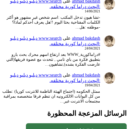
ahmad bakdash
على
www:search دبليو دبليو دبليو
:البحث دراما كورية مختلفه.
14/06/2021
-تشا هيون تدخل المكتب :اسم شخص غير مشهور هو أكثر
الكلمات المفتاحية بحثا اليوم !!هل يعرف أحدكم لماذا؟
-موظفه :هل…
ahmad bakdash
على
www:search دبليو دبليو دبليو
:البحث دراما كورية مختلفه.
24/04/2021
#دراماكورية_WWW بعد ارتفاع اسهم محرك بحث بارو
بتطبيق فكرة من باي تامي , تتحدث مع عضوة فريقها(التي
عارضت الفكرة بشده),تشاهيون…
ahmad bakdash
على
www:search دبليو دبليو دبليو
:البحث دراما كورية مختلفه.
19/04/2021
ممثل الحكومه (اجتماع الهيئة الناظمة للانترنت كوريا) :نطلب
من كل البوابات الالكترونيه ان تنظم فرقا متخصصه بمراقبة
مجتمعات الانترنت غير…
الرسائل المزعجة المحظورة