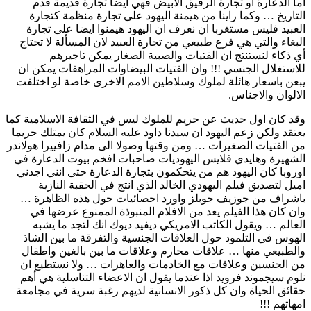
أما الدعارة او تجارة الرقيق الابيض فهي ايضا تجارة قديمة قدم
التاريخ … وكما راينا من هيمنة اليهود على تجارة منظمة كتجارة
العبيد فليس مستغربا ان نعرف ان اليهود هيمنوا ايضا على تجارة
البغاء والتي هي فرع طبيعي من تجارة العبيد لان المسألة لا تحتاج
أي ذكاء لنستنتج ان الفتيات والصبية الصغار يمكن تاجيرهم
للاستغلال الجنسي !!! وان الفتيات البيضاوات المراهقات يمكن ان
يبعن باسعار هائلة لملوك وسلاطين الامم الاخرى خاصة لو اختلفت
الالوان والاجناس.
وقد كان اول حديث عن حريم للملوك ليس في الثقافة الاسلامية كما
يعتقد ولكن زعم اليهود ان سيدنا داود عليه السلام كان يمتلك حريما
من الفتيات الصغيرات … ومن وقتها وصولا الى مدام زافييرا هولاندر
الشهيرة وهايدي فلايس اليهوديات صاحبات افخم بيوت الدعارة في
اوروبا كان اليهود هم من يتحكمون بتجارة الدعارة حتى انني اجدني
اميل لتصديق فيلم اليهودي الخالد الذي انتج في الحقبة النازية
باشراف من جوزيف جوبلز واورد احصائيات حول هذه الظاهرة …
وان كان هذا الفيلم يعد من الافلام المنبوذة الممنوع عرضها في
العالم … ويقول الكاتب الامريكي ديفيد ديوك انك لتجد ما يشبه
الهوس في التلمود حول العلاقات الجنسية والتفرقة ما بين الشاذ
والطبيعي منها … علاقات محارم وعلاقات ما بين بالغين واطفال
من الجنسين وعلاقات مع الخادمات والعاهرات … ولا نستطيع ان
نلوم سيجموند فرويد اذا عندما يقول ان الاعضاء التناسلية هي أهم
حقائق الحياة وان كل ذكور الانسانية لديهم رغبة سرية في مجامعة
امهاتهم !!!