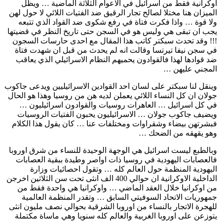
اوكرانية فقط من اسرائيل في الاعوام الثلاثة الماضية … ويظل
الميزان هنا مختلا لصالح تجار الرقيق ضد الفتيات اللائي لا حول لهن
ولا قوة … واذا فكرت فتاة في رفع شكوى ضد القواد الذي تتبعه
يجب ان تبقى هي وليس هو في السجن حتى تاريخ النظر في قضيتها
!!! وقد تحدث سبكتر كاتب هذا المقال مع احدى حارسات السجون
في سجن نيفا تيرتسا وقالت انه لم يحدث من قبل ان شهدت فتاة
ضد قوادها لهذا فالقوادون يحميهم النظام الاسرائيلي الذي يعاقب
المجني عليهن …
وينقل لنا سبكتر على لسان احد القوادين الاسرائيليين ويدعى جاكوب
جولان ان كل النساء اللائي يعملن لديه هن من روسيا وهذا هو الحال
في كل اسرائيل … العاهرات روسيات والقوادون اسرائيليون …
ويضيف جاكوب جولان … الاسرائيليون يحبون الفتيات الروسيات
فبشرتهن بيضاء وشقراوات ومختلفات عنا … كان يقول هذا الكلام
وهو يقهقه من الضحك …
وبالطبع ليست اسرائيل هي الوجهة الوحيدة للنساء من شرق اوروبا
فالعصابات اليهودية في روسيا ذات اواصر وطيدة ببقية العصابات
اليهودية المنظمة حول العالم كله … وتقول احصائيات وزارة
الداخلية الاوكرانية ان حوالي 400 الف انثى تحت سن الثلاثين اخرجن
من اوكرانيا خلال العقد الماضي … واوكرانيا هي واحدة فقط من
جمهوريات الاتحاد السوفيتي السابق … وتقدر المنظمة العالمية
للهجرة الاتجار بالنساء من اوروبا الشرقية بحوالي نصف مليون انثى
يتوزعن على اوروبا الغربية والعالم كله سنويا وهي ماساة مكتملة