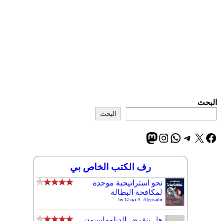
البحث
البحث
إكس
فيسبوك
تيليجرام
واتساب
إنستجرام
ماستودون
رف الكتب الخاص بي
نحو استراتيجية موحدة
لمكافحة البطالة
by
Ghazi A. Algosaibi
هل ينقرض الدبلوماسيون