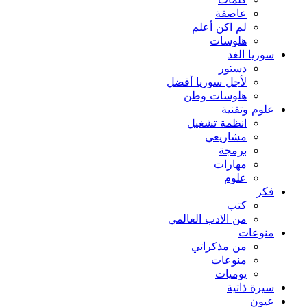
كلمات
عاصفة
لم اكن أعلم
هلوسات
سوريا الغد
دستور
لأجل سوريا أفضل
هلوسات وطن
علوم وتقنية
انظمة تشغيل
مشاريعي
برمجة
مهارات
علوم
فكر
كتب
من الادب العالمي
منوعات
من مذكراتي
منوعات
يوميات
سيرة ذاتية
عيون