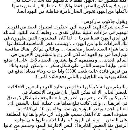
عملا مقصور على اليهود فقط لا ينافسهم فيه احد … حيث كان
اليهود لا يمتلكون السفن فقط ولكن كانت طواقم السفن نفسها
باكملها من اليهود تخوض البحار بامرة قباطنة من اليهود ايضا.
ويقول جاكوب ماركوس:
– كانت شركة الهند الغربية التي احتكرت استيراد العبيد من افريقيا
تبيعهم في مزادات علنية بمقابل نقدي … وطبعا كانت النقود السائلة
في ايدي اليهود فقط تقريبا … لذا كان المشترون الذين يظهرون في
تلك المزادات غالبا من اليهود … وبسبب نقص المنافسة استطاعوا
دائما شراء العبيد باسعار منخفضة … وبالتالي لم تكن هناك منافسة
لهم ايضا في بيع العبيد لمالكي المزارع والمشترون الاخرون في
العالم الجديد … ومعظمهم كانوا يشترون العبيد بالاجل على ان يدفع
الثمن نهاية الموسم التالي على شكل سكر … وتمكن اليهود بذلك
من فرض فائدة عالية بلغت 300% واذا حدث وجاء ميعاد الدفع في
عطلة يهودية يتم التاجيل وبالتالي دفع فائدة اكبر !!!
وبالرغم من انه لا يمكن الدفاع عن تجارة العبيد بالمعايير الاخلاقية
للعصر الحالي الا انه يمكن القول بان ظروف الاستعباد في
الامريكتين كانت ارحم من الظروف بالغة الوحشية بشكل لا يصدق
في افريقيا … والتي كانت تبلغ مداها في عملية النقل بالسفن الى
العالم الجديد ويقدر المؤرخون نسبة وفاة من 10 الى 15% بين
صفوف العبيد اثناء النقل بسبب ظروف الازدحام والقذارة المطلقة
على السفن … وبما ان اليهود كما راينا قد سيطروا على تجارة
الرقيق منذ العصور الغابرة اذا ليس الافارقة السود وحدهم من عانوا