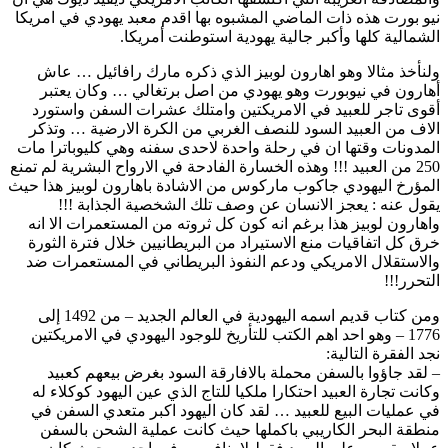
نيو بورت هذه ذات الماضي المشبوه بها اقدم معبد يهودي في امريكا
الشمالية كلها وأكبر جالية يهودية استوطنت أمريكا.
ولنأخذ مثالا وهو اهارون لوبيز الذي ذكره مارك رافائيل … عاش
أهارون في نيوبورت وهو يهودي من اصل برتغالي … وكان يعتبر
أقوى تاجر للعبيد في الامريكتين وامتلك عشرات السفن واستورد
الاف من العبيد السود للنصف الغربي من الكرة الارضية … وتذكر
المدونات وقتها ان في رحلة واحدة لاحدى سفنه وهي كليوباترا مات
250 من العبيد !!! وهذه الخسارة الفادحة في الارواح البشرية لم تمنع
المؤرخ اليهودي جاكوب ماركوس من الاشادة باهارون لوبيز هذا حيث
يقول عنه : يعجز الانسان عن وصف تلك الشخصية الجذابة !!!
واهارون لوبيز هذا برغم انه كون كل ثروته من المستعمرات الا انه
خرق كل اتفاقيات منع الاستيراد من البريطانيين خلال فترة الثورة
والاستقلال الامريكي ودعم النفوذ البريطاني في المستعمرات ضد
التحرر!!!
ومن كتاب قديم اسمه اليهودية في العالم الجديد – من 1492 إلى
1776 – وهو احد اهم الكتب للتأريخ للوجود اليهودي في الامريكتين
نجد الفقرة التالية:
– لقد جاؤوا بالسفن محملة بالافارقة السود بغرض بيعهم كعبيد
وكانت تجارة العبيد احتكارا ملكيا للتاج الذي عين اليهود كوكلاء له
في عمليات البيع للعبيد … لقد كان اليهود اكبر متعدي السفن في
منطقة البحر الكاريبي باكملها حيث كانت عملية الشحن بالسفن