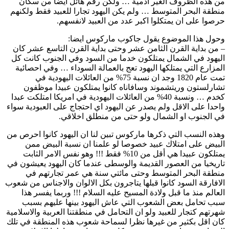
من هذه الظروف الغير ادمية … ولكن رقم هائل ايضا من سكان
منطقة البحر المتوسط … ولم يكن اليهود تجارا للعبيد فقط ولكنهم
حرصوا على ان يمتكلوا اكبر عدد من العبيد لانفسهم.
وحول هذا الموضوع يقول جاكوب ماركوس ايضا:
– من بداية القرن الثامن عشر وحتى بداية القرن التاسع عشر كان
اليهود في الشمال يمتلكون خدما من السود وفي الجنوب كانت كل
المزارع التي يمتلكها اليهود تعج بالعمالة السوداء … وفي احصائية
تمت عام 1820 وجد ان نسبة 75% من العائلات اليهودية في
تشارلستون وريتشموند وسافاناه كانوا يمتلكون عبيدا موظفون
كخدم … ونسبة 40% من العائلات اليهودية في امريكا امتلكت عبدا
واحدا على الاقل ولم يصدر عن اليهود اي احتجاج على العبودية سواء
في الجنوب او الشمال ولو حتى من منطلق اخلاقي.
وهذه النسب التي ذكرها ماركوس تبين لنا ان اليهود كانوا احرص من
البيض على امتلاك عبيد خصوصا لو علمنا ان نسبة البيض ممن
يمتلكون عبيدا هي أقل من 10% فقط !!! وهو نفس الامر الثابت
تاريخيا من العصور القديمة والوسطى عندما كان اليهود يعيشون في
منطقة البحر المتوسط وحتى مائتي سنة هي عمر تجارتهم في
الافارقة السود كانوا قبلها يتاجرون بكل الالوان والاجناس من شعوب
العالم منذ ما قبل ولادة المسيح عليه السلام !!! وربما يفسر هذا
سبب تحامل بعض الشعوب التي عاش اليهود بينها عليهم بسبب
شهرتهم كتجار للعبيد ولو ان التحامل في منطقتنا العربية والاسلامية
كان اقل بكثير من غيرها نظرا لسماحة شعوب هذه المنطقة في تلك