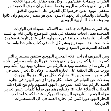
الفترات وسماحة عقيدتهم … وكل هذه حقائق يتجاهلها الاعلام
الغربي الذي يتحكم به اليهود وفقط نستطيع ان نعرف الحقيقة من
مثقفي اليهود الذين حرصوا كل الحرص على التدوين الدقيق
والشامل والصادق لتاريخهم الاسود الذي هو مصدر فخرهم وان كانوا
يوجهونه فقط للقاريء اليهودي.
وقد اثمرت محاولات جماعة امة الاسلام السوداء في الولايات
المتحدة بعمل ابحاث متعمقة في نفس الموضوع والتي قام بها قسم
الابحاث التاريخية بالجماعة عن حصولهم على وثائق تاريخية معتمدة
تثبت صحة هذا الموضوع ونشر كل ذلك في كتاب هام جدا واسمه:
العلاقة السرية بين السود واليهود.
ومن الطريف ان احد افلام المخرج اليهودي ستيفن سبيلبيرج التي
كسرت الدنيا كما يقولون والذي يتحدث عن الرق واسمه – أميستاد –
لم يكن به اي شخصية يهودية بالرغم من سيطرة يهود رود آيلاند ونيو
بورت في تلك الحقبة على تجارة العبيد … وكان كل تجار العبيد في
الفيلم من المسيحيين !!! وشاركت كل من التايمز والنيوزويك
بمقالات عن الفيلم في حملة انكار وجود اي دور لليهود في تجارة
العبيد بالرغم مما كتبه المؤرخون اليهود انفسهم ولم يتح لقراء تلك
المجلات الاطلاع عليه !!! وقليلون هم من قرأوا كلمات رئيس تحرير
مجلة الجمعية التاريخية اليهودية الامريكية عندما كتب: لقد لعب
التجار اليهود دورا كبيرا في تجارة العبيد في كل المستعمرات
الامريكية.