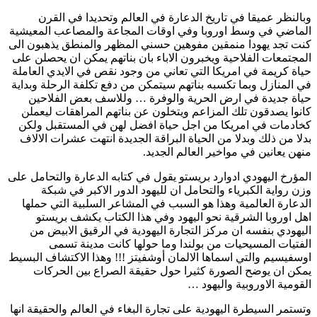
وبالنظر عميقا في تاريخ الدعارة في العالم وتحديدا في القرن
الماضي في وسط اوروبا وفي اوقات المجاعة والمصاعب المعيشية
كنت تجد يهودا منمقين مفوهين حسني المظهر والمنطق يذهبون الى
المجتمعات الفلاحية ويخبرون الاباء بان بناتهم يمكن ان يحصلن على
حياة كريمة في امريكا التي تعاني من وجود نقص في الايدي العاملة
في المنازل وبما تكسبه بناتهم سيتمكن من دفع تكلفة الرحلة وبداية
حياة جديدة في ارض الحرية والوفرة … وللاسف بعض الفلاحين
كانوا يصدقون تلك المزاعم ويتخلون عن بناتهم المراهقات ليعملن
كخادمات في امريكا من اجل حياة افضل لهن في المستقبل ولكن
بدلا من ذلك وبدلا من الحياة البراقة الجديدة انتهت عشرات الالاف
منهن يعانين في مواخير العالم الجديد.
المؤرخ اليهودي ادوارد بريستو يقول في كتابه الدعارة والتحامل على
وزن رواية الكبرياء والتحامل ان لليهود الدور الاكبر في شبكة
الدعارة العالمية وهذا هو السبب في المشاعر السلبية التي حملها
اهل اوروبا الشرقية نحو اليهود وفي هذا الكتاب يكشف بريستو
اليهودي بنفسه ان مركز التجارة اليهودية في الرقيق الابيض من
الفتيات المسيحيات من بولندا وما حولها كانت مدينة تسمى
اوسفيسيم والتي اسماها الالمان أوشفيتز !!! وهذا الاكتشاف البسيط
يمكن ان يوضح الصورة كثيرا حول حقيقة الصراع بين الحركات
القومية الاوروبية واليهود …
وتستمر السيطرة اليهودية على تجارة البغاء في العالم والحقيقة انها