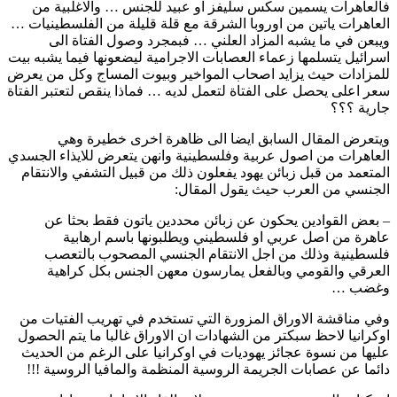
فالعاهرات يسمين سكس سليفز او عبيد للجنس … والاغلبية من
العاهرات ياتين من اوروبا الشرقة مع قلة قليلة من الفلسطينيات …
ويبعن في ما يشبه المزاد العلني … فبمجرد وصول الفتاة الى
اسرائيل يتسلمها زعماء العصابات الاجرامية ليضعونها فيما يشبه بيت
للمزادات حيث يزايد اصحاب المواخير وبيوت المساج وكل من يعرض
سعر اعلى يحصل على الفتاة لتعمل لديه … فماذا ينقص لتعتبر الفتاة
جارية ؟؟؟
ويتعرض المقال السابق ايضا الى ظاهرة اخرى خطيرة وهي
العاهرات من اصول عربية وفلسطينية وانهن يتعرض للايذاء الجسدي
المتعمد من قبل زبائن يهود يفعلون ذلك من قبيل التشفي والانتقام
الجنسي من العرب حيث يقول المقال:
– بعض القوادين يحكون عن زبائن محددين ياتون فقط بحثا عن
عاهرة من اصل عربي او فلسطيني ويطلبونها باسم ارهابية
فلسطينية وذلك من اجل الانتقام الجنسي المصحوب بالتعصب
العرقي والقومي وبالفعل يمارسون معهن الجنس بكل كراهية
وغضب …
وفي مناقشة الاوراق المزورة التي تستخدم في تهريب الفتيات من
اوكرانيا لاحظ سبكتر من الشهادات ان الاوراق غالبا ما يتم الحصول
عليها من نسوة عجائز يهوديات في اوكرانيا على الرغم من الحديث
دائما عن عصابات الجريمة الروسية المنظمة والمافيا الروسية !!!