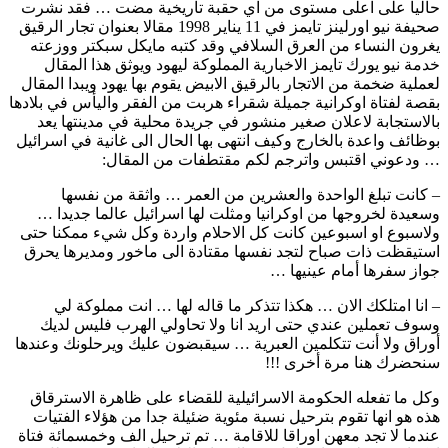
حاليا على اعلى مستوى من اي حقبة تاريخية مضت … فقد نشرت
صحيفة نيو اورلينز تايمز في 11 يناير 1998 مقالا بعنوان تجار الرقيق
يغرون النساء من العرق السلافي وقد كتبه مايكل سبكتر ووزعته
خدمة نيو يورك تايمز الاخبارية المملوكة ليهود ويوثق هذا المقال
لعملية ضخمة من الاتجار بالرقيق الابيض يقوم بها يهود ويبدا المقال
بقصة لفتاة اوكرانية جميلة شقراء هربت من الفقر واليأس في بلادها
بالاستجابة لاعلان صغير منشور في جريدة محلية في مدينتها يعد
بوظائف واعدة بالخارج وكيف انتهى بها الحال الى غانية في اسرائيل
… ودعوني اقتبس واترجم لكم مقتطفات من المقال:
– كانت تبلغ الواحدة والعشرين من العمر … واثقة من نفسها
وسعيدة لخروجها من اوكرانيا ومثلت لها اسرائيل عالما جديدا …
ولاسبوع او اسبوعين كانت كل الاحلام واردة وكل شيء ممكنا حتى
استيقظت ذات صباح لتجد نفسها مقتادة الى ماخور ومديرها يحرق
جواز سفرها أمام عينيها …
– انا امتلكك الان … هكذا تتذكر ما قاله لها … انت مملوكة لي
وسوف تعملين عندي حتى اريد انا ولا تحاولي الهرب فليس لديك
أوراق ولا أنت تتكلمين العبرية … سيقبضون عليك ويرحلونك وعندها
سنحضرك هنا مرة أخرى !!!
وكل ما تفعله الحكومة الاسرائيلية للقضاء على ظاهرة الاسترقاق
هذه هو انها تقوم بترحيل نسبة مئوية ضئيلة جدا من هؤلاء الفتيات
عندما لا تجد معهن اوراقا للاقامة … تم ترحيل الف وخمسمائة فتاة