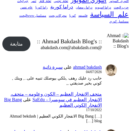
الثوري_الموتور
تعلق تجنبي
تعلق قلق
تنمر
جبرانيات
دراما كورية
حزب البعث
دراما اسيويه
دراما رمضان
راما كوريا
عام نفس
علم_السياسة
فلسفه
كوريا
محركات بحث
مسلسل wwwالبحث
مسلسل كوري
:: Ahmad Bakdash Blog's ::
متابعة
@abakdash.com@abakdash.com
ahmad bakdash
على
سيرة ذاتية
04/07/2026
حابب رد عليك رهف ,بلكي بيوصلك تنبيه على.., وينك ,
كوني بخير صديقتي ,,
متحف الانفجار العظيم – ‫الكون وعلومه – متحف،
الإنفجار العظيم في سويسرا – SaEdu
على
Big Bang
الانفجار الكوني العظيم
17/10/2022
[…] Big Bang الانفجار الكوني العظيم | Ahmad bekdash
blog […]