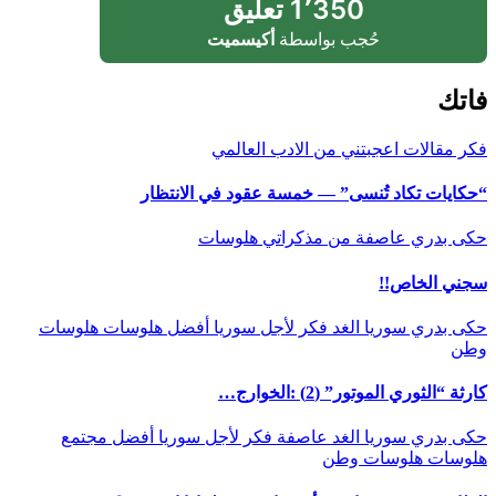
1٬350 تعليق
حُجب بواسطة
أكيسميت
فاتك
فكر
مقالات اعجبتني
من الادب العالمي
“حكايات تكاد تُنسى” — خمسة عقود في الانتظار
حكى بدري
عاصفة
من مذكراتي
هلوسات
سجني الخاص!!
حكى بدري
سوريا الغد
فكر
لأجل سوريا أفضل
هلوسات
هلوسات
وطن
كارثة “الثوري الموتور” (2) :الخوارج…
حكى بدري
سوريا الغد
عاصفة
فكر
لأجل سوريا أفضل
مجتمع
هلوسات
هلوسات وطن