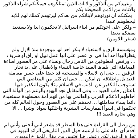
– وعبيدكم من الذكور والاناث الذين تمتلكوهم فيمكنكم شراء الذكور
والاناث من الامم المحيطة بكم
– يمكنكم ان تورثوهم لابنائكم من بعدكم ليرثوهم كملك لهم للابد
ليجعلوهم عبيدا
– ولكن على اخوتكم من ابناء اسرائيل لا تحكمون ابدا ولا يستعبد
بعضكم بعضا
(سفر اللاويين)
ومؤسسة الرق والاستعباد لا ينكر احد انها موجودة منذ الازل ولم
ينظراليها احد ابدا في اي عصر على انها عمل نبيل او راق او شريف
… ورفض العطوفين من الناس رجال ونساء على مر العصور اساءة
المعاملة التي يلقاها العبيد خاصة النساء والاطفال على يد تجار
الرقيق … حتى ان الاسلام والمسيحية قد حضا على حسن معاملة
العبد بل واطلاقه ان امكن … حتى ان كثير من المعاصي التي
تستوجب التكفير عن الذنب في الاسلام مثلا يكون التكفير فيها
باعتاق رقاب العبيد … وفي المقابل نجد اليهود بالرغم من الهالة التي
احاطهم الاعلام الغربي والعالمي بها من انهم أمة مضطهدة مستعبدة
دائما يساء معاملتها … نجدهم على مر العصور وحول العالم كله من
تحكموا في اسوأ الممارسات البشرية واحلكها سوادا وشرا … الا
وهي تجارة العبيد !!!
من وصل الى القراءة حتى هذا السطر قد يشعر انني أتجنى وأنني لم
اقدم اي ادلة على ما ازعمه حول الدور التاريخي الرائد لليهود في
تجارة الرقيق لكن دعوني هنا اقتبس من مقال للمؤرخ اليهودي