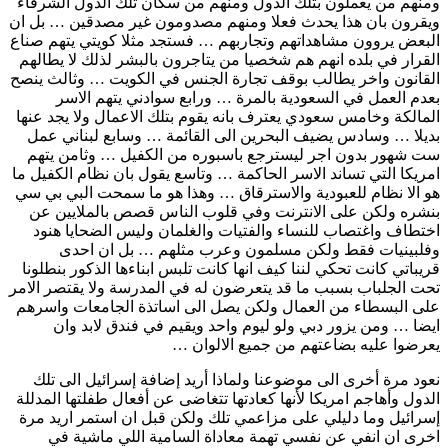
ومنهم من يعملون بتلك الدول ومنهم من سكان تلك الدول الشرفاء
ويقرون بان هذا يحدث فعلا ومنهم مصدومون غير مصدقين … بل ان
البعض يروون مشاهداتهم وتجاربهم … فستجد مثلا كويتي يتهم صناع
القرار في بلده انهم هم شخصيا من يتاجرون بالبشر لذلك لا يطالهم
القانون واخر يطالب بوقف تجارة الجنس في الكويت … وثالث ينصح
بعدم العمل في السعودية بالمرة … ورابع سوادني يتهم الاسر
المالكة وخامس سعودي يعترف بانه يقوم بتلك الاعمال ولا يجد عنها
بديلا … وسادس يضيف البحرين الى القائمة … وسابع لبناني عمل
ست شهور بدون اجر ليسترجع باسبوره من الكفيل … وثامن يتهم
امريكا التي تساند الاسر الحاكمة … وتاسع يقول بان نظام الكفيل ما
هو الا نظام للعبودية والاسترقاق … وهذا هو ما سمحت البي بي سي
بنشره ولكن على الانترنت وفي قلوب الناس قصص بالملايين عن
اختطاف واغتصاب للنساء والفتيات والغلمان وليس الضحايا هنود
وفلبينيات فقط ولكن مسلمون وعرب مثلهم … بل ان احدى
قريباتي كانت تحكي لننا كيف انها كانت تلبس ابناءها الذكور بنطلونا
تحت الجلباب بسبب ما قد يتعرضون له في المدرسة ولا يقتصر الامر
على البسطاء من العمال ولكن يصل الى اساتذة الجامعات واسرهم
ايضا … ومن يزور دبي ولو ليوم واحد ويقيم في فندق لابد وان
يعرضوا عليه بضاعتهم من جميع الالوان …
نعود مرة أخرى الى موضوعنا ولماذا أريد إضافة إسرائيل الى تلك
الدول وأهاجم امريكا لأنها كعادتها تتغاضى عن أفعال طفلتها المدللة
إسرائيل وما دليلي على مزاعمي تلك ولكن قبل ان استمر اريد مرة
اخرى ان انفي عن نفسي تهمة معاداة السامية اللي ماشية في