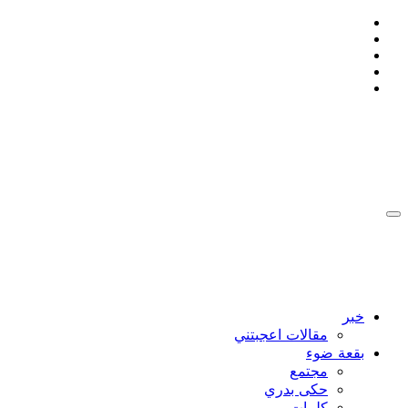
التجاوز
إلى
المحتوى
:: Ahmad Bakdash Blog's ::
::أن تكون إنسانا , يعني ان لا تتجمد ::
:: Ahmad Bakdash Blog's ::
::أن تكون إنسانا , يعني ان لا تتجمد ::
خبر
مقالات اعجبتني
بقعة ضوء
مجتمع
حكى بدري