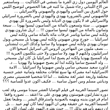
العالم اليومين دول زي الفرة ما بتمشي في الكتاكيت … وساستعير
من الاخ اللبناني رجاء شميل ما كتبه في هذا الخصوص لتوضيح اللبس
حول الفرق بين السامي واليهودي والصهيوني والاسرائيلي …
فالصهيوني ليس بالضرورة يهودي واليهودي ليس بالضرورة اسرائيلي
والاسرائيلي قد لا يكون يهودي الديانة وليس بالضرورة كل يهودي
صهيوني … ستة وتسعون بالمائة من الساميون ليسوا يهودا … سبعة
وثمانون بالمائة من اليهود ليسوا ساميون !!! … اريل شارون يهودي
ولكنه ليس ساميا وياسر عرفات مائة بالمائة سامي ولكنه ليس
اسرائيليا … جورج بوش صهيوني ولكنه ليس يهوديا بل مسيحي وبول
نيومان يهودي ولكنه ليس صهيونيا ولا ساميا وكذلك البرت اينشتاين
… نصف مليون من المهاجرين الروس الى اسرائيل اصبحوا الان
اسرائيليون ولكنهم لا يهود ولا ساميون ولا حتى يتكلمون العبرية !!!
ولد المسيح يهوديا ولكنه لم يصبح ابدا اسرائيليا بل كان اول مسيحي
… ولد المسيح ساميا ولكنه ابدا لم يصبح صهيونيا ولا يهوديا … د.
اداورد سعيد مسيحي سامي وليس صهيونيا ولا اسرائيليا … الامة
الاسرائيلية امة مفبركة بها سبع ثقافات مختلفة وثمانية عشر جنسية
مختلفة واربعة عشر لغة مختلفة … اما انا شخصيا فجنسيتي مصري
وديانتي مسلم ومن أصول سامية … فكيف اكون عدوا للسامية ؟؟؟
تصور السينما الغربية في فيلم الوصايا العشر سيدنا موسى وقد لعب
دوره تشارلتون هيوستون وهو يهودي على ما اعتقد … تصوره واقفا
امام فرعون يدينه ويتهمه بالعبودية واسترقاق البشر … وطبعا تغفل
السينما الغربية عن حقيقة وهي ان اليهود ايضا كان لهم عبيد … بل
ان دينهم يأمرهم بذلك !!! … حيث يفتري اليهود على لسان الله في