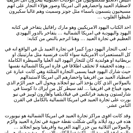
لاصطياد العبيد واحضارهم الى امريكا وصور هؤلاء التجار على انهم
مسيحيون يتسمون باسماء مثل جونز وسميث وهم غالبا سكيرون
غليظوا القلوب …
احد الكتاب اليهود الامريكيين وهو مارك رافائيل يتفاخر في كتابه
اليهود واليهودية في امريكا الشمالية … يتفاخر بالدور اليهودي
العظيم في تجارة العبيد … وهنا اترجم بالنص من كتابه:
– لعب التجار اليهود دورا كبيرا في تجارة العبيد بل في الواقع انه في
كل المستعمرات الامريكية سواء كانت فرنسية مثل مارتينيك او
بريطانية او هولندية كان للتجار اليهود اليد العليا والسيطرة الكاملة
… وهذه الحقيقة لا تختلف اطلاقا في قارة امريكا الشمالية نفسها
حيث شارك اليهود فيما يسمى التجارة المثلثة وهي كانت عبارة عن
اصطياد العبيد من افريقيا واحضارهم الى امريكا لاستبدالهم
بالمولاس الذي كان يؤخذ الى نيو انجلاند ويحول الى خمر الرُم الذي
يعود فيباع في افريقيا … لقد سيطر كل من ايزاك دا كوستا في
شارلستون وديفيد فرانكس في فيلاديلفيا وأهارون لوبيز في نيو
بورت على تجارة العبيد في امريكا الشمالية بالكامل في القرن
الثامن عشر.
وقد كانت اقوى مراكز تجارة العبيد في امريكا الشمالية هو نيوبورت
هذه في رود آيلاند والتي شكلت نقطة حيوية في تجارة العبيد والرُم
والمولاس الثلاثية بين جزر الهند الغربية وافريقيا ونيو انجلاند …
والمصادفة الغريبة التي اكتشفها الكاتب الامريكي ديفيد ديوك هي ان