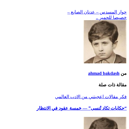
التحميل…
تصفّح
حوار المسدس – عدنان الصايغ –
خصيصا للحمير ..
المقالات
من
ahmad bakdash
مقالة ذات صلة
فكر
مقالات اعجبتني
من الادب العالمي
“حكايات تكاد تُنسى” — خمسة عقود في الانتظار