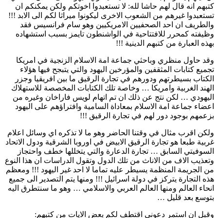
كتبهم انه قال لهم حاشا لله: لا تستعبدوا اخوتكم ولكن يمكنكم ان
تستعبدوا غيرهم من الشعوب الاخرى ليكونوا ميراثا لكم الى الابد !!!
والطريف ان احد الصحفيين الامريكيين وهو سام فرانسيس فقد
وظيفته كمحرر للافتتاحية في الواشنطون تايمز بسبب استشهاده
بهذه العبارة من كتبهم الدينية !!!
وقد حاول منظري وباحثي جماعة امة الاسلام الزنجية في امريكا
تجميع كتابات المثقفين والمؤرخين اليهود والتي يتبجح فيها هؤلاء
الكتاب بسيطرتهم ودورهم في تجارة الرقيق ما بين افريقيا وجزر
الهند الغربية وامريكا … وخاصة تلك الكتابات المخصصة للاستهلاك
اليهودي … لكن نتج عن ذلك ان تم اتهام لويس فاراخان وغيره من
اعضاء جماعة امة الاسلام بمعاداة السامية وافتراؤهم على اليهود
بزعمهم بوجود دور لهم في تجارة الرقيق !!!
ولكن اقرب مثال في وقتنا الحاضر وهو ما لا تذكره اي وسائل اعلام
غربية طبعا هو تجارة الرقيق الابيض في اوروبا الشرقية ودول الاتحاد
السوفيتي السابق … تجارة الدعارة والتي يتخللها خطف واحتجاز
وتعذيب الاف من الاناث من تلك الدول وتقول الدراسات ان هذا النوع
من الجريمة المنظمة يسيطر عليه تماما لا احد غير اليهود !!! ومعظم
هذه التجارة يتركز في دولة اسرائيل !!! ومنها يتم التصدير الى جميع
انحاء العالم ومنها العالم العربي والاسلامي … وهو ما سنتطرق اليه
بتوسع بعد قليل …
وقبل ان استمر دعوني اقتطف لكم بعض الايات من كتبهم: