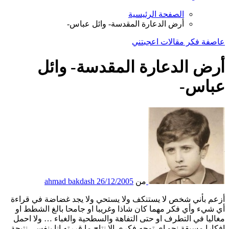
الصفحة الرئيسية
أرض الدعارة المقدسة- وائل عباس-
عاصفة
فكر
مقالات اعجبتني
أرض الدعارة المقدسة- وائل
عباس-
من
26/12/2005
ahmad bakdash
أزعم بأني شخص لا يستنكف ولا يستحي ولا يجد غضاضة في قراءة
أي شيء وأي فكر مهما كان شاذا وغريبا او جامحا بالغ الشطط او
مغاليا في التطرف او حتى التفاهة والسطحية والغباء … ولا احمل
افكارا مسبقة نحو اي توجه فكري الا نتاج ما قررته انا بنفسي نتيجة