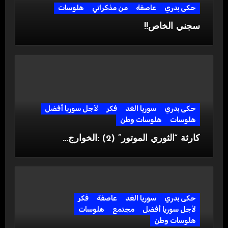
حكى بدري
عاصفة
من مذكراتي
هلوسات
سجني الخاص!!
حكى بدري
سوريا الغد
فكر
لأجل سوريا أفضل
هلوسات
هلوسات وطن
كارثة “الثوري الموتور” (2) :الخوارج…
حكى بدري
سوريا الغد
عاصفة
فكر
لأجل سوريا أفضل
مجتمع
هلوسات
هلوسات وطن