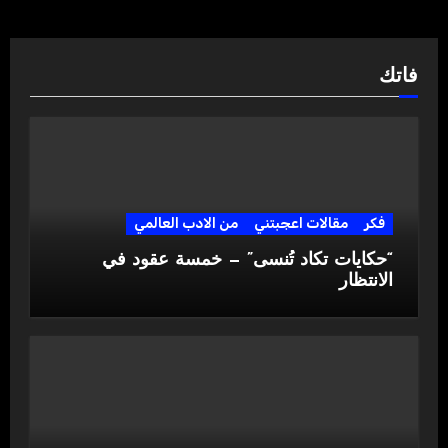
فاتك
فكر
مقالات اعجبتني
من الادب العالمي
“حكايات تكاد تُنسى” — خمسة عقود في
الانتظار