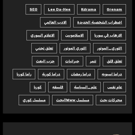
SEO
Lee Da-Hee
Kdrama
Grenam
اضطراب الشخصية الحديدة
الادب العالمي
الارهاب في سوريا
الاسلامويين
الاعلام السوري
الثوري_الموتور
الثوري الموتور
تعلق تجنبي
تعلق قلق
تنمر
جبرانيات
حزب البعث
دراما اسيويه
دراما رمضان
دراما كورية
راما كوريا
عام نفس
علم_السياسة
فلسفه
كوريا
محركات بحث
مسلسل Wwwالبحث
مسلسل كوري