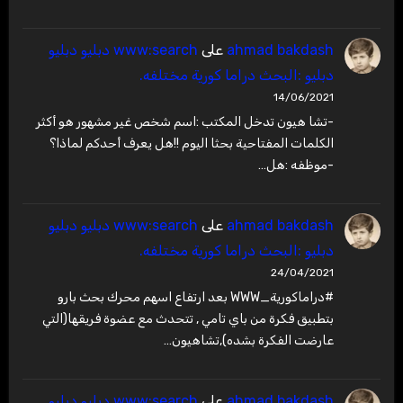
ahmad bakdash
على
www:search دبليو دبليو
دبليو :البحث دراما كورية مختلفه.
14/06/2021
-تشا هيون تدخل المكتب :اسم شخص غير مشهور هو أكثر
الكلمات المفتاحية بحثا اليوم !!هل يعرف أحدكم لماذا؟
-موظفه :هل…
ahmad bakdash
على
www:search دبليو دبليو
دبليو :البحث دراما كورية مختلفه.
24/04/2021
#دراماكورية_WWW بعد ارتفاع اسهم محرك بحث بارو
بتطبيق فكرة من باي تامي , تتحدث مع عضوة فريقها(التي
عارضت الفكرة بشده),تشاهيون…
ahmad bakdash
على
www:search دبليو دبليو