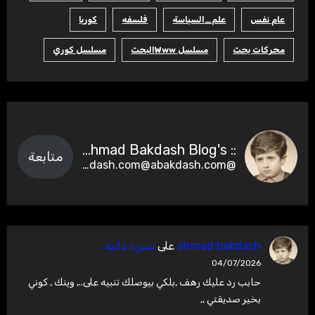
عام نفس
علم_السياسة
فلسفه
كوريا
محركات بحث
مسلسل Wwwالبحث
مسلسل كوري
:: Ahmad Bakdash Blog's ::
متابعة
@abakdash.com@abakdash.com
ahmad bakdash
على
سيرة ذاتية
04/07/2026
حابب رد عليك رهف ,بلكي بيوصلك تنبيه على.., وينك , كوني
بخير صديقتي ,,