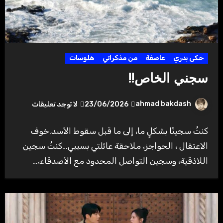
حكى بدري
عاصفة
من مذكراتي
هلوسات
سجني الخاص!!
ahmad bakdash
23/06/2026
لا توجد تعليقات
كنتُ سجينًا بشكلٍ ما، إلى ما قبل سقوط الأسد.خوف
الاعتقال ، الحواجز، ملاحقة عائلتي بسببي…كنتُ سجين
اللاذقية، وسجين التواصل المحدود مع الأصدقاء،…