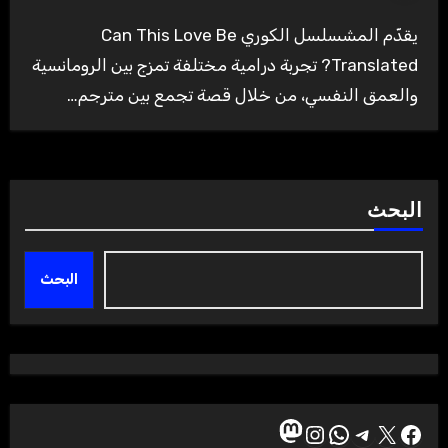
يقدّم المشسلسل الكوري Can This Love Be
Translated? تجربة درامية مختلفة تمزج بين الرومانسية
والعمق النفسي، من خلال قصة تجمع بين مترجم…
البحث
البحث
ماستودون
إكس
فيسبوك
تيليجرام
واتساب
إنستجرام