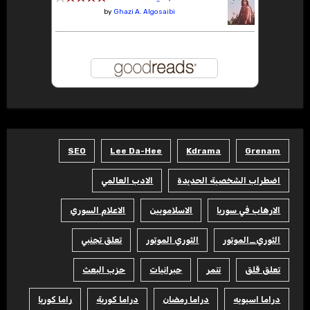
by
Ghazi A. Algosaibi
SEO
Lee Da-Hee
Kdrama
Grenam
اضطراب الشخصية الحديدة
الادب العالمي
الارهاب في سوريا
الاسلامويين
الاعلام السوري
الثوري_الموتور
الثوري الموتور
تعلق تجنبي
تعلق قلق
تنمر
جبرانيات
حزب البعث
دراما اسيويه
دراما رمضان
دراما كورية
راما كوريا