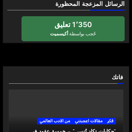
الرسائل المزعجة المحظورة
1٬350 تعليق
حُجب بواسطة
أكيسميت
فاتك
فكر
مقالات اعجبتني
من الادب العالمي
“حكايات تكاد تُنسى” — خمسة عقود في