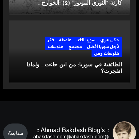
كارثة “الثوري الموتور” (2) :الخوارج…
حكى بدري
سوريا الغد
عاصفة
فكر
لأجل سوريا أفضل
مجتمع
هلوسات
هلوسات وطن
الطائفية في سوريا: من أين جاءت… ولماذا
انفجرت؟
:: Ahmad Bakdash Blog's ::
متابعة
@abakdash.com@abakdash.com