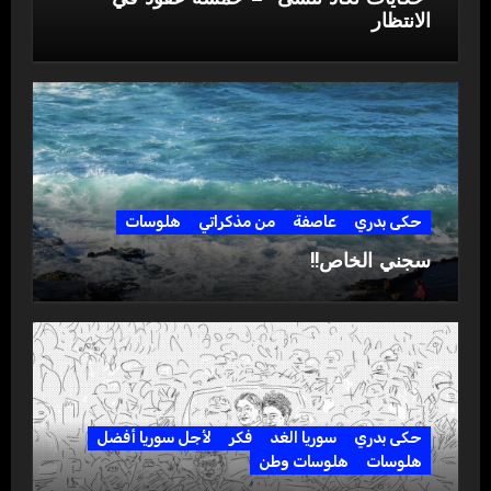
الانتظار
حكى بدري
عاصفة
من مذكراتي
هلوسات
سجني الخاص!!
حكى بدري
سوريا الغد
فكر
لأجل سوريا أفضل
هلوسات
هلوسات وطن