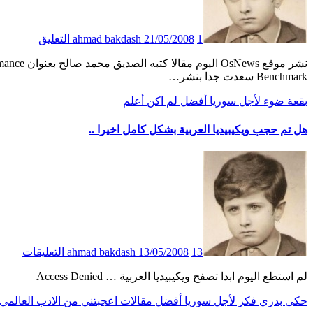
1 التعليق
21/05/2008
ahmad bakdash
نشر موقع OsNews اليوم مقالا كتبه الصديق محمد صالح بعنوان Ubuntu 8.04 LTS vs. Windows XP SP3:Application Performance
Benchmark سعدت جدا بنشر…
بقعة ضوء
لأجل سوريا أفضل
لم اكن أعلم
هل تم حجب ويكيبيديا العربية بشكل كامل اخيرا ..
13 التعليقات
13/05/2008
ahmad bakdash
لم استطع اليوم ابدا تصفح ويكيبيديا العربية … Access Denied
حكى بدري
فكر
لأجل سوريا أفضل
مقالات اعجبتني
من الادب العالمي