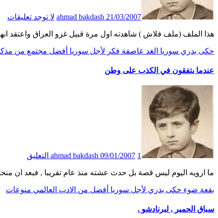
21/03/2007
ahmad bakdash
لا توجد تعليقات
هذا الملف (ملف فلاش ) شاهدته اول مرة قبيل غزو العراق واعتقد انها في نهايات العام 2003.. ادعو
حكى بدري
سوريا الغد
عاصفة
فكر
لأجل سوريا أفضل
مجتمع
من مذكر
عندما يتفقون في الكذب على وطن
1 التعليق
09/01/2007
ahmad bakdash
ما ارويه اليوم ليس قصة بل حدث عشته منذ عام تقريبا , فبعد ان منحتني ا
بقعة ضوء
حكى بدري
لأجل سوريا أفضل
من الادب العالمي
منوعات
سباق الحمير , لبرنادشو .