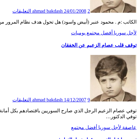
2 التعليقات
24/01/2008
ahmad bakdash
الكاتب :م . محمود عنبر (أبيض واسود) هل تحول هدف نظام المرور من
لأجل سوريا أفضل
مجتمع
يوميات
توقف قلب عصام الزعيم عن الخفقان
9 التعليقات
14/12/2007
ahmad bakdash
توفي عصام الزعيم الرجل الذي صارح السوريين باقتصادهم بكل أمانة وصدق ولذلك لم يعجب الكثيرين وكذلك أعجب الكثيرين أيضاً .
توفي الدكتور…
عاصفة
لأجل سوريا أفضل
مجتمع