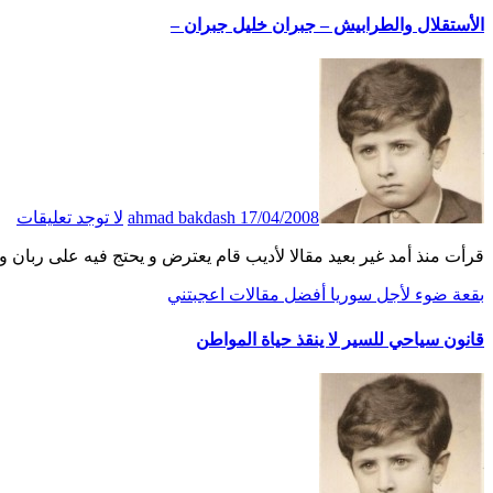
الأستقلال والطرابيش – جبران خليل جبران –
17/04/2008
ahmad bakdash
لا توجد تعليقات
قرأت منذ أمد غير بعيد مقالا لأديب قام يعترض و يحتج فيه على ربا
بقعة ضوء
لأجل سوريا أفضل
مقالات اعجبتني
قانون سياحي للسير لا ينقذ حياة المواطن