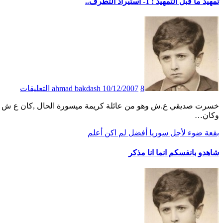
تمهيد ما قبل التمهيد : 1- استيراد التطرف..
8 التعليقات
10/12/2007
ahmad bakdash
خسرت صديقي ع.ش وهو من عائلة كريمة ميسورة الحال ,كان ع ش مثالا للشاب المثقف والمحاور المنفتح أيام الدراسة في الجامعة
وكان…
بقعة ضوء
لأجل سوريا أفضل
لم اكن أعلم
شاهدو بانفسكم انما انا مذكر