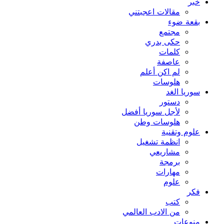
خبر
مقالات اعجبتني
بقعة ضوء
مجتمع
حكى بدري
كلمات
عاصفة
لم اكن أعلم
هلوسات
سوريا الغد
دستور
لأجل سوريا أفضل
هلوسات وطن
علوم وتقنية
انظمة تشغيل
مشاريعي
برمجة
مهارات
علوم
فكر
كتب
من الادب العالمي
منوعات