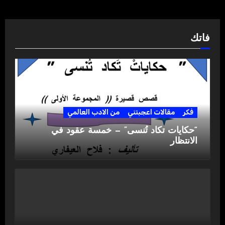
فاتك
فكر
مقالات اعجبتني
من الادب العالمي
“حكايات تكاد تُنسى” — خمسة عقود في
الانتظار