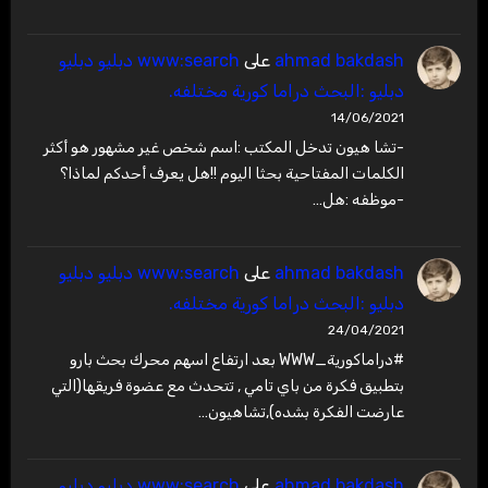
ahmad bakdash
على
www:search دبليو دبليو
دبليو :البحث دراما كورية مختلفه.
14/06/2021
-تشا هيون تدخل المكتب :اسم شخص غير مشهور هو أكثر
الكلمات المفتاحية بحثا اليوم !!هل يعرف أحدكم لماذا؟
-موظفه :هل…
ahmad bakdash
على
www:search دبليو دبليو
دبليو :البحث دراما كورية مختلفه.
24/04/2021
#دراماكورية_WWW بعد ارتفاع اسهم محرك بحث بارو
بتطبيق فكرة من باي تامي , تتحدث مع عضوة فريقها(التي
عارضت الفكرة بشده),تشاهيون…
ahmad bakdash
على
www:search دبليو دبليو