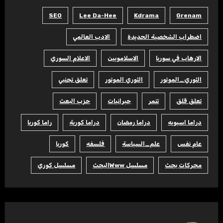
SEO
Lee Da-Hee
Kdrama
Grenam
اضطراب الشخصية الحديدة
الادب العالمي
الارهاب في سوريا
الاسلامويين
الاعلام السوري
الثوري_الموتور
الثوري الموتور
تعلق تجنبي
تعلق قلق
تنمر
جبرانيات
حزب البعث
دراما اسيويه
دراما رمضان
دراما كورية
راما كوريا
عام نفس
علم_السياسة
فلسفه
كوريا
محركات بحث
مسلسل Wwwالبحث
مسلسل كوري