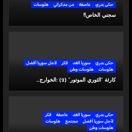
حكى بدري
عاصفة
من مذكراتي
هلوسات
سجني الخاص!!
حكى بدري
سوريا الغد
فكر
لأجل سوريا أفضل
هلوسات
هلوسات وطن
كارثة “الثوري الموتور” (2) :الخوارج…
حكى بدري
سوريا الغد
عاصفة
فكر
لأجل سوريا أفضل
مجتمع
هلوسات
هلوسات وطن