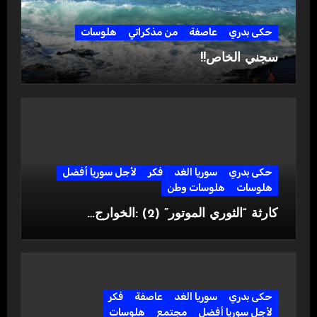
حكى بدري
عاصفة
من مذكراتي
هلوسات
سجني الخاص!!
حكى بدري
سوريا الغد
فكر
لأجل سوريا أفضل
هلوسات
هلوسات وطن
كارثة “الثوري الموتور” (2) :الخوارج…
حكى بدري
سوريا الغد
عاصفة
فكر
لأجل سوريا أفضل
مجتمع
هلوسات