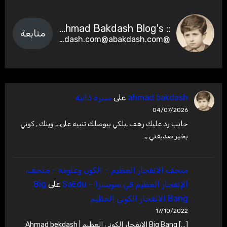
:: Ahmad Bakdash Blog's ::
متابعة
@abakdash.com@abakdash.com
ahmad bakdash
على
سيرة ذاتية
04/07/2026
حابب رد عليك رهف ,بلكي بيوصلك تنبيه على.., وينك , كوني
بخير صديقتي ,,
متحف الانفجار العظيم – ‫الكون وعلومه – متحف،
الإنفجار العظيم في سويسرا – SaEdu
على
Big
Bang الانفجار الكوني العظيم
17/10/2022
[…] Big Bang الانفجار الكوني العظيم | Ahmad bekdash