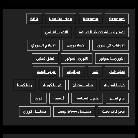
SEO
Lee Da-Hee
Kdrama
Grenam
اضطراب الشخصية الحديدة
الادب العالمي
الارهاب في سوريا
الاسلامويين
الاعلام السوري
الثوري_الموتور
الثوري الموتور
تعلق تجنبي
تعلق قلق
تنمر
جبرانيات
حزب البعث
دراما اسيويه
دراما رمضان
دراما كورية
راما كوريا
عام نفس
علم_السياسة
فلسفه
كوريا
محركات بحث
مسلسل Wwwالبحث
مسلسل كوري