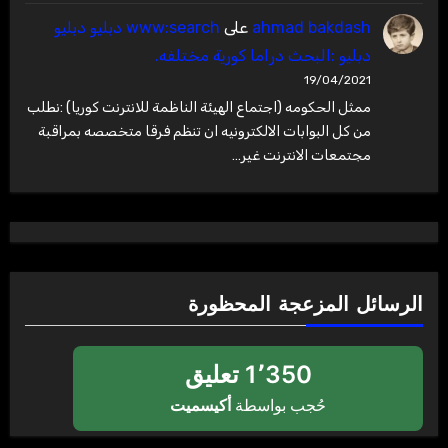
ahmad bakdash
على
www:search دبليو دبليو
دبليو :البحث دراما كورية مختلفه.
19/04/2021
ممثل الحكومه (اجتماع الهيئة الناظمة للانترنت كوريا) :نطلب
من كل البوابات الالكترونيه ان تنظم فرقا متخصصه بمراقبة
مجتمعات الانترنت غير…
الرسائل المزعجة المحظورة
1٬350 تعليق
حُجب بواسطة
أكيسميت